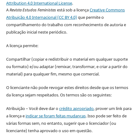
Attribution 4.0 International License
.
A
Revista Estudos Feministas
está sob a licença
Creative Commons
Atribuição 4.0 Internacional (CC BY 4.0)
que permite o
compartilhamento do trabalho com reconhecimento de autoria e
publicação inicial neste periódico.
A licença permite:
Compartilhar (copiar e redistribuir o material em qualquer suporte
ou formato) e/ou adaptar (remixar, transformar, e criar a partir do
material) para qualquer fim, mesmo que comercial.
O licenciante não pode revogar estes direitos desde que os termos
da licença sejam respeitados. Os termos são os seguintes:
Atribuição – Você deve dar o
crédito apropriado
, prover um link para
a licença e
indicar se foram feitas mudanças
. Isso pode ser feito de
várias formas sem, no entanto, sugerir que o licenciador (ou
licenciante) tenha aprovado o uso em questão.