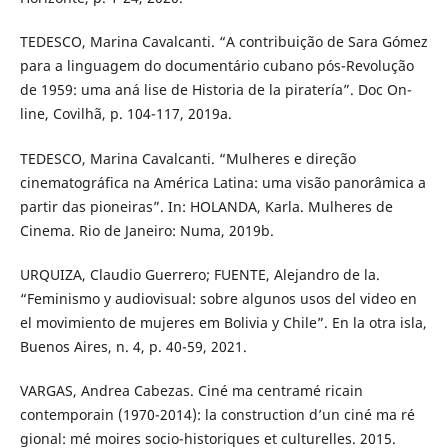
TEDESCO, Marina Cavalcanti. “A contribuição de Sara Gómez
para a linguagem do documentário cubano pós-Revolução
de 1959: uma aná lise de Historia de la piratería”. Doc On-
line, Covilhã, p. 104-117, 2019a.
TEDESCO, Marina Cavalcanti. “Mulheres e direção
cinematográfica na América Latina: uma visão panorâmica a
partir das pioneiras”. In: HOLANDA, Karla. Mulheres de
Cinema. Rio de Janeiro: Numa, 2019b.
URQUIZA, Claudio Guerrero; FUENTE, Alejandro de la.
“Feminismo y audiovisual: sobre algunos usos del video en
el movimiento de mujeres em Bolivia y Chile”. En la otra isla,
Buenos Aires, n. 4, p. 40-59, 2021.
VARGAS, Andrea Cabezas. Ciné ma centramé ricain
contemporain (1970-2014): la construction d’un ciné ma ré
gional: mé moires socio-historiques et culturelles. 2015.