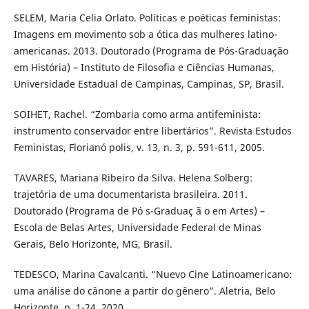
SELEM, Maria Celia Orlato. Políticas e poéticas feministas:
Imagens em movimento sob a ótica das mulheres latino-
americanas. 2013. Doutorado (Programa de Pós-Graduação
em História) – Instituto de Filosofia e Ciências Humanas,
Universidade Estadual de Campinas, Campinas, SP, Brasil.
SOIHET, Rachel. “Zombaria como arma antifeminista:
instrumento conservador entre libertários”. Revista Estudos
Feministas, Florianó polis, v. 13, n. 3, p. 591-611, 2005.
TAVARES, Mariana Ribeiro da Silva. Helena Solberg:
trajetória de uma documentarista brasileira. 2011.
Doutorado (Programa de Pó s-Graduaç ã o em Artes) –
Escola de Belas Artes, Universidade Federal de Minas
Gerais, Belo Horizonte, MG, Brasil.
TEDESCO, Marina Cavalcanti. “Nuevo Cine Latinoamericano:
uma análise do cânone a partir do gênero”. Aletria, Belo
Horizonte, p. 1-24, 2020.