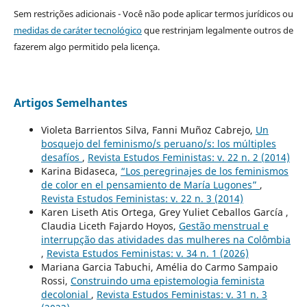
Sem restrições adicionais - Você não pode aplicar termos jurídicos ou
medidas de caráter tecnológico
que restrinjam legalmente outros de
fazerem algo permitido pela licença.
Artigos Semelhantes
Violeta Barrientos Silva, Fanni Muñoz Cabrejo,
Un
bosquejo del feminismo/s peruano/s: los múltiples
desafíos
,
Revista Estudos Feministas: v. 22 n. 2 (2014)
Karina Bidaseca,
“Los peregrinajes de los feminismos
de color en el pensamiento de María Lugones”
,
Revista Estudos Feministas: v. 22 n. 3 (2014)
Karen Liseth Atis Ortega, Grey Yuliet Ceballos García ,
Claudia Liceth Fajardo Hoyos,
Gestão menstrual e
interrupção das atividades das mulheres na Colômbia
,
Revista Estudos Feministas: v. 34 n. 1 (2026)
Mariana Garcia Tabuchi, Amélia do Carmo Sampaio
Rossi,
Construindo uma epistemologia feminista
decolonial
,
Revista Estudos Feministas: v. 31 n. 3