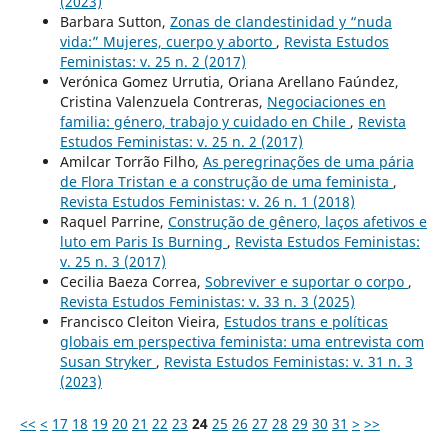
(2023)
Barbara Sutton,
Zonas de clandestinidad y “nuda
vida:” Mujeres, cuerpo y aborto
,
Revista Estudos
Feministas: v. 25 n. 2 (2017)
Verónica Gomez Urrutia, Oriana Arellano Faúndez,
Cristina Valenzuela Contreras,
Negociaciones en
familia: género, trabajo y cuidado en Chile
,
Revista
Estudos Feministas: v. 25 n. 2 (2017)
Amilcar Torrão Filho,
As peregrinações de uma pária
de Flora Tristan e a construção de uma feminista
,
Revista Estudos Feministas: v. 26 n. 1 (2018)
Raquel Parrine,
Construção de gênero, laços afetivos e
luto em Paris Is Burning
,
Revista Estudos Feministas:
v. 25 n. 3 (2017)
Cecilia Baeza Correa,
Sobreviver e suportar o corpo
,
Revista Estudos Feministas: v. 33 n. 3 (2025)
Francisco Cleiton Vieira,
Estudos trans e políticas
globais em perspectiva feminista: uma entrevista com
Susan Stryker
,
Revista Estudos Feministas: v. 31 n. 3
(2023)
<<
<
17
18
19
20
21
22
23
24
25
26
27
28
29
30
31
>
>>