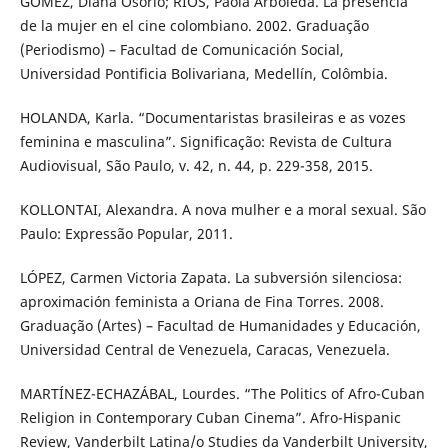
GÓMEZ, Diana Osorio; RÍOS, Paola Arboleda. La presencia
de la mujer en el cine colombiano. 2002. Graduação
(Periodismo) – Facultad de Comunicación Social,
Universidad Pontificia Bolivariana, Medellín, Colômbia.
HOLANDA, Karla. “Documentaristas brasileiras e as vozes
feminina e masculina”. Significação: Revista de Cultura
Audiovisual, São Paulo, v. 42, n. 44, p. 229-358, 2015.
KOLLONTAI, Alexandra. A nova mulher e a moral sexual. São
Paulo: Expressão Popular, 2011.
LÓPEZ, Carmen Victoria Zapata. La subversión silenciosa:
aproximación feminista a Oriana de Fina Torres. 2008.
Graduação (Artes) – Facultad de Humanidades y Educación,
Universidad Central de Venezuela, Caracas, Venezuela.
MARTÍNEZ-ECHAZÁBAL, Lourdes. “The Politics of Afro-Cuban
Religion in Contemporary Cuban Cinema”. Afro-Hispanic
Review, Vanderbilt Latina/o Studies da Vanderbilt University,