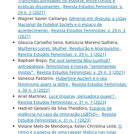
Transmasculinidades no esporte: entre corpos e
práticas dissonantes
,
Revista Estudos Feministas: v.
29 n. 2 (2021)
Wagner Xavier Camargo,
Gêneros em disputa: a LiGay
Nacional de Futebol Society e o espaço de
acontecimento
,
Revista Estudos Feministas: v. 29 n. 2
(2021)
Glaucia Carvalho Sena, Katiuscia Moreno Galhera,
Mulheres Livres: Mulher, Revolução e Anarquismo
,
Revista Estudos Feministas: v. 29 n. 3 (2021)
Raphael Bispo,
Por que lamenta Abu-Lughod?
antropologia, feminismos e nossos “sentimentos
mistos”
,
Revista Estudos Feministas: v. 29 n. 3 (2021)
Vanessa Pastorini,
Hubertine Auclert e o seu
feminismo avant la lettre
,
Revista Estudos Feministas:
v. 30 n. 3 (2022)
Ariel Martinez,
Luce Irigaray, pensadora queer?
,
Revista Estudos Feministas: v. 31 n. 1 (2023)
Hadriel Geovani da Silva Theodoro,
Espaços de
violência no caso da imigração LGBTIQ+
,
Revista
Estudos Feministas: v. 31 n. 1 (2023)
Viviane Melo de Mendonça, Kelen Christina Leite,
O
ritmo e a poesia de uma rapper lésbica nas lutas