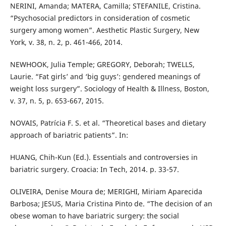
NERINI, Amanda; MATERA, Camilla; STEFANILE, Cristina.
“Psychosocial predictors in consideration of cosmetic
surgery among women”. Aesthetic Plastic Surgery, New
York, v. 38, n. 2, p. 461-466, 2014.
NEWHOOK, Julia Temple; GREGORY, Deborah; TWELLS,
Laurie. “Fat girls’ and ‘big guys’: gendered meanings of
weight loss surgery”. Sociology of Health & Illness, Boston,
v. 37, n. 5, p. 653-667, 2015.
NOVAIS, Patrícia F. S. et al. “Theoretical bases and dietary
approach of bariatric patients”. In:
HUANG, Chih-Kun (Ed.). Essentials and controversies in
bariatric surgery. Croacia: In Tech, 2014. p. 33-57.
OLIVEIRA, Denise Moura de; MERIGHI, Miriam Aparecida
Barbosa; JESUS, Maria Cristina Pinto de. “The decision of an
obese woman to have bariatric surgery: the social