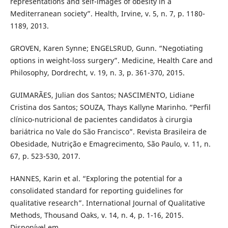
representations and self-images of obesity in a
Mediterranean society”. Health, Irvine, v. 5, n. 7, p. 1180-
1189, 2013.
GROVEN, Karen Synne; ENGELSRUD, Gunn. “Negotiating
options in weight-loss surgery”. Medicine, Health Care and
Philosophy, Dordrecht, v. 19, n. 3, p. 361-370, 2015.
GUIMARÃES, Julian dos Santos; NASCIMENTO, Lidiane
Cristina dos Santos; SOUZA, Thays Kallyne Marinho. “Perfil
clínico-nutricional de pacientes candidatos à cirurgia
bariátrica no Vale do São Francisco”. Revista Brasileira de
Obesidade, Nutrição e Emagrecimento, São Paulo, v. 11, n.
67, p. 523-530, 2017.
HANNES, Karin et al. “Exploring the potential for a
consolidated standard for reporting guidelines for
qualitative research”. International Journal of Qualitative
Methods, Thousand Oaks, v. 14, n. 4, p. 1-16, 2015.
Disponível em