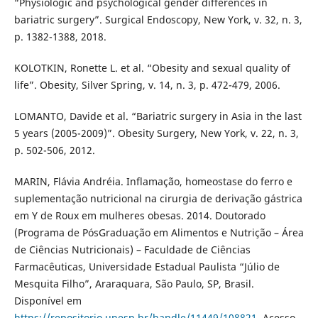
“Physiologic and psychological gender differences in
bariatric surgery”. Surgical Endoscopy, New York, v. 32, n. 3,
p. 1382-1388, 2018.
KOLOTKIN, Ronette L. et al. “Obesity and sexual quality of
life”. Obesity, Silver Spring, v. 14, n. 3, p. 472-479, 2006.
LOMANTO, Davide et al. “Bariatric surgery in Asia in the last
5 years (2005-2009)”. Obesity Surgery, New York, v. 22, n. 3,
p. 502-506, 2012.
MARIN, Flávia Andréia. Inflamação, homeostase do ferro e
suplementação nutricional na cirurgia de derivação gástrica
em Y de Roux em mulheres obesas. 2014. Doutorado
(Programa de PósGraduação em Alimentos e Nutrição – Área
de Ciências Nutricionais) – Faculdade de Ciências
Farmacêuticas, Universidade Estadual Paulista “Júlio de
Mesquita Filho”, Araraquara, São Paulo, SP, Brasil.
Disponível em
https://repositorio.unesp.br/handle/11449/108821
. Acesso