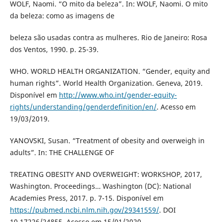
WOLF, Naomi. “O mito da beleza”. In: WOLF, Naomi. O mito
da beleza: como as imagens de
beleza são usadas contra as mulheres. Rio de Janeiro: Rosa
dos Ventos, 1990. p. 25-39.
WHO. WORLD HEALTH ORGANIZATION. “Gender, equity and
human rights”. World Health Organization. Geneva, 2019.
Disponível em
http://www.who.int/gender-equity-
rights/understanding/genderdefinition/en/
. Acesso em
19/03/2019.
YANOVSKI, Susan. “Treatment of obesity and overweigh in
adults”. In: THE CHALLENGE OF
TREATING OBESITY AND OVERWEIGHT: WORKSHOP, 2017,
Washington. Proceedings… Washington (DC): National
Academies Press, 2017. p. 7-15. Disponível em
https://pubmed.ncbi.nlm.nih.gov/29341559/
. DOI
10.17226/24855. Acesso em 15/01/2020.