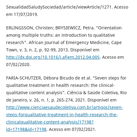
SexualidadSaludySociedad/article/viewArticle/1271. Acesso
em 17/07/2019.
ERLINGSSON, Christen; BRYSIEWICZ, Petra. “Orientation
among multiple truths: an introduction to qualitative
research”. African Journal of Emergency Medicine, Cape
Town, v. 3, n. 2, p. 92-99, 2013. Disponível em
http://dx.doi.org/10.1016/j.afjem.2012.04.005
. Acesso em
07/02/2020.
FARIA-SCHUTZER, Débora Bicudo de et al. “Seven steps for
qualitative treatment in health research: the clinical-
qualitative content analysis”. Ciência & Saúde Coletiva, Rio
de Janeiro, v. 26, n. 1, p. 265-274, 2021. Disponível em
http://www.cienciaesaudecoletiva.com.br/artigos/seven-
steps-forqualitative-treatment-in-health-research-the-
clinicalqualitative-content-analysis/17198?
id=17198&id=17198
. Acesso em 07/02/2021.