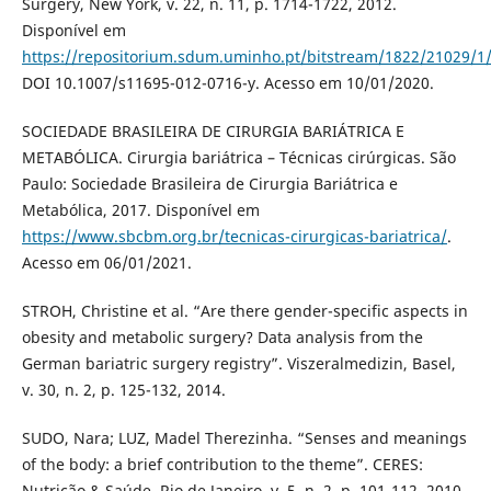
Surgery, New York, v. 22, n. 11, p. 1714-1722, 2012.
Disponível em
https://repositorium.sdum.uminho.pt/bitstream/1822/21029/1
DOI 10.1007/s11695-012-0716-y. Acesso em 10/01/2020.
SOCIEDADE BRASILEIRA DE CIRURGIA BARIÁTRICA E
METABÓLICA. Cirurgia bariátrica – Técnicas cirúrgicas. São
Paulo: Sociedade Brasileira de Cirurgia Bariátrica e
Metabólica, 2017. Disponível em
https://www.sbcbm.org.br/tecnicas-cirurgicas-bariatrica/
.
Acesso em 06/01/2021.
STROH, Christine et al. “Are there gender-specific aspects in
obesity and metabolic surgery? Data analysis from the
German bariatric surgery registry”. Viszeralmedizin, Basel,
v. 30, n. 2, p. 125-132, 2014.
SUDO, Nara; LUZ, Madel Therezinha. “Senses and meanings
of the body: a brief contribution to the theme”. CERES:
Nutrição & Saúde, Rio de Janeiro, v. 5, n. 2, p. 101-112, 2010.