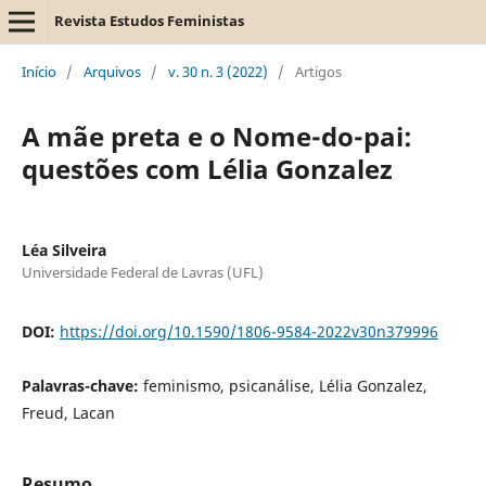
Revista Estudos Feministas
Início
/
Arquivos
/
v. 30 n. 3 (2022)
/
Artigos
A mãe preta e o Nome-do-pai:
questões com Lélia Gonzalez
Léa Silveira
Universidade Federal de Lavras (UFL)
DOI:
https://doi.org/10.1590/1806-9584-2022v30n379996
Palavras-chave:
feminismo, psicanálise, Lélia Gonzalez,
Freud, Lacan
Resumo