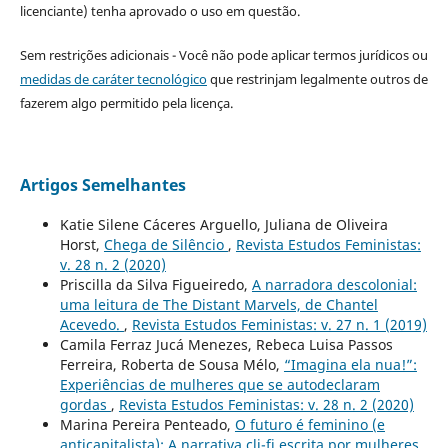
licenciante) tenha aprovado o uso em questão.
Sem restrições adicionais - Você não pode aplicar termos jurídicos ou
medidas de caráter tecnológico
que restrinjam legalmente outros de
fazerem algo permitido pela licença.
Artigos Semelhantes
Katie Silene Cáceres Arguello, Juliana de Oliveira
Horst,
Chega de Silêncio
,
Revista Estudos Feministas:
v. 28 n. 2 (2020)
Priscilla da Silva Figueiredo,
A narradora descolonial:
uma leitura de The Distant Marvels, de Chantel
Acevedo.
,
Revista Estudos Feministas: v. 27 n. 1 (2019)
Camila Ferraz Jucá Menezes, Rebeca Luisa Passos
Ferreira, Roberta de Sousa Mélo,
“Imagina ela nua!”:
Experiências de mulheres que se autodeclaram
gordas
,
Revista Estudos Feministas: v. 28 n. 2 (2020)
Marina Pereira Penteado,
O futuro é feminino (e
anticapitalista): A narrativa cli-fi escrita por mulheres
,