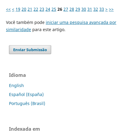
<<
<
19
20
21
22
23
24
25
26
27
28
29
30
31
32
33
>
>>
Você também pode
iniciar uma pesquisa avançada por
similaridade
para este artigo.
Enviar Submissão
Idioma
English
Español (España)
Português (Brasil)
Indexada em