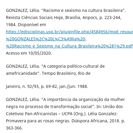
GONZALEZ, Lélia. “Racismo e sexismo na cultura brasileira”.
Revista Ciências Sociais Hoje, Brasília, Anpocs, p. 223-244,
1984. Disponível em
https://edisciplinas.usp.br/pluginfile.php/4584956/mod_resou
%20GONZALES%2C%20L%C3%A9lia%20-
%20Racismo_e_Sexismo_na_Cultura_Brasileira%20%281%29.pdf
Acesso em 10/05/2020.
GONZALEZ, Lélia. “A categoria político-cultural de
amefricanidade”. Tempo Brasileiro, Rio de
Janeiro, n. 92/93, p. 69-82, jan./jun. 1988.
GONZALEZ, Lélia. “A importância da organização da mulher
negra no processo de transformação social”. In: União dos
Coletivos Pan-Africanistas – UCPA (Org.). Lélia Gonzalez:
Primavera para as rosas negras. Diáspora Africana, 2018. p.
363-366.