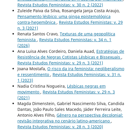
Revista Estudos Feministas: v. 30 n. 2 (2022)
Zuleide Paiva da Silva, Rosangela Janja Costa Araujo,
Pensamento lésbico: uma ginga epistemológica
contra-hegemônica
,
Revista Estudos Feministas: v. 29
n. 3 (2021)
Renata Santos Cravo,
Texturas de uma geopolítica
feminista
,
Revista Estudos Feministas: v. 34 n. 1
(2026)
Ana Luisa Alves Cordeiro, Daniela Auad,
Estratégias de
Resistência de Negras Cotistas Lésbicas e Bissexuais
,
Revista Estudos Feministas: v. 29 n. 3 (2021)
Joana Mostafa,
O risco da ira feminista: neoliberalismo
e ressentimento
,
Revista Estudos Feministas: v. 31 n.
1 (2023)
Nadia Cristina Nogueira,
Lésbicas negras em
movimento
,
Revista Estudos Feministas: v. 29 n. 3
(2021)
Magda Dimenstein, Gabriel Nascimento Silva, Candida
Dantas, João Paulo Sales Macedo, Jáder Ferreira Leite,
Antonio Alves Filho,
Gênero na perspectiva decolonial:
revisão integrativa no cenário latino-americano
,
Revista Estudos Feministas: v. 28 n. 3 (2020)