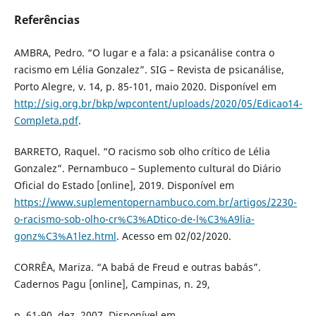
Referências
AMBRA, Pedro. “O lugar e a fala: a psicanálise contra o
racismo em Lélia Gonzalez”. SIG – Revista de psicanálise,
Porto Alegre, v. 14, p. 85-101, maio 2020. Disponível em
http://sig.org.br/bkp/wpcontent/uploads/2020/05/Edicao14-
Completa.pdf
.
BARRETO, Raquel. “O racismo sob olho crítico de Lélia
Gonzalez”. Pernambuco – Suplemento cultural do Diário
Oficial do Estado [online], 2019. Disponível em
https://www.suplementopernambuco.com.br/artigos/2230-
o-racismo-sob-olho-cr%C3%ADtico-de-l%C3%A9lia-
gonz%C3%A1lez.html
. Acesso em 02/02/2020.
CORRÊA, Mariza. “A babá de Freud e outras babás”.
Cadernos Pagu [online], Campinas, n. 29,
p. 61-90, dez. 2007. Disponível em