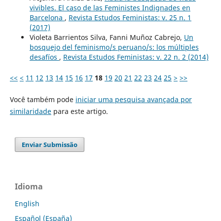
vivibles. El caso de las Feministes Indignades en
Barcelona
,
Revista Estudos Feministas: v. 25 n. 1
(2017)
Violeta Barrientos Silva, Fanni Muñoz Cabrejo,
Un
bosquejo del feminismo/s peruano/s: los múltiples
desafíos
,
Revista Estudos Feministas: v. 22 n. 2 (2014)
<<
<
11
12
13
14
15
16
17
18
19
20
21
22
23
24
25
>
>>
Você também pode
iniciar uma pesquisa avançada por
similaridade
para este artigo.
Enviar Submissão
Idioma
English
Español (España)