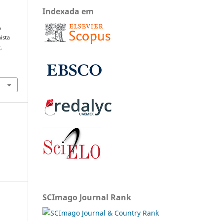
Indexada em
A
ista
s
,
SCImago Journal Rank