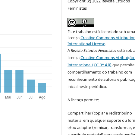
Copyright (c) 2022 Revista Estudos
Feministas
Este trabalho está licenciado sob um
licença
Creative Commons Attribution
International License
.
A
Revista Estudos Feministas
está sob 
licença
Creative Commons Atribuição 
Internacional (CC BY 4.0)
que permite
compartilhamento do trabalho com
reconhecimento de autoria e publica
inicial neste periódico.
A licença permite:
Compartilhar (copiar e redistribuir o
material em qualquer suporte ou for
e/ou adaptar (remixar, transformar, e 
a partir do material) para qualquer fi