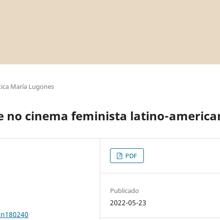
ica María Lugones
e no cinema feminista latino-americ
PDF
Publicado
2022-05-23
0n180240