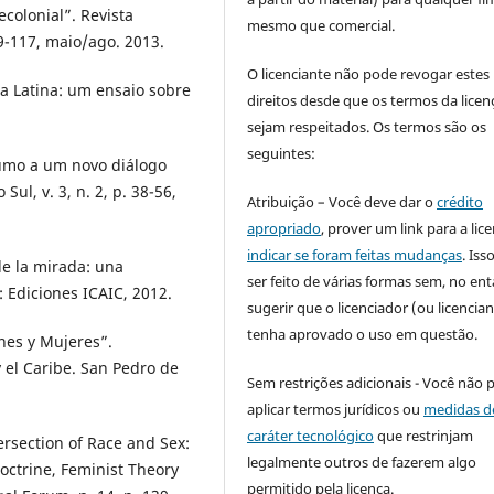
colonial”. Revista
mesmo que comercial.
 89-117, maio/ago. 2013.
O licenciante não pode revogar estes
a Latina: um ensaio sobre
direitos desde que os termos da licen
sejam respeitados. Os termos são os
seguintes:
rumo a um novo diálogo
Sul, v. 3, n. 2, p. 38-56,
Atribuição – Você deve dar o
crédito
apropriado
, prover um link para a lic
indicar se foram feitas mudanças
. Is
e la mirada: una
ser feito de várias formas sem, no ent
: Ediciones ICAIC, 2012.
sugerir que o licenciador (ou licencian
tenha aprovado o uso em questão.
nes y Mujeres”.
 el Caribe. San Pedro de
Sem restrições adicionais - Você não 
aplicar termos jurídicos ou
medidas d
caráter tecnológico
que restrinjam
rsection of Race and Sex:
legalmente outros de fazerem algo
Doctrine, Feminist Theory
permitido pela licença.