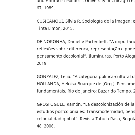
and Antiracist Politics”. University of Chicago Le
67, 1989.
CUSICANQUI, Silvia R. Sociología de la imagen: 
Tinta Limón, 2015.
DE NORONHA, Danielle Parfentieff. “A importânc
reflexões sobre diferença, representação e po
pensamento decolonial”. Iluminuras, Porto Alegre
2019.
GONZALEZ, Lélia. “A categoria política-cultural 
HOLLANDA, Heloisa Buarque de (Org.). Pensamen
fundamentais. Rio de Janeiro: Bazar do Tempo, 2
GROSFOGUEL, Ramón. “La descolonización de la e
estudios postcoloniales: Transmodernidad, pens
colonialidad global”. Revista Tabula Rasa, Bogotá
48, 2006.