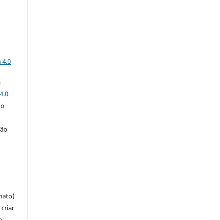
a
 4.0
a
4.0
 o
ção
mato)
criar
m,