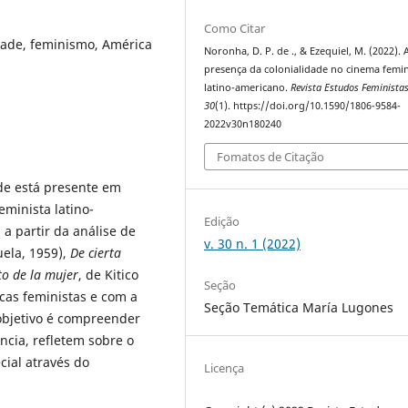
Como Citar
idade, feminismo, América
Noronha, D. P. de ., & Ezequiel, M. (2022). 
presença da colonialidade no cinema femin
latino-americano.
Revista Estudos Feminista
30
(1). https://doi.org/10.1590/1806-9584-
2022v30n180240
Fomatos de Citação
ade está presente em
minista latino-
Edição
a partir da análise de
v. 30 n. 1 (2022)
ela, 1959),
De cierta
to de la mujer
, de Kitico
Seção
cas feministas e com a
Seção Temática María Lugones
 objetivo é compreender
ncia, refletem sobre o
cial através do
Licença