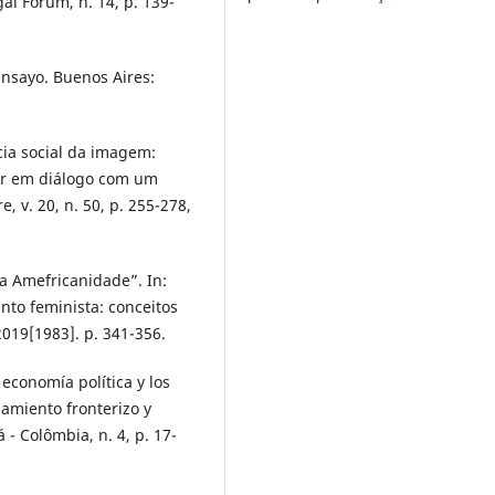
gal Forum, n. 14, p. 139-
ensayo. Buenos Aires:
ia social da imagem:
der em diálogo com um
, v. 20, n. 50, p. 255-278,
da Amefricanidade”. In:
to feminista: conceitos
019[1983]. p. 341-356.
conomía política y los
amiento fronterizo y
 - Colômbia, n. 4, p. 17-