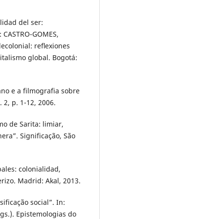
idad del ser:
In: CASTRO-GOMES,
ecolonial: reﬂexiones
italismo global. Bogotá:
o e a filmografia sobre
. 2, p. 1-12, 2006.
 de Sarita: limiar,
era”. Significação, São
ales: colonialidad,
izo. Madrid: Akal, 2013.
ficação social”. In:
s.). Epistemologias do