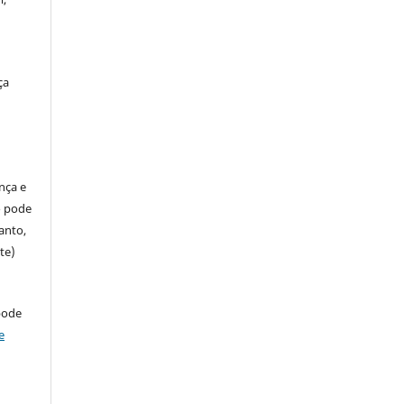
ça
ença e
so pode
anto,
te)
pode
e