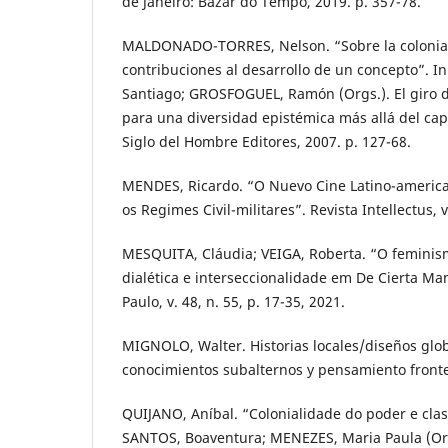
de Janeiro: Bazar do Tempo, 2019. p. 357-78.
MALDONADO-TORRES, Nelson. “Sobre la colonial
contribuciones al desarrollo de un concepto”. 
Santiago; GROSFOGUEL, Ramón (Orgs.). El giro d
para una diversidad epistémica más allá del cap
Siglo del Hombre Editores, 2007. p. 127-68.
MENDES, Ricardo. “O Nuevo Cine Latino-american
os Regimes Civil-militares”. Revista Intellectus, v
MESQUITA, Cláudia; VEIGA, Roberta. “O feminismo
dialética e interseccionalidade em De Cierta Man
Paulo, v. 48, n. 55, p. 17-35, 2021.
MIGNOLO, Walter. Historias locales/diseños glob
conocimientos subalternos y pensamiento fronter
QUIJANO, Aníbal. “Colonialidade do poder e classi
SANTOS, Boaventura; MENEZES, Maria Paula (Org