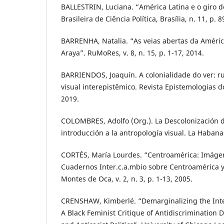
BALLESTRIN, Luciana. “América Latina e o giro de
Brasileira de Ciência Política, Brasília, n. 11, p.
BARRENHA, Natalia. “As veias abertas da Améric
Araya”. RuMoRes, v. 8, n. 15, p. 1-17, 2014.
BARRIENDOS, Joaquín. A colonialidade do ver: 
visual interepistêmico. Revista Epistemologias do 
2019.
COLOMBRES, Adolfo (Org.). La Descolonización d
introducción a la antropología visual. La Habana
CORTÉS, María Lourdes. “Centroamérica: Imáge
Cuadernos Inter.c.a.mbio sobre Centroamérica y
Montes de Oca, v. 2, n. 3, p. 1-13, 2005.
CRENSHAW, Kimberlé. “Demarginalizing the Inte
A Black Feminist Critique of Antidiscrimination 