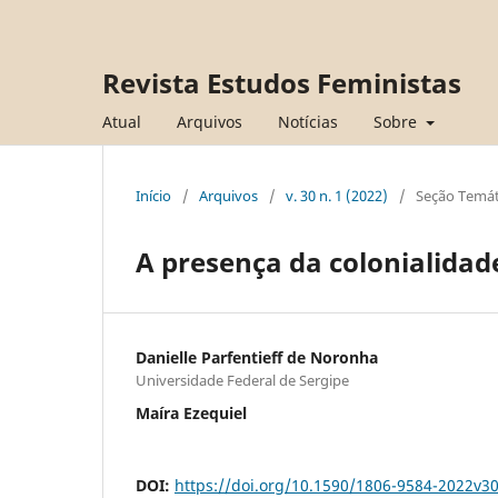
Revista Estudos Feministas
Atual
Arquivos
Notícias
Sobre
Início
/
Arquivos
/
v. 30 n. 1 (2022)
/
Seção Temát
A presença da colonialidad
Danielle Parfentieff de Noronha
Universidade Federal de Sergipe
Maíra Ezequiel
DOI:
https://doi.org/10.1590/1806-9584-2022v3