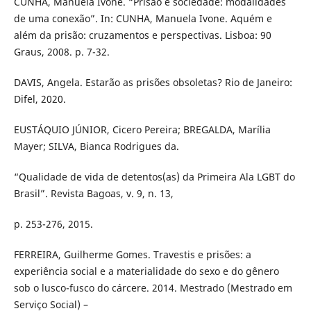
CUNHA, Manuela Ivone. “Prisão e sociedade: modalidades
de uma conexão”. In: CUNHA, Manuela Ivone. Aquém e
além da prisão: cruzamentos e perspectivas. Lisboa: 90
Graus, 2008. p. 7-32.
DAVIS, Angela. Estarão as prisões obsoletas? Rio de Janeiro:
Difel, 2020.
EUSTÁQUIO JÚNIOR, Cicero Pereira; BREGALDA, Marília
Mayer; SILVA, Bianca Rodrigues da.
“Qualidade de vida de detentos(as) da Primeira Ala LGBT do
Brasil”. Revista Bagoas, v. 9, n. 13,
p. 253-276, 2015.
FERREIRA, Guilherme Gomes. Travestis e prisões: a
experiência social e a materialidade do sexo e do gênero
sob o lusco-fusco do cárcere. 2014. Mestrado (Mestrado em
Serviço Social) –