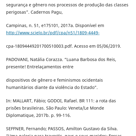
segurança e gênero nos processos de produção das classes
perigosas”. Cadernos Pagu,
Campinas, n. 51, e175101, 2017a. Disponível em
http://www.scielo.br/pdf/cpa/n51/1809-4449-
cpa-18094449201700510003.pdf. Acesso em 05/06/2019.
PADOVANI, Natália Corazza. “Luana Barbosa dos Reis,
presente! Entrelaçamentos entre
dispositivos de gênero e feminismos ocidentais
humanitários diante da violência do Estado”.
In: MALLART, Fábio; GODOI, Rafael. BR 111: a rota das
prisões brasileiras. São Paulo: Veneta/Le Monde
Diplomatique, 2017b. p. 99-116.
SEFFNER, Fernando; PASSOS, Amilton Gustavo da Silva.
“Uma galeria para travestis, gays e seus maridos: Forças