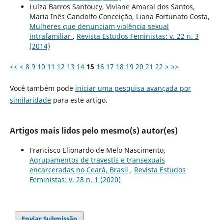
Luíza Barros Santoucy, Viviane Amaral dos Santos,
Maria Inês Gandolfo Conceição, Liana Fortunato Costa,
Mulheres que denunciam violência sexual
intrafamiliar
,
Revista Estudos Feministas: v. 22 n. 3
(2014)
<<
<
8
9
10
11
12
13
14
15
16
17
18
19
20
21
22
>
>>
Você também pode
iniciar uma pesquisa avançada por
similaridade
para este artigo.
Artigos mais lidos pelo mesmo(s) autor(es)
Francisco Elionardo de Melo Nascimento,
Agrupamentos de travestis e transexuais
encarceradas no Ceará, Brasil
,
Revista Estudos
Feministas: v. 28 n. 1 (2020)
Enviar Submissão