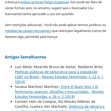
a licença e
indicar se foram feitas mudanças
. Isso pode ser feito de
várias formas sem, no entanto, sugerir que o licenciador (ou
licenciante) tenha aprovado o uso em questão.
Sem restrições adicionais - Você não pode aplicar termos jurídicos ou
medidas de caráter tecnológico
que restrinjam legalmente outros de
fazerem algo permitido pela licença.
Artigos Semelhantes
Luiz Mello, Rezende Bruno de Avelar, Walderes Brito,
Políticas públicas de segurança para a população
LGBT no Brasil
,
Revista Estudos Feministas: v. 22 n. 1
(2014)
Susana Martínez Martínez,
Entre el Buen Vivir y el
feminismo: avances, desafíos y encrucijadas
,
Revista
Estudos Feministas: v. 26 n. 3 (2018)
Carmen Hein de Campos, Ela Wiecko Volkmer de
Castilho, Isadora Vier Machado,
Violência de gênero e