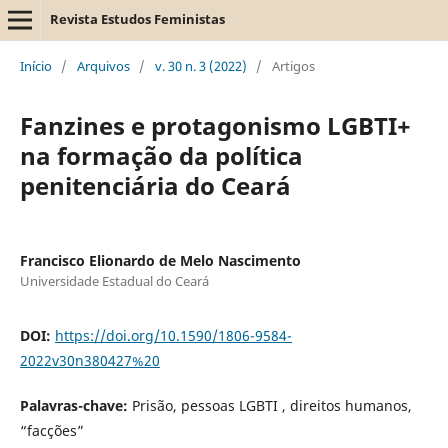
Revista Estudos Feministas
Início
/
Arquivos
/
v. 30 n. 3 (2022)
/
Artigos
Fanzines e protagonismo LGBTI+
na formação da política
penitenciária do Ceará
Francisco Elionardo de Melo Nascimento
Universidade Estadual do Ceará
DOI:
https://doi.org/10.1590/1806-9584-
2022v30n380427%20
Palavras-chave:
Prisão, pessoas LGBTI , direitos humanos,
“facções”