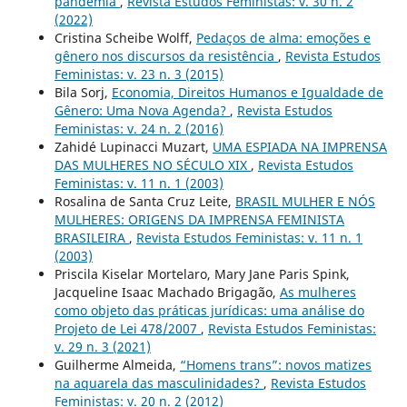
pandemia
,
Revista Estudos Feministas: v. 30 n. 2
(2022)
Cristina Scheibe Wolff,
Pedaços de alma: emoções e
gênero nos discursos da resistência
,
Revista Estudos
Feministas: v. 23 n. 3 (2015)
Bila Sorj,
Economia, Direitos Humanos e Igualdade de
Gênero: Uma Nova Agenda?
,
Revista Estudos
Feministas: v. 24 n. 2 (2016)
Zahidé Lupinacci Muzart,
UMA ESPIADA NA IMPRENSA
DAS MULHERES NO SÉCULO XIX
,
Revista Estudos
Feministas: v. 11 n. 1 (2003)
Rosalina de Santa Cruz Leite,
BRASIL MULHER E NÓS
MULHERES: ORIGENS DA IMPRENSA FEMINISTA
BRASILEIRA
,
Revista Estudos Feministas: v. 11 n. 1
(2003)
Priscila Kiselar Mortelaro, Mary Jane Paris Spink,
Jacqueline Isaac Machado Brigagão,
As mulheres
como objeto das práticas jurídicas: uma análise do
Projeto de Lei 478/2007
,
Revista Estudos Feministas:
v. 29 n. 3 (2021)
Guilherme Almeida,
“Homens trans”: novos matizes
na aquarela das masculinidades?
,
Revista Estudos
Feministas: v. 20 n. 2 (2012)