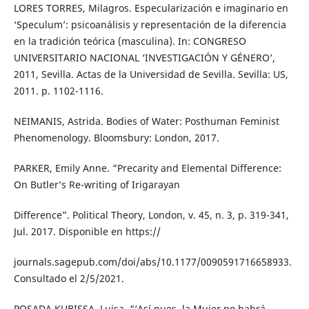
LORES TORRES, Milagros. Especularización e imaginario en
‘Speculum’: psicoanálisis y representación de la diferencia
en la tradición teórica (masculina). In: CONGRESO
UNIVERSITARIO NACIONAL ‘INVESTIGACIÓN Y GÉNERO’,
2011, Sevilla. Actas de la Universidad de Sevilla. Sevilla: US,
2011. p. 1102-1116.
NEIMANIS, Astrida. Bodies of Water: Posthuman Feminist
Phenomenology. Bloomsbury: London, 2017.
PARKER, Emily Anne. “Precarity and Elemental Difference:
On Butler’s Re-writing of Irigarayan
Difference”. Political Theory, London, v. 45, n. 3, p. 319-341,
Jul. 2017. Disponible en https://
journals.sagepub.com/doi/abs/10.1177/0090591716658933.
Consultado el 2/5/2021.
POSADA KUBISSA, Luisa. “‘Así pues, la Mujer no habrá