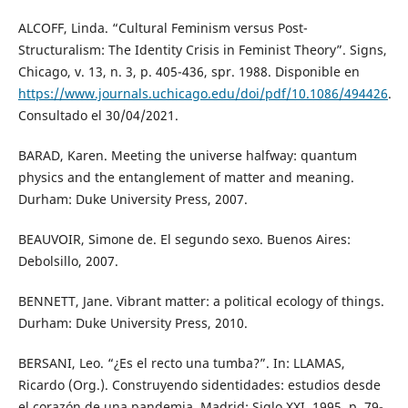
ALCOFF, Linda. “Cultural Feminism versus Post-
Structuralism: The Identity Crisis in Feminist Theory”. Signs,
Chicago, v. 13, n. 3, p. 405-436, spr. 1988. Disponible en
https://www.journals.uchicago.edu/doi/pdf/10.1086/494426
.
Consultado el 30/04/2021.
BARAD, Karen. Meeting the universe halfway: quantum
physics and the entanglement of matter and meaning.
Durham: Duke University Press, 2007.
BEAUVOIR, Simone de. El segundo sexo. Buenos Aires:
Debolsillo, 2007.
BENNETT, Jane. Vibrant matter: a political ecology of things.
Durham: Duke University Press, 2010.
BERSANI, Leo. “¿Es el recto una tumba?”. In: LLAMAS,
Ricardo (Org.). Construyendo sidentidades: estudios desde
el corazón de una pandemia. Madrid: Siglo XXI, 1995. p. 79-