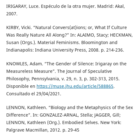
IRIGARAY, Luce. Espéculo de la otra mujer. Madrid: Akal,
2007.
KIRBY, Vicki. “Natural Convers(at)ions; or, What If Culture
Was Really Nature All Along?” In: ALAIMO, Stacy; HECKMAN,
Susan (Orgs.). Material Feminisms. Bloomington and
Indianapolis: Indiana University Press, 2008. p. 214-236.
KNOWLES, Adam. “The Gender of Silence: Irigaray on the
Measureless Measure”. The Journal of Speculative
Philosophy, Pennsylvania, v. 29, n. 3, p. 302-313, 2015.
Disponible en
https://muse.jhu.edu/article/588865
.
Consultado el 29/04/2021.
LENNON, Kathleen. “Biology and the Metaphysics of the Sex
Difference”. In: GONZALEZ-ARNAL, Stella; JAGGER, Gill;
LENNON, Kathleen (Org.). Embodied Selves. New York:
Palgrave Macmillan, 2012. p. 29-45