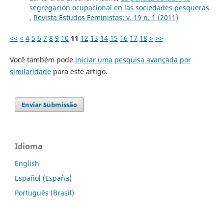
segregación ocupacional en las sociedades pesqueras
,
Revista Estudos Feministas: v. 19 n. 1 (2011)
<<
<
4
5
6
7
8
9
10
11
12
13
14
15
16
17
18
>
>>
Você também pode
iniciar uma pesquisa avançada por
similaridade
para este artigo.
Enviar Submissão
Idioma
English
Español (España)
Português (Brasil)