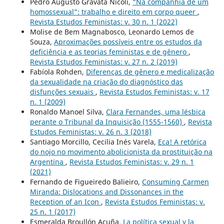
Pedro Augusto Gravatá Nicoli,
“Na companhia de um
homossexual”: trabalho e direito em corpo queer
,
Revista Estudos Feministas: v. 30 n. 1 (2022)
Molise de Bem Magnabosco, Leonardo Lemos de
Souza,
Aproximações possíveis entre os estudos da
deficiência e as teorias feministas e de gênero
,
Revista Estudos Feministas: v. 27 n. 2 (2019)
Fabíola Rohden,
Diferenças de gênero e medicalização
da sexualidade na criação do diagnóstico das
disfunções sexuais
,
Revista Estudos Feministas: v. 17
n. 1 (2009)
Ronaldo Manoel Silva,
Clara Fernandes, uma lésbica
perante o Tribunal da Inquisição (1555-1560)
,
Revista
Estudos Feministas: v. 26 n. 3 (2018)
Santiago Morcillo, Cecilia Inés Varela,
Eca! A retórica
do nojo no movimento abolicionista da prostituição na
Argentina
,
Revista Estudos Feministas: v. 29 n. 1
(2021)
Fernando de Figueiredo Balieiro,
Consuming Carmen
Miranda: Dislocations and Dissonances in the
Reception of an Icon
,
Revista Estudos Feministas: v.
25 n. 1 (2017)
Esmeralda Broullón Acuña,
La política sexual y la