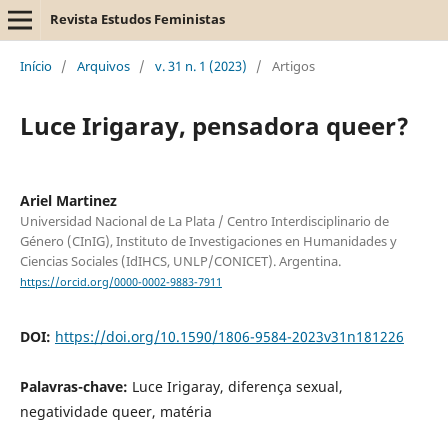
Revista Estudos Feministas
Início
/
Arquivos
/
v. 31 n. 1 (2023)
/
Artigos
Luce Irigaray, pensadora queer?
Ariel Martinez
Universidad Nacional de La Plata / Centro Interdisciplinario de
Género (CInIG), Instituto de Investigaciones en Humanidades y
Ciencias Sociales (IdIHCS, UNLP/CONICET). Argentina.
https://orcid.org/0000-0002-9883-7911
DOI:
https://doi.org/10.1590/1806-9584-2023v31n181226
Palavras-chave:
Luce Irigaray, diferença sexual,
negatividade queer, matéria