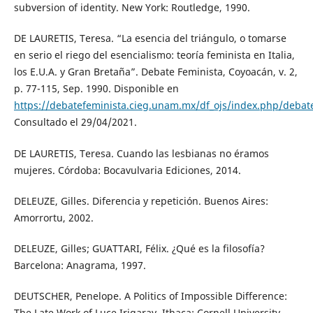
subversion of identity. New York: Routledge, 1990.
DE LAURETIS, Teresa. “La esencia del triángulo, o tomarse
en serio el riego del esencialismo: teoría feminista en Italia,
los E.U.A. y Gran Bretaña”. Debate Feminista, Coyoacán, v. 2,
p. 77-115, Sep. 1990. Disponible en
https://debatefeminista.cieg.unam.mx/df_ojs/index.php/debate
Consultado el 29/04/2021.
DE LAURETIS, Teresa. Cuando las lesbianas no éramos
mujeres. Córdoba: Bocavulvaria Ediciones, 2014.
DELEUZE, Gilles. Diferencia y repetición. Buenos Aires:
Amorrortu, 2002.
DELEUZE, Gilles; GUATTARI, Félix. ¿Qué es la filosofía?
Barcelona: Anagrama, 1997.
DEUTSCHER, Penelope. A Politics of Impossible Difference:
The Late Work of Luce Irigaray. Ithaca: Cornell University