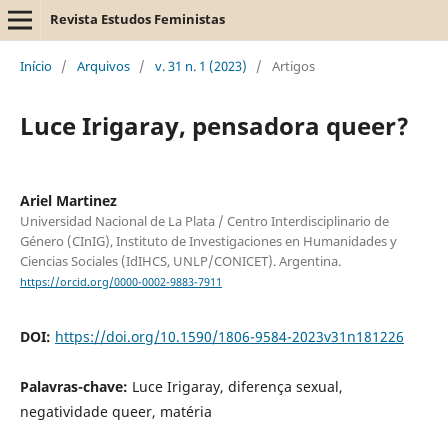
Revista Estudos Feministas
Início
/
Arquivos
/
v. 31 n. 1 (2023)
/
Artigos
Luce Irigaray, pensadora queer?
Ariel Martinez
Universidad Nacional de La Plata / Centro Interdisciplinario de
Género (CInIG), Instituto de Investigaciones en Humanidades y
Ciencias Sociales (IdIHCS, UNLP/CONICET). Argentina.
https://orcid.org/0000-0002-9883-7911
DOI:
https://doi.org/10.1590/1806-9584-2023v31n181226
Palavras-chave:
Luce Irigaray, diferença sexual,
negatividade queer, matéria