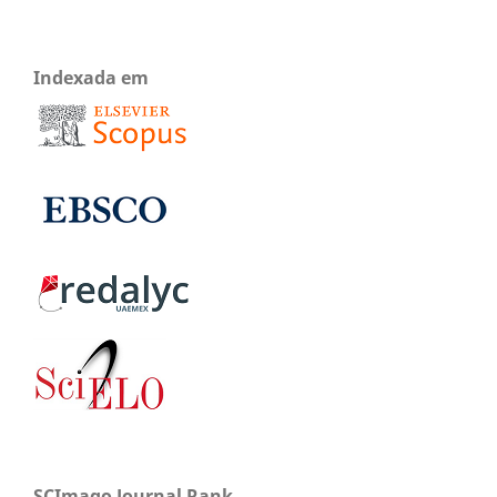
Indexada em
SCImago Journal Rank