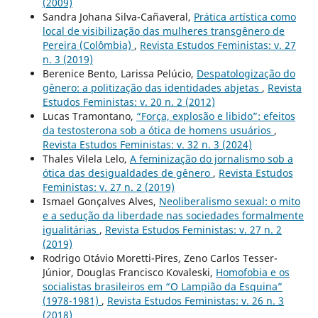
(2009)
Sandra Johana Silva-Cañaveral,
Prática artística como
local de visibilização das mulheres transgênero de
Pereira (Colômbia)
,
Revista Estudos Feministas: v. 27
n. 3 (2019)
Berenice Bento, Larissa Pelúcio,
Despatologização do
gênero: a politização das identidades abjetas
,
Revista
Estudos Feministas: v. 20 n. 2 (2012)
Lucas Tramontano,
“Força, explosão e libido”: efeitos
da testosterona sob a ótica de homens usuários
,
Revista Estudos Feministas: v. 32 n. 3 (2024)
Thales Vilela Lelo,
A feminização do jornalismo sob a
ótica das desigualdades de gênero
,
Revista Estudos
Feministas: v. 27 n. 2 (2019)
Ismael Gonçalves Alves,
Neoliberalismo sexual: o mito
e a sedução da liberdade nas sociedades formalmente
igualitárias
,
Revista Estudos Feministas: v. 27 n. 2
(2019)
Rodrigo Otávio Moretti-Pires, Zeno Carlos Tesser-
Júnior, Douglas Francisco Kovaleski,
Homofobia e os
socialistas brasileiros em “O Lampião da Esquina”
(1978-1981)
,
Revista Estudos Feministas: v. 26 n. 3
(2018)