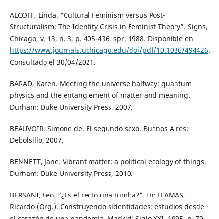
ALCOFF, Linda. “Cultural Feminism versus Post-
Structuralism: The Identity Crisis in Feminist Theory”. Signs,
Chicago, v. 13, n. 3, p. 405-436, spr. 1988. Disponible en
https://www.journals.uchicago.edu/doi/pdf/10.1086/494426
.
Consultado el 30/04/2021.
BARAD, Karen. Meeting the universe halfway: quantum
physics and the entanglement of matter and meaning.
Durham: Duke University Press, 2007.
BEAUVOIR, Simone de. El segundo sexo. Buenos Aires:
Debolsillo, 2007.
BENNETT, Jane. Vibrant matter: a political ecology of things.
Durham: Duke University Press, 2010.
BERSANI, Leo. “¿Es el recto una tumba?”. In: LLAMAS,
Ricardo (Org.). Construyendo sidentidades: estudios desde
el corazón de una pandemia. Madrid: Siglo XXI, 1995. p. 79-