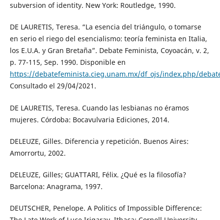
subversion of identity. New York: Routledge, 1990.
DE LAURETIS, Teresa. “La esencia del triángulo, o tomarse
en serio el riego del esencialismo: teoría feminista en Italia,
los E.U.A. y Gran Bretaña”. Debate Feminista, Coyoacán, v. 2,
p. 77-115, Sep. 1990. Disponible en
https://debatefeminista.cieg.unam.mx/df_ojs/index.php/debate
Consultado el 29/04/2021.
DE LAURETIS, Teresa. Cuando las lesbianas no éramos
mujeres. Córdoba: Bocavulvaria Ediciones, 2014.
DELEUZE, Gilles. Diferencia y repetición. Buenos Aires:
Amorrortu, 2002.
DELEUZE, Gilles; GUATTARI, Félix. ¿Qué es la filosofía?
Barcelona: Anagrama, 1997.
DEUTSCHER, Penelope. A Politics of Impossible Difference:
The Late Work of Luce Irigaray. Ithaca: Cornell University