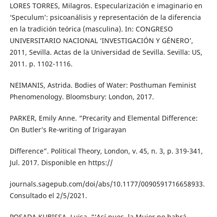
LORES TORRES, Milagros. Especularización e imaginario en
‘Speculum’: psicoanálisis y representación de la diferencia
en la tradición teórica (masculina). In: CONGRESO
UNIVERSITARIO NACIONAL ‘INVESTIGACIÓN Y GÉNERO’,
2011, Sevilla. Actas de la Universidad de Sevilla. Sevilla: US,
2011. p. 1102-1116.
NEIMANIS, Astrida. Bodies of Water: Posthuman Feminist
Phenomenology. Bloomsbury: London, 2017.
PARKER, Emily Anne. “Precarity and Elemental Difference:
On Butler’s Re-writing of Irigarayan
Difference”. Political Theory, London, v. 45, n. 3, p. 319-341,
Jul. 2017. Disponible en https://
journals.sagepub.com/doi/abs/10.1177/0090591716658933.
Consultado el 2/5/2021.
POSADA KUBISSA, Luisa. “‘Así pues, la Mujer no habrá