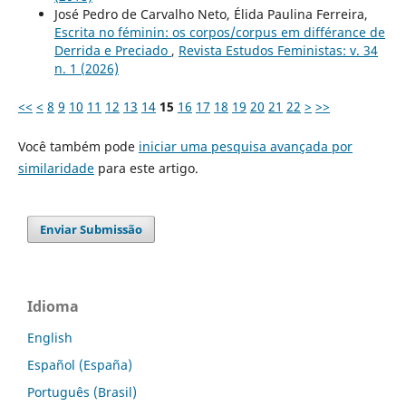
José Pedro de Carvalho Neto, Élida Paulina Ferreira,
Escrita no féminin: os corpos/corpus em différance de
Derrida e Preciado
,
Revista Estudos Feministas: v. 34
n. 1 (2026)
<<
<
8
9
10
11
12
13
14
15
16
17
18
19
20
21
22
>
>>
Você também pode
iniciar uma pesquisa avançada por
similaridade
para este artigo.
Enviar Submissão
Idioma
English
Español (España)
Português (Brasil)