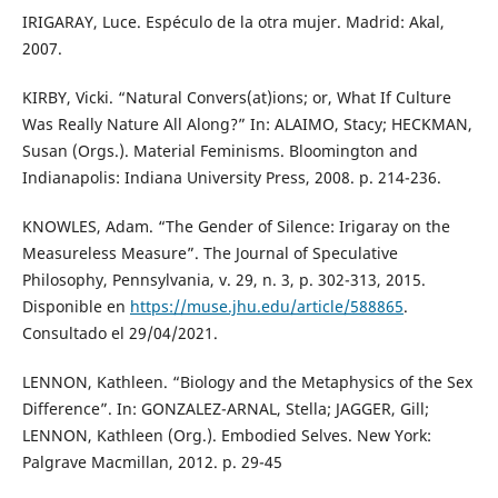
IRIGARAY, Luce. Espéculo de la otra mujer. Madrid: Akal,
2007.
KIRBY, Vicki. “Natural Convers(at)ions; or, What If Culture
Was Really Nature All Along?” In: ALAIMO, Stacy; HECKMAN,
Susan (Orgs.). Material Feminisms. Bloomington and
Indianapolis: Indiana University Press, 2008. p. 214-236.
KNOWLES, Adam. “The Gender of Silence: Irigaray on the
Measureless Measure”. The Journal of Speculative
Philosophy, Pennsylvania, v. 29, n. 3, p. 302-313, 2015.
Disponible en
https://muse.jhu.edu/article/588865
.
Consultado el 29/04/2021.
LENNON, Kathleen. “Biology and the Metaphysics of the Sex
Difference”. In: GONZALEZ-ARNAL, Stella; JAGGER, Gill;
LENNON, Kathleen (Org.). Embodied Selves. New York:
Palgrave Macmillan, 2012. p. 29-45