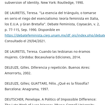
subversion of identity. New York: Routledge, 1990.
DE LAURETIS, Teresa. “La esencia del triángulo, o tomarse
en serio el riego del esencialismo: teoría feminista en Italia,
los E.U.A. y Gran Bretaña”. Debate Feminista, Coyoacán, v. 2,
p. 77-115, Sep. 1990. Disponible en
https://debatefeminista.cieg.unam.mx/df_ojs/index.php/debate
Consultado el 29/04/2021.
DE LAURETIS, Teresa. Cuando las lesbianas no éramos
mujeres. Córdoba: Bocavulvaria Ediciones, 2014.
DELEUZE, Gilles. Diferencia y repetición. Buenos Aires:
Amorrortu, 2002.
DELEUZE, Gilles; GUATTARI, Félix. ¿Qué es la filosofía?
Barcelona: Anagrama, 1997.
DEUTSCHER, Penelope. A Politics of Impossible Difference:
The Late Work of Luce Irigaray. Ithaca: Cornell University