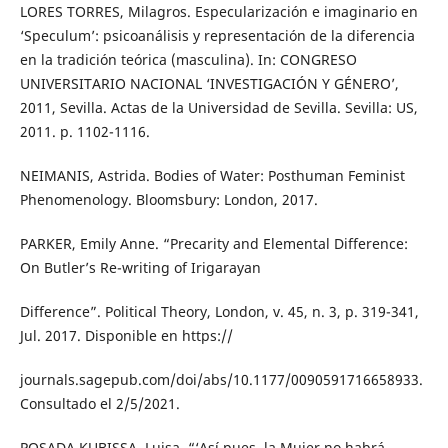
LORES TORRES, Milagros. Especularización e imaginario en
‘Speculum’: psicoanálisis y representación de la diferencia
en la tradición teórica (masculina). In: CONGRESO
UNIVERSITARIO NACIONAL ‘INVESTIGACIÓN Y GÉNERO’,
2011, Sevilla. Actas de la Universidad de Sevilla. Sevilla: US,
2011. p. 1102-1116.
NEIMANIS, Astrida. Bodies of Water: Posthuman Feminist
Phenomenology. Bloomsbury: London, 2017.
PARKER, Emily Anne. “Precarity and Elemental Difference:
On Butler’s Re-writing of Irigarayan
Difference”. Political Theory, London, v. 45, n. 3, p. 319-341,
Jul. 2017. Disponible en https://
journals.sagepub.com/doi/abs/10.1177/0090591716658933.
Consultado el 2/5/2021.
POSADA KUBISSA, Luisa. “‘Así pues, la Mujer no habrá