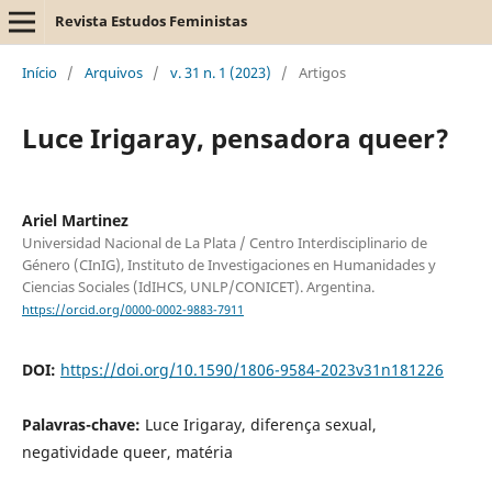
Revista Estudos Feministas
Início
/
Arquivos
/
v. 31 n. 1 (2023)
/
Artigos
Luce Irigaray, pensadora queer?
Ariel Martinez
Universidad Nacional de La Plata / Centro Interdisciplinario de
Género (CInIG), Instituto de Investigaciones en Humanidades y
Ciencias Sociales (IdIHCS, UNLP/CONICET). Argentina.
https://orcid.org/0000-0002-9883-7911
DOI:
https://doi.org/10.1590/1806-9584-2023v31n181226
Palavras-chave:
Luce Irigaray, diferença sexual,
negatividade queer, matéria