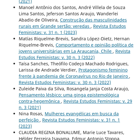
(2021)
Manoel Antônio dos Santos, André Villela de Souza
Lima Santos, Jeferson Santos Araujo, Wanderlei
Abadio de Oliveira,
Construção das masculinidades
rurais em Grande sertão: veredas
,
Revista Estudos
Feministas: v. 31 n. 1 (2023)
Matías Riquelme-Brevis, Sandra López-Dietz, Hernan
Riquelme-Brevis,
Comportamento e opinião política de
jovens universitárias em La Araucanía, Chile
,
Revista
Estudos Feministas: v. 30 n. 3 (2022)
Taísa Sanches, Theófilo Codeço Machado Rodrigues,
Larissa de Andrade Verdier,
Protagonismo feminino
frente à pandemia de Coronavírus no Rio de Janeiro
,
Revista Estudos Feministas: v. 30 n. 3 (2022)
Zuleide Paiva da Silva, Rosangela Janja Costa Araujo,
Pensamento lésbico: uma ginga epistemológica
contra-hegemônica
,
Revista Estudos Feministas: v. 29
n. 3 (2021)
Nina Rosas,
Mulheres evangélicas em busca da
perfeição
,
Revista Estudos Feministas: v. 31 n. 1
(2023)
CLAUDIA REGINA BONALUME, Marie Luce Tavares,
Hélder Ferreira Isayama, Edmur Antonio Stoppa,