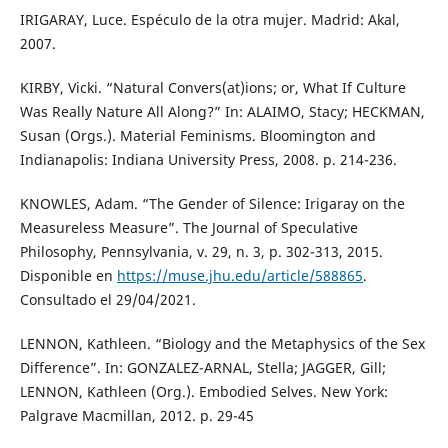
IRIGARAY, Luce. Espéculo de la otra mujer. Madrid: Akal,
2007.
KIRBY, Vicki. “Natural Convers(at)ions; or, What If Culture
Was Really Nature All Along?” In: ALAIMO, Stacy; HECKMAN,
Susan (Orgs.). Material Feminisms. Bloomington and
Indianapolis: Indiana University Press, 2008. p. 214-236.
KNOWLES, Adam. “The Gender of Silence: Irigaray on the
Measureless Measure”. The Journal of Speculative
Philosophy, Pennsylvania, v. 29, n. 3, p. 302-313, 2015.
Disponible en
https://muse.jhu.edu/article/588865
.
Consultado el 29/04/2021.
LENNON, Kathleen. “Biology and the Metaphysics of the Sex
Difference”. In: GONZALEZ-ARNAL, Stella; JAGGER, Gill;
LENNON, Kathleen (Org.). Embodied Selves. New York:
Palgrave Macmillan, 2012. p. 29-45