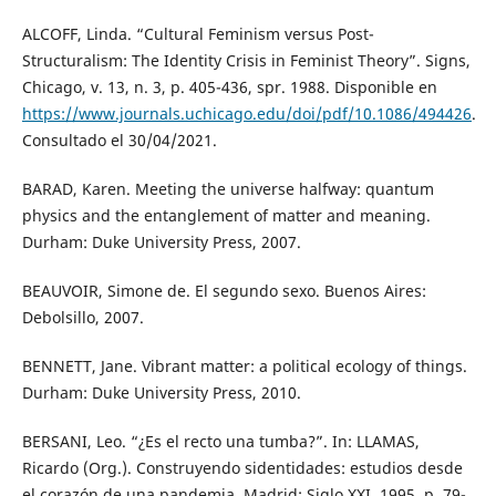
ALCOFF, Linda. “Cultural Feminism versus Post-
Structuralism: The Identity Crisis in Feminist Theory”. Signs,
Chicago, v. 13, n. 3, p. 405-436, spr. 1988. Disponible en
https://www.journals.uchicago.edu/doi/pdf/10.1086/494426
.
Consultado el 30/04/2021.
BARAD, Karen. Meeting the universe halfway: quantum
physics and the entanglement of matter and meaning.
Durham: Duke University Press, 2007.
BEAUVOIR, Simone de. El segundo sexo. Buenos Aires:
Debolsillo, 2007.
BENNETT, Jane. Vibrant matter: a political ecology of things.
Durham: Duke University Press, 2010.
BERSANI, Leo. “¿Es el recto una tumba?”. In: LLAMAS,
Ricardo (Org.). Construyendo sidentidades: estudios desde
el corazón de una pandemia. Madrid: Siglo XXI, 1995. p. 79-