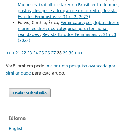
Mulheres, trabalho e lazer no Brasil: entre tempos,
gostos, desejos e a fruição de um direito
,
Revista
Estudos Feministas: v. 31 n. 2 (2023)
Fulvio, Cinthia, Érica,
Feminoabjeções, lgbticídios e
mariellecídios: pós-categorias para tensionar
realidades
,
Revista Estudos Feministas: v. 31 n. 3
(2023)
<<
<
21
22
23
24
25
26
27
28
29
30
>
>>
Você também pode
iniciar uma pesquisa avançada por
similaridade
para este artigo.
Enviar Submissão
Idioma
English