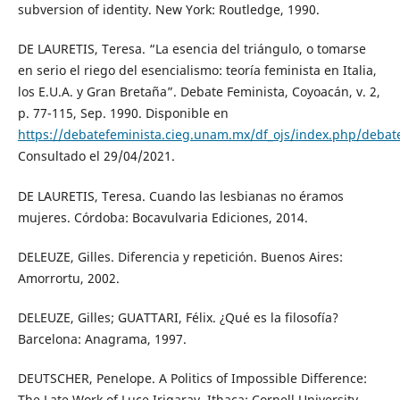
subversion of identity. New York: Routledge, 1990.
DE LAURETIS, Teresa. “La esencia del triángulo, o tomarse
en serio el riego del esencialismo: teoría feminista en Italia,
los E.U.A. y Gran Bretaña”. Debate Feminista, Coyoacán, v. 2,
p. 77-115, Sep. 1990. Disponible en
https://debatefeminista.cieg.unam.mx/df_ojs/index.php/debate
Consultado el 29/04/2021.
DE LAURETIS, Teresa. Cuando las lesbianas no éramos
mujeres. Córdoba: Bocavulvaria Ediciones, 2014.
DELEUZE, Gilles. Diferencia y repetición. Buenos Aires:
Amorrortu, 2002.
DELEUZE, Gilles; GUATTARI, Félix. ¿Qué es la filosofía?
Barcelona: Anagrama, 1997.
DEUTSCHER, Penelope. A Politics of Impossible Difference:
The Late Work of Luce Irigaray. Ithaca: Cornell University