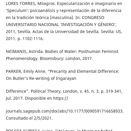
LORES TORRES, Milagros. Especularización e imaginario en
‘Speculum’: psicoanálisis y representación de la diferencia
en la tradición teórica (masculina). In: CONGRESO
UNIVERSITARIO NACIONAL ‘INVESTIGACIÓN Y GÉNERO’,
2011, Sevilla. Actas de la Universidad de Sevilla. Sevilla: US,
2011. p. 1102-1116.
NEIMANIS, Astrida. Bodies of Water: Posthuman Feminist
Phenomenology. Bloomsbury: London, 2017.
PARKER, Emily Anne. “Precarity and Elemental Difference:
On Butler’s Re-writing of Irigarayan
Difference”. Political Theory, London, v. 45, n. 3, p. 319-341,
Jul. 2017. Disponible en https://
journals.sagepub.com/doi/abs/10.1177/0090591716658933.
Consultado el 2/5/2021.
POSADA KUBISSA, Luisa. “‘Así pues, la Mujer no habrá