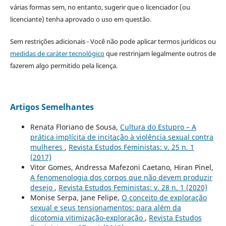
várias formas sem, no entanto, sugerir que o licenciador (ou
licenciante) tenha aprovado o uso em questão.
Sem restrições adicionais - Você não pode aplicar termos jurídicos ou
medidas de caráter tecnológico
que restrinjam legalmente outros de
fazerem algo permitido pela licença.
Artigos Semelhantes
Renata Floriano de Sousa,
Cultura do Estupro – A
prática implícita de incitação à violência sexual contra
mulheres
,
Revista Estudos Feministas: v. 25 n. 1
(2017)
Vitor Gomes, Andressa Mafezoni Caetano, Hiran Pinel,
A fenomenologia dos corpos que não devem produzir
desejo
,
Revista Estudos Feministas: v. 28 n. 1 (2020)
Monise Serpa, Jane Felipe,
O conceito de exploração
sexual e seus tensionamentos: para além da
dicotomia vitimização-exploração
,
Revista Estudos