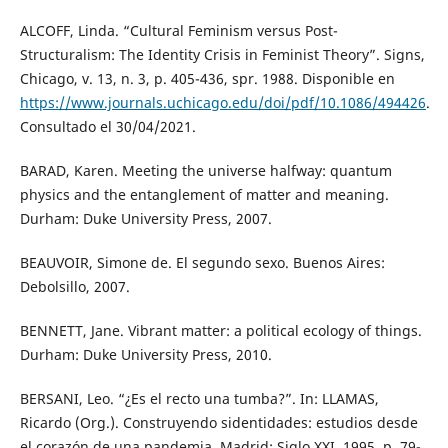
ALCOFF, Linda. “Cultural Feminism versus Post-
Structuralism: The Identity Crisis in Feminist Theory”. Signs,
Chicago, v. 13, n. 3, p. 405-436, spr. 1988. Disponible en
https://www.journals.uchicago.edu/doi/pdf/10.1086/494426
.
Consultado el 30/04/2021.
BARAD, Karen. Meeting the universe halfway: quantum
physics and the entanglement of matter and meaning.
Durham: Duke University Press, 2007.
BEAUVOIR, Simone de. El segundo sexo. Buenos Aires:
Debolsillo, 2007.
BENNETT, Jane. Vibrant matter: a political ecology of things.
Durham: Duke University Press, 2010.
BERSANI, Leo. “¿Es el recto una tumba?”. In: LLAMAS,
Ricardo (Org.). Construyendo sidentidades: estudios desde
el corazón de una pandemia. Madrid: Siglo XXI, 1995. p. 79-