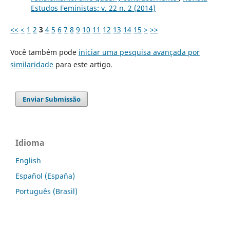
Estudos Feministas: v. 22 n. 2 (2014)
<<
<
1
2
3
4
5
6
7
8
9
10
11
12
13
14
15
>
>>
Você também pode
iniciar uma pesquisa avançada por
similaridade
para este artigo.
Enviar Submissão
Idioma
English
Español (España)
Português (Brasil)