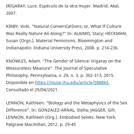
IRIGARAY, Luce. Espéculo de la otra mujer. Madrid: Akal,
2007.
KIRBY, Vicki. “Natural Convers(at)ions; or, What If Culture
Was Really Nature All Along?” In: ALAIMO, Stacy; HECKMAN,
Susan (Orgs.). Material Feminisms. Bloomington and
Indianapolis: Indiana University Press, 2008. p. 214-236.
KNOWLES, Adam. “The Gender of Silence: Irigaray on the
Measureless Measure”. The Journal of Speculative
Philosophy, Pennsylvania, v. 29, n. 3, p. 302-313, 2015.
Disponible en
https://muse.jhu.edu/article/588865
.
Consultado el 29/04/2021.
LENNON, Kathleen. “Biology and the Metaphysics of the Sex
Difference”. In: GONZALEZ-ARNAL, Stella; JAGGER, Gill;
LENNON, Kathleen (Org.). Embodied Selves. New York:
Palgrave Macmillan, 2012. p. 29-45