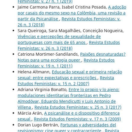
Feministas: v. 27 n. 1 (2019)
Jaime Carmona Parra, Isabel Cristina Posada,
A adoção
por casais do mesmo sexo na Colômbia, uma revisão a
partir da Psicanálise
,
Revista Estudos Feministas: v.
26 n. 3 (2018)
Sara Queiroga, Sara Magalhães, Conceição Nogueira,
Vivências e percepções de sexualidade de
portuguesas com mais de 65 anos
,
Revista Estudos
Feministas: v. 26 n. 3 (2018)
Catriona Mortimer-Sandilands,
Paixões desnaturadas?
Notas para uma ecologia queer
,
Revista Estudos
Feministas: v. 19 n. 1 (2011)
Helena Altmann,
Educação sexual e primeira relação
sexual: entre expectativas e prescrições
,
Revista
Estudos Feministas: v. 15 n. 2 (2007)
Adriana Virginia Bonatto,
Entre lo propio y lo ajeno:
modulaciones identitarias fronterizas en Pedro
Almodóvar, Eduardo Mendicutti y Luis Antonio de
Villena
,
Revista Estudos Feministas: v. 25 n. 3 (2017)
Márcia Arán,
A psicanálise e o dispositivo diferença
sexual
,
Revista Estudos Feministas: v. 17 n. 3 (2009)
Dorian Lugo Bertrán,
Fortunas y adversidades del
revisionismo: cine queer y contracorriente
,
Revista