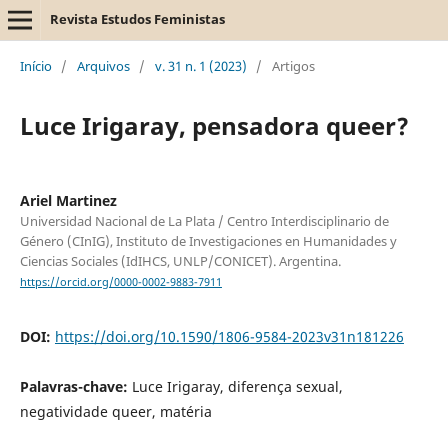
Revista Estudos Feministas
Início
/
Arquivos
/
v. 31 n. 1 (2023)
/
Artigos
Luce Irigaray, pensadora queer?
Ariel Martinez
Universidad Nacional de La Plata / Centro Interdisciplinario de
Género (CInIG), Instituto de Investigaciones en Humanidades y
Ciencias Sociales (IdIHCS, UNLP/CONICET). Argentina.
https://orcid.org/0000-0002-9883-7911
DOI:
https://doi.org/10.1590/1806-9584-2023v31n181226
Palavras-chave:
Luce Irigaray, diferença sexual,
negatividade queer, matéria