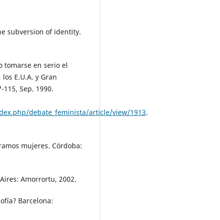
e subversion of identity.
o tomarse en serio el
, los E.U.A. y Gran
7-115, Sep. 1990.
dex.php/debate_feminista/article/view/1913
.
éramos mujeres. Córdoba:
 Aires: Amorrortu, 2002.
sofía? Barcelona: