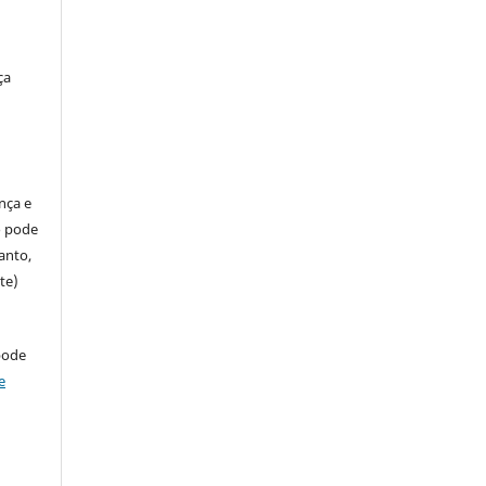
ça
ença e
so pode
anto,
te)
pode
e