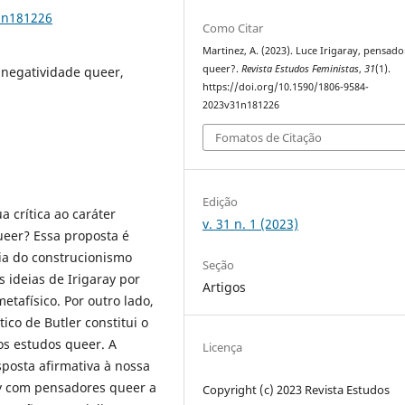
1n181226
Como Citar
Martinez, A. (2023). Luce Irigaray, pensado
queer?.
Revista Estudos Feministas
,
31
(1).
, negatividade queer,
https://doi.org/10.1590/1806-9584-
2023v31n181226
Fomatos de Citação
Edição
a crítica ao caráter
v. 31 n. 1 (2023)
eer? Essa proposta é
ia do construcionismo
Seção
 ideias de Irigaray por
Artigos
tafísico. Por outro lado,
co de Butler constitui o
s estudos queer. A
Licença
osta afirmativa à nossa
ay com pensadores queer a
Copyright (c) 2023 Revista Estudos