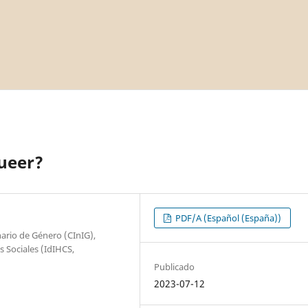
queer?
PDF/A (Español (España))
nario de Género (CInIG),
 Sociales (IdIHCS,
Publicado
2023-07-12