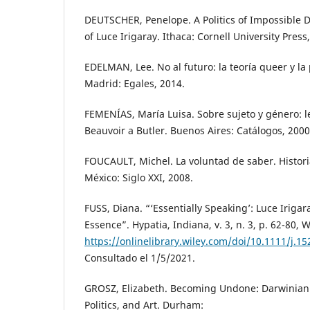
DEUTSCHER, Penelope. A Politics of Impossible D
of Luce Irigaray. Ithaca: Cornell University Press
EDELMAN, Lee. No al futuro: la teoría queer y la
Madrid: Egales, 2014.
FEMENÍAS, María Luisa. Sobre sujeto y género: l
Beauvoir a Butler. Buenos Aires: Catálogos, 2000
FOUCAULT, Michel. La voluntad de saber. Historia
México: Siglo XXI, 2008.
FUSS, Diana. “‘Essentially Speaking’: Luce Iriga
Essence”. Hypatia, Indiana, v. 3, n. 3, p. 62-80, 
https://onlinelibrary.wiley.com/doi/10.1111/j.1
Consultado el 1/5/2021.
GROSZ, Elizabeth. Becoming Undone: Darwinian R
Politics, and Art. Durham: