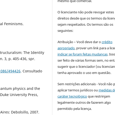
mesmo que comercial.
O licenciante não pode revogar estes
direitos desde que os termos da licen
al Feminisms.
sejam respeitados. Os termos são os
seguintes:
Atribuição – Você deve dar o
crédito
apropriado
, prover um link para a lic
tructuralism: The Identity
indicar se foram feitas mudanças
. Is
n. 3, p. 405-436, spr.
ser feito de várias formas sem, no ent
sugerir que o licenciador (ou licencian
.1086/494426
. Consultado
tenha aprovado o uso em questão.
Sem restrições adicionais - Você não 
uantum physics and the
aplicar termos jurídicos ou
medidas d
uke University Press,
caráter tecnológico
que restrinjam
legalmente outros de fazerem algo
permitido pela licença.
ires: Debolsillo, 2007.