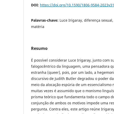
DOI:
https://doi.org/10.1590/1806-9584-2023v3
Palavras-chave:
Luce Irigaray, diferença sexual
matéria
Resumo
É possível considerar Luce Irigaray, junto com su
falogocêntrico da linguagem, uma pensadora qu
estranha (queer), pois, por um lado, a hegemon
discursivo de Judith Butler degradou o poder das
meio da alocação espúria de um essencialismo me
muitas vezes é assumido que o monismo linguísti
prisma teórico que fundamenta todo o campo do
conjunção de ambos os motivos impede uma resp
pergunta. Contra eles, este artigo reúne Irigar