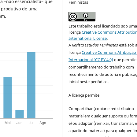
a –não essencialista– que
Feministas
e produtivo de uma
em.
Este trabalho está licenciado sob um
licença
Creative Commons Attribution
International License
.
A
Revista Estudos Feministas
está sob 
licença
Creative Commons Atribuição 
Internacional (CC BY 4.0)
que permite
compartilhamento do trabalho com
reconhecimento de autoria e publica
inicial neste periódico.
A licença permite:
Compartilhar (copiar e redistribuir o
material em qualquer suporte ou for
e/ou adaptar (remixar, transformar, e 
a partir do material) para qualquer fi