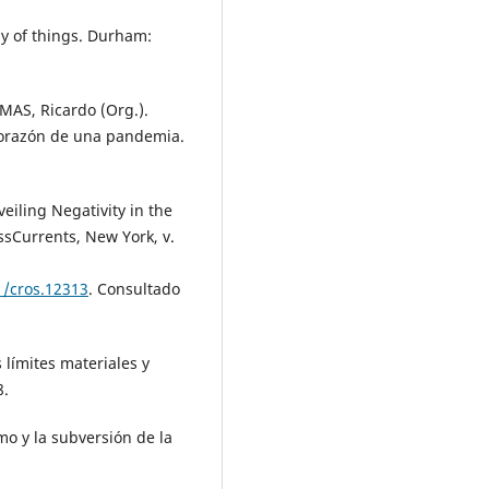
gy of things. Durham:
AMAS, Ricardo (Org.).
corazón de una pandemia.
eiling Negativity in the
ssCurrents, New York, v.
1/cros.12313
. Consultado
 límites materiales y
8.
mo y la subversión de la