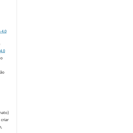
a
 4.0
a
4.0
 o
ção
mato)
criar
m,