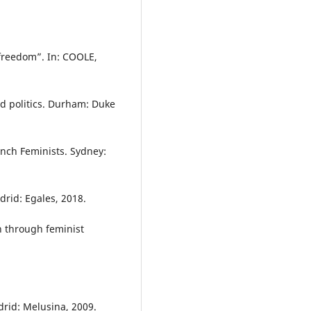
freedom”. In: COOLE,
d politics. Durham: Duke
ench Feminists. Sydney:
drid: Egales, 2018.
n through feminist
id: Melusina, 2009.