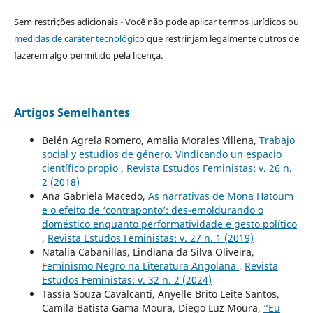
Sem restrições adicionais - Você não pode aplicar termos jurídicos ou
medidas de caráter tecnológico
que restrinjam legalmente outros de
fazerem algo permitido pela licença.
Artigos Semelhantes
Belén Agrela Romero, Amalia Morales Villena,
Trabajo
social y estudios de género. Vindicando un espacio
científico propio
,
Revista Estudos Feministas: v. 26 n.
2 (2018)
Ana Gabriela Macedo,
As narrativas de Mona Hatoum
e o efeito de ‘contraponto’: des-emoldurando o
doméstico enquanto performatividade e gesto político
,
Revista Estudos Feministas: v. 27 n. 1 (2019)
Natalia Cabanillas, Lindiana da Silva Oliveira,
Feminismo Negro na Literatura Angolana
,
Revista
Estudos Feministas: v. 32 n. 2 (2024)
Tassia Souza Cavalcanti, Anyelle Brito Leite Santos,
Camila Batista Gama Moura, Diego Luz Moura,
“Eu