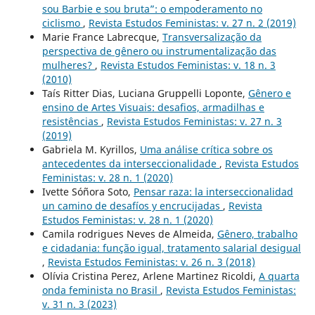
sou Barbie e sou bruta”: o empoderamento no
ciclismo
,
Revista Estudos Feministas: v. 27 n. 2 (2019)
Marie France Labrecque,
Transversalização da
perspectiva de gênero ou instrumentalização das
mulheres?
,
Revista Estudos Feministas: v. 18 n. 3
(2010)
Taís Ritter Dias, Luciana Gruppelli Loponte,
Gênero e
ensino de Artes Visuais: desafios, armadilhas e
resistências
,
Revista Estudos Feministas: v. 27 n. 3
(2019)
Gabriela M. Kyrillos,
Uma análise crítica sobre os
antecedentes da interseccionalidade
,
Revista Estudos
Feministas: v. 28 n. 1 (2020)
Ivette Sóñora Soto,
Pensar raza: la interseccionalidad
un camino de desafíos y encrucijadas
,
Revista
Estudos Feministas: v. 28 n. 1 (2020)
Camila rodrigues Neves de Almeida,
Gênero, trabalho
e cidadania: função igual, tratamento salarial desigual
,
Revista Estudos Feministas: v. 26 n. 3 (2018)
Olívia Cristina Perez, Arlene Martinez Ricoldi,
A quarta
onda feminista no Brasil
,
Revista Estudos Feministas:
v. 31 n. 3 (2023)