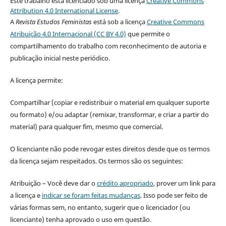
Este trabalho está licenciado sob uma licença
Creative Commons
Attribution 4.0 International License
.
A
Revista Estudos Feministas
está sob a licença
Creative Commons
Atribuição 4.0 Internacional (CC BY 4.0)
que permite o
compartilhamento do trabalho com reconhecimento de autoria e
publicação inicial neste periódico.
A licença permite:
Compartilhar (copiar e redistribuir o material em qualquer suporte
ou formato) e/ou adaptar (remixar, transformar, e criar a partir do
material) para qualquer fim, mesmo que comercial.
O licenciante não pode revogar estes direitos desde que os termos
da licença sejam respeitados. Os termos são os seguintes:
Atribuição – Você deve dar o
crédito apropriado
, prover um link para
a licença e
indicar se foram feitas mudanças
. Isso pode ser feito de
várias formas sem, no entanto, sugerir que o licenciador (ou
licenciante) tenha aprovado o uso em questão.