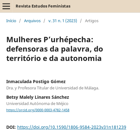
Revista Estudos Feministas
Início
/
Arquivos
/
v. 31 n. 1 (2023)
/
Artigos
Mulheres P’urhépecha:
defensoras da palavra, do
território e da autonomia
Inmaculada Postigo Gómez
Dra. y Profesora Titular de Universidad de Málaga.
Betsy Malely Linares Sánchez
Universidad Autónoma de Méjico
https://orcid.org/0000-0003-4782-1458
DOI:
https://doi.org/10.1590/1806-9584-2023v31n181239