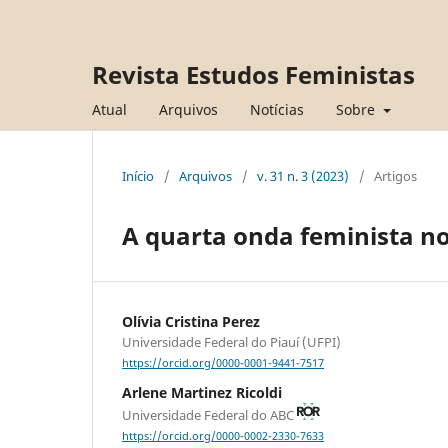
Revista Estudos Feministas
Atual
Arquivos
Notícias
Sobre
Início
/
Arquivos
/
v. 31 n. 3 (2023)
/
Artigos
A quarta onda feminista no
Olívia Cristina Perez
Universidade Federal do Piauí (UFPI)
https://orcid.org/0000-0001-9441-7517
Arlene Martinez Ricoldi
Universidade Federal do ABC
https://orcid.org/0000-0002-2330-7633