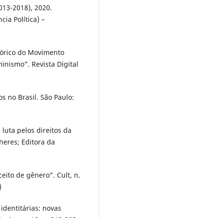
2013-2018), 2020.
a Política) –
.
tórico do Movimento
minismo”. Revista Digital
s no Brasil. São Paulo:
luta pelos direitos da
heres; Editora da
ito de gênero”. Cult, n.
)
dentitárias: novas