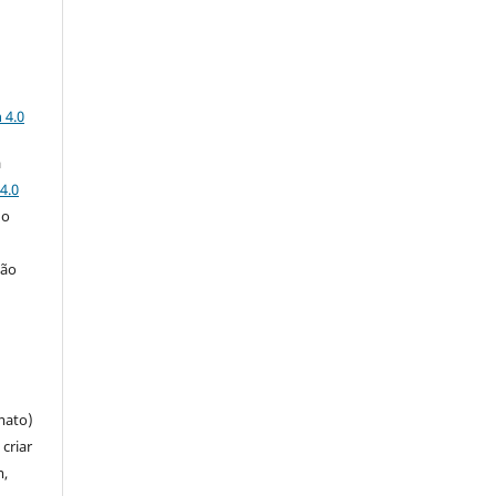
a
 4.0
a
4.0
 o
ção
mato)
criar
m,