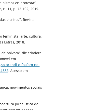
inismos en protesta”.
, n. 11, p. 73-102, 2019.
s e crises”. Revista
feminista: arte, cultura,
as Letras, 2018.
 de pólvora’, diz criadora
ponível em
s,so-acendi-o-fosforo-no-
24582
. Acesso em
ança: movimentos sociais
bertura jornalística do
ortuguesa: mudanças,