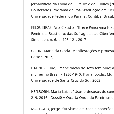
jornalísticas da Folha de S. Paulo e do Público (
Doutorado (Programa de Pós-Graduação em Ciênci
Universidade Federal do Paraná, Curitiba, Brasil
FELGUEIRAS, Ana Claudia. “Breve Panorama His
Feminista Brasileiro: das Sufragistas ao Ciberfe
Simonsen, n. 6, p. 108-121, 2017.
GOHN, Maria da Glória. Manifestações e protesto
Cortez, 2017.
HAHNER, June. Emancipação do sexo feminino: a 
mulher no Brasil – 1850-1940. Florianópolis: Mul
Universidade de Santa Cruz do Sul, 2003.
HEILBORN, Maria Luiza. “Usos e desusos do conce
219, 2016. (Dossiê A Quarta Onda do Feminismo
MACHADO, Jorge. “Ativismo em rede e conexões i