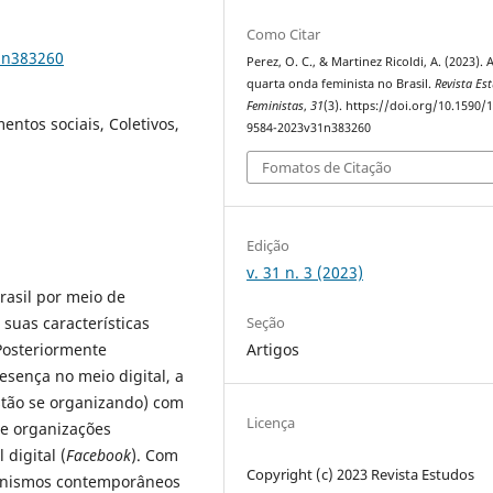
Como Citar
1n383260
Perez, O. C., & Martinez Ricoldi, A. (2023). 
quarta onda feminista no Brasil.
Revista Es
Feministas
,
31
(3). https://doi.org/10.1590/
ntos sociais, Coletivos,
9584-2023v31n383260
Fomatos de Citação
Edição
v. 31 n. 3 (2023)
rasil por meio de
Seção
suas características
Artigos
Posteriormente
esença no meio digital, a
stão se organizando) com
Licença
e organizações
digital (
Facebook
). Com
Copyright (c) 2023 Revista Estudos
inismos contemporâneos