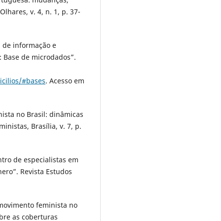
hares, v. 4, n. 1, p. 37-
s de informação e
: Base de microdados”.
icilios/#bases
. Acesso em
ista no Brasil: dinâmicas
nistas, Brasília, v. 7, p.
ro de especialistas em
nero”. Revista Estudos
ovimento feminista no
bre as coberturas