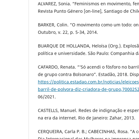
ALVAREZ, Sonia. “Feminismos en movimento, fem
Revista Punto Género [on-line], Santiago de Chile
BARKER, Colin. “O movimento como um todo: onda
Outubro, v. 22, p. 5-34, 2014.
BUARQUE DE HOLLANDA, Heloísa (Org.). Explosão 
política e universidade. São Paulo: Companhia d
CAFARDO, Renata. “‘Só acendi o fósforo no barril
de grupo contra Bolsonaro”. Estadão, 2018. Dis
https://politica.estadao.com.br/noticias/eleicoe
barril-de-polvora-diz-criadora-de-grupo,700025
06/2021.
CASTELLS, Manuel. Redes de indignação e esper
na era da internet. Rio de Janeiro: Zahar, 2013.
CERQUEIRA, Carla P. B.; CABECINHAS, Rosa. “A co
Dia Internacional das Mulheres na imprensa p