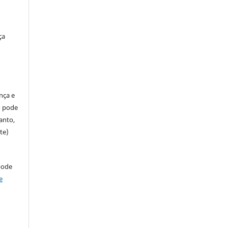
ça
ença e
so pode
anto,
te)
pode
e