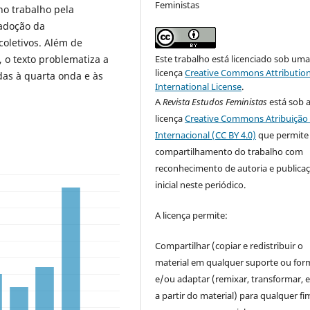
Feministas
no trabalho pela
 adoção da
coletivos. Além de
Este trabalho está licenciado sob um
 o texto problematiza a
licença
Creative Commons Attribution
as à quarta onda e às
International License
.
A
Revista Estudos Feministas
está sob 
licença
Creative Commons Atribuição 
Internacional (CC BY 4.0)
que permite
compartilhamento do trabalho com
reconhecimento de autoria e publica
inicial neste periódico.
A licença permite:
Compartilhar (copiar e redistribuir o
material em qualquer suporte ou for
e/ou adaptar (remixar, transformar, e 
a partir do material) para qualquer fi