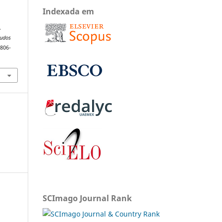
Indexada em
A
tudos
1806-
SCImago Journal Rank