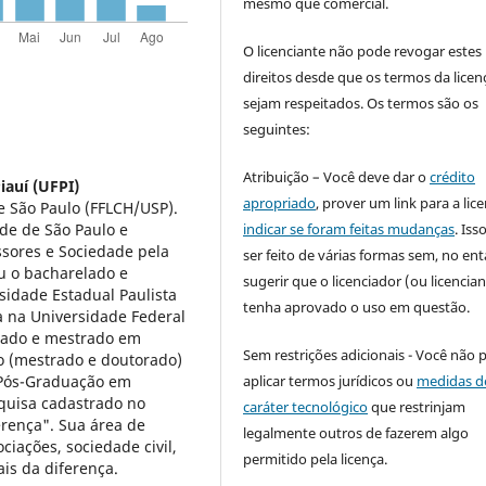
mesmo que comercial.
O licenciante não pode revogar estes
direitos desde que os termos da licen
sejam respeitados. Os termos são os
seguintes:
Atribuição – Você deve dar o
crédito
iauí (UFPI)
apropriado
, prover um link para a lic
e São Paulo (FFLCH/USP).
indicar se foram feitas mudanças
. Is
de de São Paulo e
ssores e Sociedade pela
ser feito de várias formas sem, no ent
ou o bacharelado e
sugerir que o licenciador (ou licencian
sidade Estadual Paulista
tenha aprovado o uso em questão.
a na Universidade Federal
elado e mestrado em
Sem restrições adicionais - Você não 
o (mestrado e doutorado)
aplicar termos jurídicos ou
medidas d
 Pós-Graduação em
squisa cadastrado no
caráter tecnológico
que restrinjam
rença". Sua área de
legalmente outros de fazerem algo
iações, sociedade civil,
permitido pela licença.
ais da diferença.