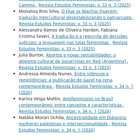
Camino
,
Revista Estudos Feministas: v. 33 n. 3 (2025)
Monaliza Rios Silva,
O Que os Machos Querem:
tradução intercultural desestabilizando o patriarcado
,
Revista Estudos Feministas: v. 33 n. 3 (2025)
Alessandra Ramos de Oliveira Harden, Fabiana
Cristina Severi,
A tradução e a reescrita de decisões
judiciais: a linguagem nas lutas feministas
,
Revista
Estudos Feministas: v. 33 n. 3 (2025)
Julia Burton,
Abortos e novas sensibilidades: o
ativismo cultural de Socorristas en Red (Argentina)
,
Revista Estudos Feministas: v. 33 n. 3 (2025)
Andressa Almeida Nunes,
Entre silêncios e
reexistências: a publicação de Gazel na cena
contemporânea
,
Revista Estudos Feministas: v. 34 n. 1
(2026)
Karina Veiga Mottin,
Antifeminismo no Brasil
contemporâneo: entre conceitos e características
,
Revista Estudos Feministas: v. 34 n. 1 (2026)
Natália Morari Ochôa,
Ancestralidade em Diáspora:
mulheres palestinas e interseccionalidade
,
Revista
Estudos Feministas: v. 34 n. 1 (2026)