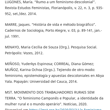
LUGONES, María. “Rumo a um feminismo descolonial”.
Revista Estudos Feministas, Florianópolis, v. 22, n. 3, p. 935-
952, set./dez. 2014.
MARRE, Jaques. “História de vida e método biográfico”.
Cadernos de Sociologia, Porto Alegre, v. 03, p. 89-141, jan.-
jul. 1991.
MINAYO, Maria Cecília de Souza (Org.). Pesquisa Social.
Petrópolis: Vozes, 2012.
MIÑOSO, Yuderkys Espinosa; CORREAL, Diana Gómez;
MUÑOZ, Karina Ochoa (Orgs.). Tejiendo de otro modo:
feminismo, epistemología y apuestas descoloniales en Abya
Yala. Popayán: Universidad del Cauca, 2014.
MST. MOVIMENTO DOS TRABALHADORES RURAIS SEM
TERRA. “O feminismo Camponês e Popular, a identidade da
mulher rural e o mundo operário”. Notícias, 2020.
Disponível em
https://mst.org.br/2020/03/11/o-feminismo-