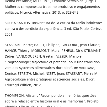
Delma Pessanha; MEDEIROS, Leonilde Servolo de (Orgs.).
Mulheres camponesas: trabalho produtivo e engajamentos
políticos. Niterói: Alternativa, 2013. p. 329-343.
SOUSA SANTOS, Boaventura de. A crítica da razão indolente:
contra o desperdício da experiência. 3 ed. São Paulo: Cortez,
2001.
STASSART, Pierre; BARET, Philippe; GRÉGOIRE, Jean-Claude;
HANCE, Thierry; MORMONT, Marc; REHEUL, Dirk; STILMANT,
Didier; VANLOQUEREN, Gaëtan; VISSER, Marjolein.
“L’agroécologie: trajectoire et potentiel pour une transition
vers des systèmes alimentaires durables”. In: VAN DAM,
Denise; STREITH, Michel; NIZET, Jean; STASSART, Pierre M.
Agroécologie entre pratiques et sciences sociales. Dijon:
Educagri édition, 2012.
THOMPSON, Alistair. “Recompondo a memória: questões
sobre a relação entre história oral e as memórias”. Projeto
História, São Paulo, n. 15, abr. 1997.