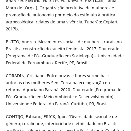
Aparecida; MOHR, Naira Estela Roesler; BASTIANI, Tânia
Mara de (Orgs.). Organização produtiva de mulheres e
promoção de autonomia por meio do estímulo à prática
agroecológica: relatos de uma vivência. Tubarão: Copiart,
2017b.
BUTTO, Andrea. Movimentos sociais de mulheres rurais no
Brasil: a construção do sujeito feminista. 2017. Doutorado
(Programa de Pós-Graduação em Sociologia) – Universidade
Federal de Pernambuco, Recife, PE, Brasil.
CORADIN, Cristiane. Entre buvas e flores vermelhas:
autorias das mulheres Sem Terra na ecologização da
reforma Agrária no Paraná. 2020. Doutorado (Programa de
Pós-Graduação em Meio Ambiente e Desenvolvimento) –
Universidade Federal do Paraná, Curitiba, PR, Brasil.
GONTIJO, Fabiano; ERICK, Igor. “Diversidade sexual e de
gênero, ruralidade, interioridade e etnicidade no Brasil:
ausências, silenciamentos e... exortações”. Aceno, Cuiabá, n.