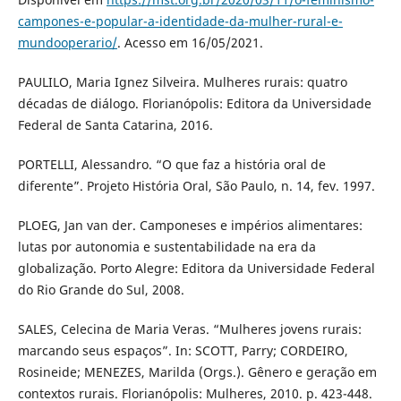
campones-e-popular-a-identidade-da-mulher-rural-e-
mundooperario/
. Acesso em 16/05/2021.
PAULILO, Maria Ignez Silveira. Mulheres rurais: quatro
décadas de diálogo. Florianópolis: Editora da Universidade
Federal de Santa Catarina, 2016.
PORTELLI, Alessandro. “O que faz a história oral de
diferente”. Projeto História Oral, São Paulo, n. 14, fev. 1997.
PLOEG, Jan van der. Camponeses e impérios alimentares:
lutas por autonomia e sustentabilidade na era da
globalização. Porto Alegre: Editora da Universidade Federal
do Rio Grande do Sul, 2008.
SALES, Celecina de Maria Veras. “Mulheres jovens rurais:
marcando seus espaços”. In: SCOTT, Parry; CORDEIRO,
Rosineide; MENEZES, Marilda (Orgs.). Gênero e geração em
contextos rurais. Florianópolis: Mulheres, 2010. p. 423-448.