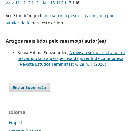
<<
<
111
112
113
114
115
116
117
118
Você também pode
iniciar uma pesquisa avançada por
similaridade
para este artigo.
Artigos mais lidos pelo mesmo(s) autor(es)
Sônia Fátima Schwendler,
A divisão sexual do trabalho
no campo sob a perspectiva da juventude camponesa
,
Revista Estudos Feministas: v. 28 n. 1 (2020)
Enviar Submissão
Idioma
English