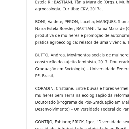
Estela R.; BASTIANI, Tânia Mara de (Orgs.). Mu
agroecologia. Curitiba: CRV, 2017a.
BONI, Valdete; PERON, Lucélia; MARQUES, Siom
Naira Estela Roesler; BASTIANI, Tânia Mara de (
produtiva de mulheres e promoção de autonomi
prática agroecológica: relatos de uma vivência. 
BUTTO, Andrea. Movimentos sociais de mulheres 
construção do sujeito feminista. 2017. Doutora
Graduação em Sociologia) – Universidade Federa
PE, Brasil.
CORADIN, Cristiane. Entre buvas e flores vermel
mulheres Sem Terra na ecologização da reforma
Doutorado (Programa de Pós-Graduação em Mei
Desenvolvimento) – Universidade Federal do Paran
GONTIJO, Fabiano; ERICK, Igor. “Diversidade sex
ruralidade, interioridade e etnicidade no Brasil: