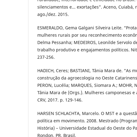
silenciamentos e... exortações”. Aceno, Cuiabá, n.
ago./dez. 2015.
ESMERALDO, Gema Galgani Silveira Leite. “Prota
mulheres rurais por seu reconhecimento econômi
Delma Pessanha; MEDEIROS, Leonilde Servolo d
trabalho produtivo e engajamentos políticos. Nite
237-256.
HADICH, Ceres; BASTIANI, Tânia Mara de. “As m
construção da agroecologia no Oeste Catarinense
PERON, Lucélia; MARQUES, Siomara A.; MOHR, Na
Tânia Mara de (Orgs.). Mulheres camponesas e a
CRV, 2017. p. 129-146.
HARSEN SCHLACHTA, Marcelo. O MST e a questão
política em movimento. 2008. Mestrado (Progr
História) – Universidade Estadual do Oeste do 
Rondon, PR, Brasil.