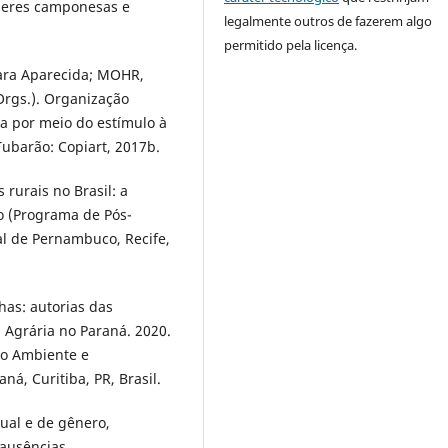
lheres camponesas e
legalmente outros de fazerem algo
permitido pela licença.
ara Aparecida; MOHR,
Orgs.). Organização
a por meio do estímulo à
Tubarão: Copiart, 2017b.
rurais no Brasil: a
do (Programa de Pós-
l de Pernambuco, Recife,
has: autorias das
 Agrária no Paraná. 2020.
o Ambiente e
á, Curitiba, PR, Brasil.
ual e de gênero,
 ausências,