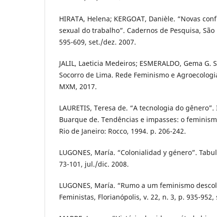
HIRATA, Helena; KERGOAT, Danièle. “Novas conf
sexual do trabalho”. Cadernos de Pesquisa, São Pa
595-609, set./dez. 2007.
JALIL, Laeticia Medeiros; ESMERALDO, Gema G. S.
Socorro de Lima. Rede Feminismo e Agroecologia
MXM, 2017.
LAURETIS, Teresa de. “A tecnologia do gênero”.
Buarque de. Tendências e impasses: o feminismo
Rio de Janeiro: Rocco, 1994. p. 206-242.
LUGONES, María. “Colonialidad y género”. Tabula
73-101, jul./dic. 2008.
LUGONES, María. “Rumo a um feminismo descolo
Feministas, Florianópolis, v. 22, n. 3, p. 935-952,