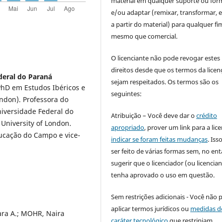
material em qualquer suporte ou for
e/ou adaptar (remixar, transformar, e 
a partir do material) para qualquer fi
mesmo que comercial.
O licenciante não pode revogar estes
direitos desde que os termos da licen
deral do Paraná
sejam respeitados. Os termos são os
hD em Estudos Ibéricos e
seguintes:
ndon). Professora do
versidade Federal do
Atribuição – Você deve dar o
crédito
University of London.
apropriado
, prover um link para a lic
cação do Campo e vice-
indicar se foram feitas mudanças
. Is
ser feito de várias formas sem, no ent
sugerir que o licenciador (ou licencian
tenha aprovado o uso em questão.
Sem restrições adicionais - Você não 
aplicar termos jurídicos ou
medidas d
ra A.; MOHR, Naira
caráter tecnológico
que restrinjam