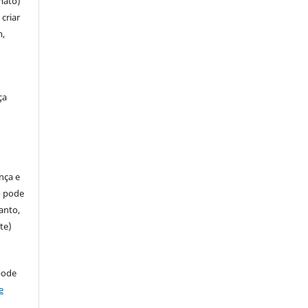
mato)
criar
m,
ça
ença e
so pode
anto,
te)
pode
e