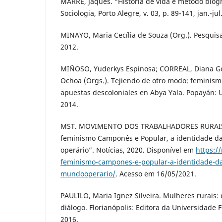
MARRE, Jaques. “História de vida e método biog
Sociologia, Porto Alegre, v. 03, p. 89-141, jan.-jul
MINAYO, Maria Cecília de Souza (Org.). Pesquisa 
2012.
MIÑOSO, Yuderkys Espinosa; CORREAL, Diana 
Ochoa (Orgs.). Tejiendo de otro modo: feminism
apuestas descoloniales en Abya Yala. Popayán: 
2014.
MST. MOVIMENTO DOS TRABALHADORES RURAIS
feminismo Camponês e Popular, a identidade d
operário”. Notícias, 2020. Disponível em
https:/
feminismo-campones-e-popular-a-identidade-da
mundooperario/
. Acesso em 16/05/2021.
PAULILO, Maria Ignez Silveira. Mulheres rurais:
diálogo. Florianópolis: Editora da Universidade 
2016.