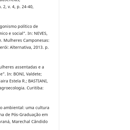
 2, v. 4, p. 24-40,
gonismo político de
co e social”. In: NEVES,
e. Mulheres Camponesas:
rói: Alternativa, 2013. p.
ulheres assentadas e a
”. In: BONI, Valdete;
ira Estela R.; BASTIANI,
groecologia. Curitiba:
 ambiental: uma cultura
ama de Pós-Graduação em
Paraná, Marechal Cândido