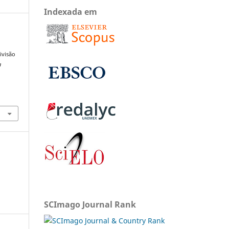
Indexada em
ivisão
a
SCImago Journal Rank