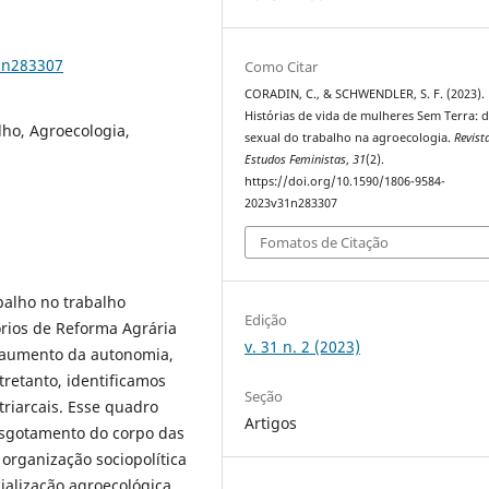
1n283307
Como Citar
CORADIN, C., & SCHWENDLER, S. F. (2023).
Histórias de vida de mulheres Sem Terra: d
lho, Agroecologia,
sexual do trabalho na agroecologia.
Revist
Estudos Feministas
,
31
(2).
https://doi.org/10.1590/1806-9584-
2023v31n283307
Fomatos de Citação
balho no trabalho
Edição
rios de Reforma Agrária
v. 31 n. 2 (2023)
 aumento da autonomia,
tretanto, identificamos
Seção
triarcais. Esse quadro
Artigos
esgotamento do corpo das
organização sociopolítica
alização agroecológica.