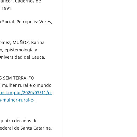
ráfico”. Cadernos de
. 1991.
Social. Petrópolis: Vozes,
Gómez; MUÑOZ, Karina
o, epistemología y
Universidad del Cauca,
 SEM TERRA. “O
a mulher rural e o mundo
/mst.org.br/2020/03/11/o-
-mulher-rural-e-
 quatro décadas de
Federal de Santa Catarina,