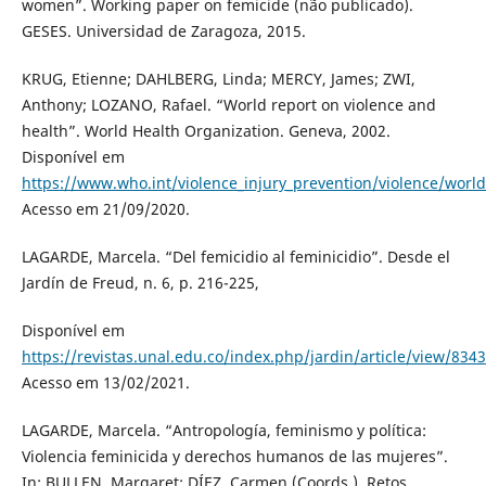
women”. Working paper on femicide (não publicado).
GESES. Universidad de Zaragoza, 2015.
KRUG, Etienne; DAHLBERG, Linda; MERCY, James; ZWI,
Anthony; LOZANO, Rafael. “World report on violence and
health”. World Health Organization. Geneva, 2002.
Disponível em
https://www.who.int/violence_injury_prevention/violence/worl
Acesso em 21/09/2020.
LAGARDE, Marcela. “Del femicidio al feminicidio”. Desde el
Jardín de Freud, n. 6, p. 216-225,
Disponível em
https://revistas.unal.edu.co/index.php/jardin/article/view/8343
Acesso em 13/02/2021.
LAGARDE, Marcela. “Antropología, feminismo y política:
Violencia feminicida y derechos humanos de las mujeres”.
In: BULLEN, Margaret; DÍEZ, Carmen (Coords.). Retos