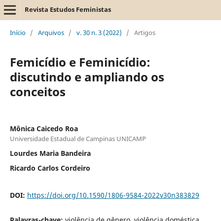
Revista Estudos Feministas
Início
/
Arquivos
/
v. 30 n. 3 (2022)
/
Artigos
Femicídio e Feminicídio:
discutindo e ampliando os
conceitos
Mônica Caicedo Roa
Universidade Estadual de Campinas UNICAMP
Lourdes Maria Bandeira
Ricardo Carlos Cordeiro
DOI:
https://doi.org/10.1590/1806-9584-2022v30n383829
Palavras-chave:
violência de gênero, violência doméstica,