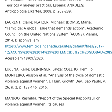
Teóricos y nuevas prácticas. España: ANKULEGI
Antropologia Elkartea, 2008. p. 209-239.
LAURENT, Claire; PLATZER, Michael; IDOMIR, Maria.
“Femicide: A global issue that demands action”. Academic
Council on the United Nations System (ACUNS). Vienna,
2014. Disponível em
https://www.femicideincanada.ca/sites/default/files/2017-
12/ACUNS%20%282014%29%20FEMICIDE%2C%20GLOBAL%20I
Acesso em 18/09/2020.
LUCENA, Kerle; DEININGER, Layza; COELHO, Hemílio;
MONTEIRO, Alisson et al. “Analysis of the cycle of domestic
violence against women”. J. Hum. Growth Dev., São Paulo, v.
26, n. 2, p. 139-146, 2016.
MANJOO, Rashilda. “Report of the Special Rapporteur on
violence against women, its causes