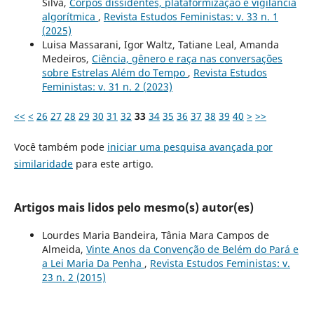
Silva,
Corpos dissidentes, plataformização e vigilância
algorítmica
,
Revista Estudos Feministas: v. 33 n. 1
(2025)
Luisa Massarani, Igor Waltz, Tatiane Leal, Amanda
Medeiros,
Ciência, gênero e raça nas conversações
sobre Estrelas Além do Tempo
,
Revista Estudos
Feministas: v. 31 n. 2 (2023)
<<
<
26
27
28
29
30
31
32
33
34
35
36
37
38
39
40
>
>>
Você também pode
iniciar uma pesquisa avançada por
similaridade
para este artigo.
Artigos mais lidos pelo mesmo(s) autor(es)
Lourdes Maria Bandeira, Tânia Mara Campos de
Almeida,
Vinte Anos da Convenção de Belém do Pará e
a Lei Maria Da Penha
,
Revista Estudos Feministas: v.
23 n. 2 (2015)