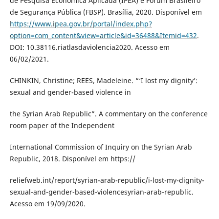
de Pesquisa Econômica Aplicada (IPEA) e Fórum Brasileiro
de Segurança Pública (FBSP). Brasília, 2020. Disponível em
https://www.ipea.gov.br/portal/index.php?
option=com_content&view=article&id=36488&Itemid=432
.
DOI: 10.38116.riatlasdaviolencia2020. Acesso em
06/02/2021.
CHINKIN, Christine; REES, Madeleine. “‘I lost my dignity’:
sexual and gender-based violence in
the Syrian Arab Republic”. A commentary on the conference
room paper of the Independent
International Commission of Inquiry on the Syrian Arab
Republic, 2018. Disponível em https://
reliefweb.int/report/syrian-arab-republic/i-lost-my-dignity-
sexual-and-gender-based-violencesyrian-arab-republic.
Acesso em 19/09/2020.