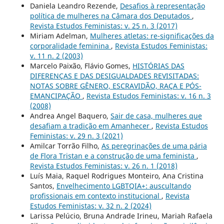
Daniela Leandro Rezende,
Desafios à representação
política de mulheres na Câmara dos Deputados
,
Revista Estudos Feministas: v. 25 n. 3 (2017)
Miriam Adelman,
Mulheres atletas: re-significações da
corporalidade feminina
,
Revista Estudos Feministas:
v. 11 n. 2 (2003)
Marcelo Paixão, Flávio Gomes,
HISTÓRIAS DAS
DIFERENÇAS E DAS DESIGUALDADES REVISITADAS:
NOTAS SOBRE GÊNERO, ESCRAVIDÃO, RAÇA E PÓS-
EMANCIPAÇÃO
,
Revista Estudos Feministas: v. 16 n. 3
(2008)
Andrea Angel Baquero,
Sair de casa, mulheres que
desafiam a tradição em Amanhecer
,
Revista Estudos
Feministas: v. 29 n. 3 (2021)
Amilcar Torrão Filho,
As peregrinações de uma pária
de Flora Tristan e a construção de uma feminista
,
Revista Estudos Feministas: v. 26 n. 1 (2018)
Luís Maia, Raquel Rodrigues Monteiro, Ana Cristina
Santos,
Envelhecimento LGBTQIA+: auscultando
profissionais em contexto institucional
,
Revista
Estudos Feministas: v. 32 n. 2 (2024)
Larissa Pelúcio, Bruna Andrade Irineu, Mariah Rafaela