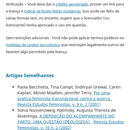
Atribuição – Você deve dar o
crédito apropriado
, prover um link para
a licença e
indicar se foram feitas mudanças
. Isso pode ser feito de
várias formas sem, no entanto, sugerir que o licenciador (ou
licenciante) tenha aprovado o uso em questão.
Sem restrições adicionais - Você não pode aplicar termos jurídicos ou
medidas de caráter tecnológico
que restrinjam legalmente outros de
fazerem algo permitido pela licença.
Artigos Semelhantes
Paola Bacchetta, Tina Campt, Inderpal Grewal, Caren
Kaplan, Minoo Moallen, Jennifer Terry,
Por uma
prática feminista transnacional contra a guerra
,
Revista Estudos Feministas: v. 9 n. 2 (2001)
Sonia Nussenzweig Hotimsky, Augusta Thereza de
Alvarenga,
A DEFINIÇÃO DO ACOMPANHANTE NO
PARTO: UMA QUESTÃO IDEOLÓGICA?
,
Revista Estudos
Feministas: v. 10 n. 2 (2002)