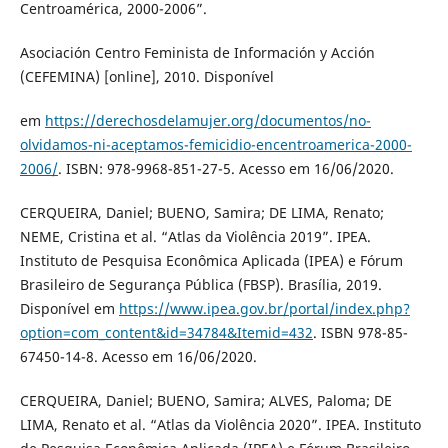
Centroamérica, 2000-2006”.
Asociación Centro Feminista de Información y Acción
(CEFEMINA) [online], 2010. Disponível
em
https://derechosdelamujer.org/documentos/no-
olvidamos-ni-aceptamos-femicidio-encentroamerica-2000-
2006/
. ISBN: 978-9968-851-27-5. Acesso em 16/06/2020.
CERQUEIRA, Daniel; BUENO, Samira; DE LIMA, Renato;
NEME, Cristina et al. “Atlas da Violência 2019”. IPEA.
Instituto de Pesquisa Econômica Aplicada (IPEA) e Fórum
Brasileiro de Segurança Pública (FBSP). Brasília, 2019.
Disponível em
https://www.ipea.gov.br/portal/index.php?
option=com_content&id=34784&Itemid=432
. ISBN 978-85-
67450-14-8. Acesso em 16/06/2020.
CERQUEIRA, Daniel; BUENO, Samira; ALVES, Paloma; DE
LIMA, Renato et al. “Atlas da Violência 2020”. IPEA. Instituto