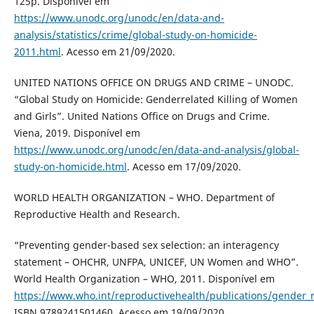
125p. Disponível em
https://www.unodc.org/unodc/en/data-and-
analysis/statistics/crime/global-study-on-homicide-
2011.html
. Acesso em 21/09/2020.
UNITED NATIONS OFFICE ON DRUGS AND CRIME – UNODC.
“Global Study on Homicide: Genderrelated Killing of Women
and Girls”. United Nations Office on Drugs and Crime.
Viena, 2019. Disponível em
https://www.unodc.org/unodc/en/data-and-analysis/global-
study-on-homicide.html
. Acesso em 17/09/2020.
WORLD HEALTH ORGANIZATION – WHO. Department of
Reproductive Health and Research.
“Preventing gender-based sex selection: an interagency
statement – OHCHR, UNFPA, UNICEF, UN Women and WHO”.
World Health Organization – WHO, 2011. Disponível em
https://www.who.int/reproductivehealth/publications/gender_
ISBN 9789241501460. Acesso em 19/09/2020.