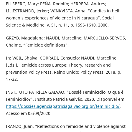
ELLSBERG, Mary; PEÑA, Rodolfo; HERRERA, Andrés;
LILJESTRANDD, Jerker; WINKVISTA, Anna. “Candies in hell:
women’s experiences of violence in Nicaragua”. Social
Science & Medicine, v. 51, n. 11, p. 1595-1610, 2000.
GRZYB, Magdalena; NAUDI, Marceline; MARCUELLO-SERVÓS,
Chaime. “Femicide definitions”.
In: WEIL, Shalva; CORRADI, Consuelo; NAUDI, Marceline
(Eds.). Femicide across Europe: Theory, research and
prevention Policy Press. Reino Unido: Policy Press. 2018. p.
17-32.
INSTITUTO PATRÍCIA GALVÃO. “Dossiê Feminicídio. O que é
Feminicídio?”. Instituto Patrícia Galvão, 2020. Disponível em
https://dossies.agenciapatriciagalvao.org.br/feminicidio/
.
Acesso em 05/09/2020.
IRANZO, Juan. “Reflections on femicide and violence against