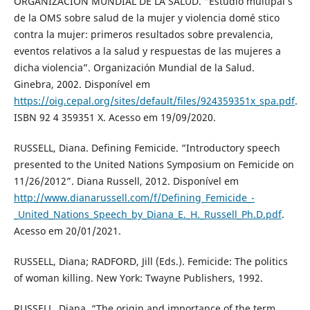
ORGANIZACIÓN MUNDIAL DE LA SALUD. “Estudio multipaí s
de la OMS sobre salud de la mujer y violencia domé stico
contra la mujer: primeros resultados sobre prevalencia,
eventos relativos a la salud y respuestas de las mujeres a
dicha violencia”. Organización Mundial de la Salud.
Ginebra, 2002. Disponível em
https://oig.cepal.org/sites/default/files/924359351x_spa.pdf
.
ISBN 92 4 359351 X. Acesso em 19/09/2020.
RUSSELL, Diana. Defining Femicide. “Introductory speech
presented to the United Nations Symposium on Femicide on
11/26/2012”. Diana Russell, 2012. Disponível em
http://www.dianarussell.com/f/Defining_Femicide_-
_United_Nations_Speech_by_Diana_E._H._Russell_Ph.D.pdf
.
Acesso em 20/01/2021.
RUSSELL, Diana; RADFORD, Jill (Eds.). Femicide: The politics
of woman killing. New York: Twayne Publishers, 1992.
RUSSELL, Diana. “The origin and importance of the term