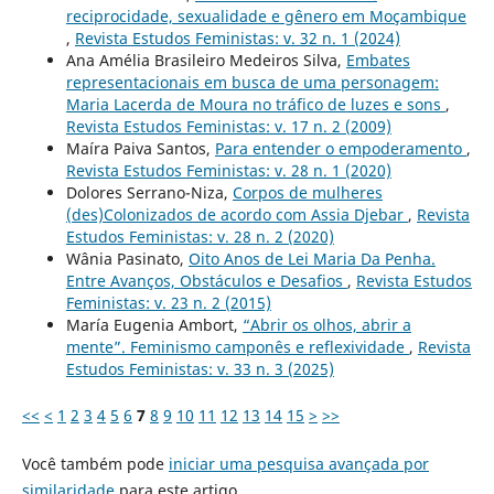
reciprocidade, sexualidade e gênero em Moçambique
,
Revista Estudos Feministas: v. 32 n. 1 (2024)
Ana Amélia Brasileiro Medeiros Silva,
Embates
representacionais em busca de uma personagem:
Maria Lacerda de Moura no tráfico de luzes e sons
,
Revista Estudos Feministas: v. 17 n. 2 (2009)
Maíra Paiva Santos,
Para entender o empoderamento
,
Revista Estudos Feministas: v. 28 n. 1 (2020)
Dolores Serrano-Niza,
Corpos de mulheres
(des)Colonizados de acordo com Assia Djebar
,
Revista
Estudos Feministas: v. 28 n. 2 (2020)
Wânia Pasinato,
Oito Anos de Lei Maria Da Penha.
Entre Avanços, Obstáculos e Desafios
,
Revista Estudos
Feministas: v. 23 n. 2 (2015)
María Eugenia Ambort,
“Abrir os olhos, abrir a
mente”. Feminismo camponês e reflexividade
,
Revista
Estudos Feministas: v. 33 n. 3 (2025)
<<
<
1
2
3
4
5
6
7
8
9
10
11
12
13
14
15
>
>>
Você também pode
iniciar uma pesquisa avançada por
similaridade
para este artigo.