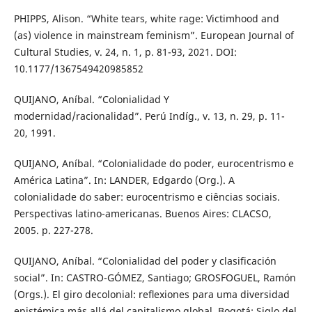
PHIPPS, Alison. “White tears, white rage: Victimhood and
(as) violence in mainstream feminism”. European Journal of
Cultural Studies, v. 24, n. 1, p. 81-93, 2021. DOI:
10.1177/1367549420985852
QUIJANO, Aníbal. “Colonialidad Y
modernidad/racionalidad”. Perú Indíg., v. 13, n. 29, p. 11-
20, 1991.
QUIJANO, Aníbal. “Colonialidade do poder, eurocentrismo e
América Latina”. In: LANDER, Edgardo (Org.). A
colonialidade do saber: eurocentrismo e ciências sociais.
Perspectivas latino-americanas. Buenos Aires: CLACSO,
2005. p. 227-278.
QUIJANO, Aníbal. “Colonialidad del poder y clasificación
social”. In: CASTRO-GÓMEZ, Santiago; GROSFOGUEL, Ramón
(Orgs.). El giro decolonial: reﬂexiones para uma diversidad
epistémica más allá del capitalismo global. Bogotá: Siglo del