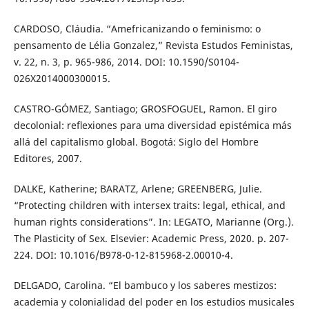
CARDOSO, Cláudia. “Amefricanizando o feminismo: o
pensamento de Lélia Gonzalez,” Revista Estudos Feministas,
v. 22, n. 3, p. 965-986, 2014. DOI: 10.1590/S0104-
026X2014000300015.
CASTRO-GÓMEZ, Santiago; GROSFOGUEL, Ramon. El giro
decolonial: reﬂexiones para uma diversidad epistémica más
allá del capitalismo global. Bogotá: Siglo del Hombre
Editores, 2007.
DALKE, Katherine; BARATZ, Arlene; GREENBERG, Julie.
“Protecting children with intersex traits: legal, ethical, and
human rights considerations”. In: LEGATO, Marianne (Org.).
The Plasticity of Sex. Elsevier: Academic Press, 2020. p. 207-
224. DOI: 10.1016/B978-0-12-815968-2.00010-4.
DELGADO, Carolina. “El bambuco y los saberes mestizos:
academia y colonialidad del poder en los estudios musicales