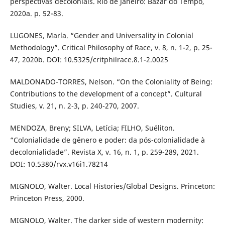
perspectivas decoloniais. Rio de Janeiro: Bazar do Tempo,
2020a. p. 52-83.
LUGONES, María. “Gender and Universality in Colonial
Methodology”. Critical Philosophy of Race, v. 8, n. 1-2, p. 25-
47, 2020b. DOI: 10.5325/critphilrace.8.1-2.0025
MALDONADO-TORRES, Nelson. “On the Coloniality of Being:
Contributions to the development of a concept”. Cultural
Studies, v. 21, n. 2-3, p. 240-270, 2007.
MENDOZA, Breny; SILVA, Letícia; FILHO, Suéliton.
“Colonialidade de gênero e poder: da pós-colonialidade à
decolonialidade”. Revista X, v. 16, n. 1, p. 259-289, 2021.
DOI: 10.5380/rvx.v16i1.78214
MIGNOLO, Walter. Local Histories/Global Designs. Princeton:
Princeton Press, 2000.
MIGNOLO, Walter. The darker side of western modernity: