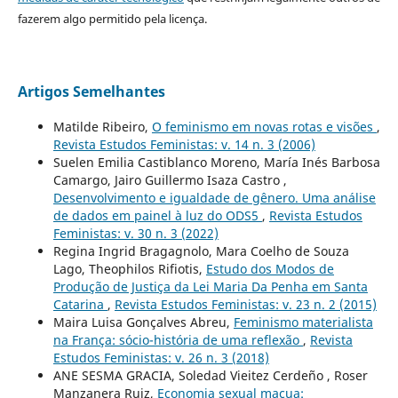
fazerem algo permitido pela licença.
Artigos Semelhantes
Matilde Ribeiro,
O feminismo em novas rotas e visões
,
Revista Estudos Feministas: v. 14 n. 3 (2006)
Suelen Emilia Castiblanco Moreno, María Inés Barbosa
Camargo, Jairo Guillermo Isaza Castro ,
Desenvolvimento e igualdade de gênero. Uma análise
de dados em painel à luz do ODS5
,
Revista Estudos
Feministas: v. 30 n. 3 (2022)
Regina Ingrid Bragagnolo, Mara Coelho de Souza
Lago, Theophilos Rifiotis,
Estudo dos Modos de
Produção de Justiça da Lei Maria Da Penha em Santa
Catarina
,
Revista Estudos Feministas: v. 23 n. 2 (2015)
Maira Luisa Gonçalves Abreu,
Feminismo materialista
na França: sócio-história de uma reflexão
,
Revista
Estudos Feministas: v. 26 n. 3 (2018)
ANE SESMA GRACIA, Soledad Vieitez Cerdeño , Roser
Manzanera Ruiz,
Economia sexual macua: