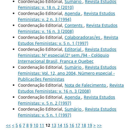
Coordenação Editorial,
Sumário
,
Revista Estudos
Feministas: v. 18 n. 2 (2010)
Coordenação Editorial,
Agenda
,
Revista Estudos
Feministas: v. 2 n. 3 (1994)
Coordenação Editorial,
Contents
,
Revista Estudos
Feministas: v. 16 n. 3 (2008)
Coordenação Editorial,
Colaboradoras/es
,
Revista
Estudos Feministas: v. 5 n. 1 (1997)
Coordenação Editorial,
Editorial
,
Revista Estudos
Feministas: Nº especial/2º sem./94 - Colóquio
Internacional Brasil, França e Quebec
Coordenação Editorial,
Sumário
,
Revista Estudos
Feministas: Vol. 12, ano 2004, Número especial -
Publicações Feministas
Coordenação Editorial,
Nota de Falecimento
,
Revista
Estudos Feministas: v. 16 n. 3 (2008)
Coordenação Editorial,
Agenda
,
Revista Estudos
Feministas: v. 5 n. 2 (1997)
Coordenação Editorial,
Sumário
,
Revista Estudos
Feministas: v. 5 n. 1 (1997)
<<
<
5
6
7
8
9
10
11
12
13
14
15
16
17
18
19
>
>>