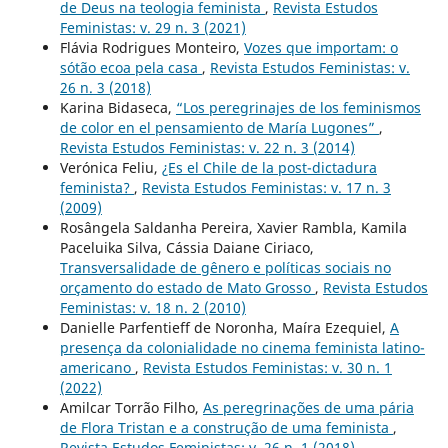
de Deus na teologia feminista
,
Revista Estudos
Feministas: v. 29 n. 3 (2021)
Flávia Rodrigues Monteiro,
Vozes que importam: o
sótão ecoa pela casa
,
Revista Estudos Feministas: v.
26 n. 3 (2018)
Karina Bidaseca,
“Los peregrinajes de los feminismos
de color en el pensamiento de María Lugones”
,
Revista Estudos Feministas: v. 22 n. 3 (2014)
Verónica Feliu,
¿Es el Chile de la post-dictadura
feminista?
,
Revista Estudos Feministas: v. 17 n. 3
(2009)
Rosângela Saldanha Pereira, Xavier Rambla, Kamila
Paceluika Silva, Cássia Daiane Ciriaco,
Transversalidade de gênero e políticas sociais no
orçamento do estado de Mato Grosso
,
Revista Estudos
Feministas: v. 18 n. 2 (2010)
Danielle Parfentieff de Noronha, Maíra Ezequiel,
A
presença da colonialidade no cinema feminista latino-
americano
,
Revista Estudos Feministas: v. 30 n. 1
(2022)
Amilcar Torrão Filho,
As peregrinações de uma pária
de Flora Tristan e a construção de uma feminista
,
Revista Estudos Feministas: v. 26 n. 1 (2018)