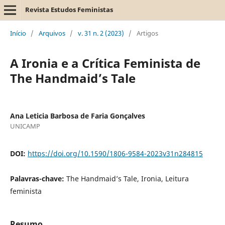
Revista Estudos Feministas
Início
/
Arquivos
/
v. 31 n. 2 (2023)
/
Artigos
A Ironia e a Crítica Feminista de
The Handmaid’s Tale
Ana Leticia Barbosa de Faria Gonçalves
UNICAMP
DOI:
https://doi.org/10.1590/1806-9584-2023v31n284815
Palavras-chave:
The Handmaid’s Tale, Ironia, Leitura
feminista
Resumo