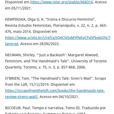
Disponível em
https://www.jstor.org/stable/468316
. Acesso
em 05/11/2021.
KEMPINSKA, Olga G. K. “Ironia e Discurso Feminino”.
Revista Estudos Feministas, Florianópolis, v. 22, n. 2, p. 465-
476, maio 2014. Disponível em
https://www.scielo.br/j/ref/a/tQ4CNSxMYfNKvCFvDFbqbQN/?
lang=pt
. Acesso em 28/06/2022.
NEUMAN, Shirley. “‘Just a Backlash’: Margaret Atwood,
Feminism, and The Handmaid’s Tale”. University of Toronto
Quarterly, Toronto, v. 75, n. 3, p. 857-868, 2006.
O’BRIEN, Tom. “The Handmaid’s Tale: Siren’s Wail”. Scraps
from the Loft, 15/12/2019. Disponível em
https://scrapsfromtheloft.com/books/the-handmaids-tale-
review-sirens-wail/
. Acesso em 04/10/2021.
RICOEUR, Paul. Tempo e narrativa. Tomo III. Traduzido por
Roberto Leal Ferreira. Campinas: Papirus, 1997.