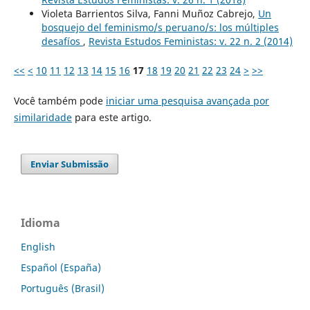
Violeta Barrientos Silva, Fanni Muñoz Cabrejo,
Un
bosquejo del feminismo/s peruano/s: los múltiples
desafíos
,
Revista Estudos Feministas: v. 22 n. 2 (2014)
<<
<
10
11
12
13
14
15
16
17
18
19
20
21
22
23
24
>
>>
Você também pode
iniciar uma pesquisa avançada por
similaridade
para este artigo.
Enviar Submissão
Idioma
English
Español (España)
Português (Brasil)