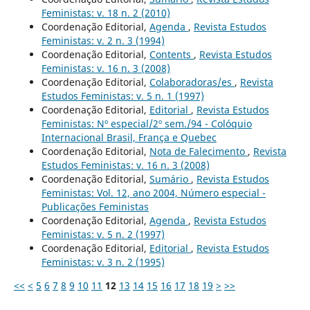
Feministas: v. 18 n. 2 (2010)
Coordenação Editorial,
Agenda
,
Revista Estudos
Feministas: v. 2 n. 3 (1994)
Coordenação Editorial,
Contents
,
Revista Estudos
Feministas: v. 16 n. 3 (2008)
Coordenação Editorial,
Colaboradoras/es
,
Revista
Estudos Feministas: v. 5 n. 1 (1997)
Coordenação Editorial,
Editorial
,
Revista Estudos
Feministas: Nº especial/2º sem./94 - Colóquio
Internacional Brasil, França e Quebec
Coordenação Editorial,
Nota de Falecimento
,
Revista
Estudos Feministas: v. 16 n. 3 (2008)
Coordenação Editorial,
Sumário
,
Revista Estudos
Feministas: Vol. 12, ano 2004, Número especial -
Publicações Feministas
Coordenação Editorial,
Agenda
,
Revista Estudos
Feministas: v. 5 n. 2 (1997)
Coordenação Editorial,
Editorial
,
Revista Estudos
Feministas: v. 3 n. 2 (1995)
<<
<
5
6
7
8
9
10
11
12
13
14
15
16
17
18
19
>
>>