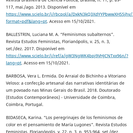
117, mai./ago. 2013. Disponível em
https://www.scielo.br/j/rbcpol/a/DxkN3kQ3XdYYPbwwXH55jhv/
format=pdf&lang=pt
. Acesso em 15/10/2021.
BALLESTRIN, Luciana M. A. “Feminismos subalternos”.
Revista Estudos Feministas, Florianópolis, v. 25, n. 3,
set./dez. 2017. Disponível em
https://www.scielo.br/j/ref/a/gW3NgWK4bpj9VHJCNTxx96n/?
lang=pt
. Acesso em 15/10/2021.
BARBOSA, Vera L. Ermida. Do Arraial do Bichinho a Vitoriano
Veloso: a confecção artesanal das narrativas identitárias de
um povoado nas Minas Gerais do Brasil. 2018. Doutorado
(Estudos Contemporâneos) - Universidade de Coimbra,
Coimbra, Portugal.
BIDASECA, Karina. “Los peregrinajes de los feminismos de
color en el pensamiento de María Lugones”. Revista Estudos
Feministas, Florianópolis, v. 22, n. 3, p. 953-964, set./dez.