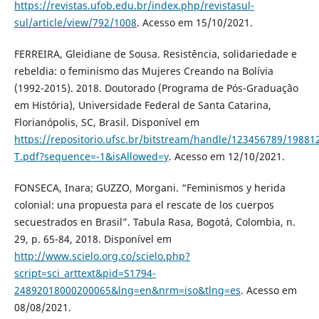
https://revistas.ufob.edu.br/index.php/revistasul-
sul/article/view/792/1008
. Acesso em 15/10/2021.
FERREIRA, Gleidiane de Sousa. Resistência, solidariedade e
rebeldia: o feminismo das Mujeres Creando na Bolívia
(1992-2015). 2018. Doutorado (Programa de Pós-Graduação
em História), Universidade Federal de Santa Catarina,
Florianópolis, SC, Brasil. Disponível em
https://repositorio.ufsc.br/bitstream/handle/123456789/1988
T.pdf?sequence=-1&isAllowed=y
. Acesso em 12/10/2021.
FONSECA, Inara; GUZZO, Morgani. “Feminismos y herida
colonial: una propuesta para el rescate de los cuerpos
secuestrados en Brasil”. Tabula Rasa, Bogotá, Colombia, n.
29, p. 65-84, 2018. Disponível em
http://www.scielo.org.co/scielo.php?
script=sci_arttext&pid=S1794-
24892018000200065&lng=en&nrm=iso&tlng=es
. Acesso em
08/08/2021.