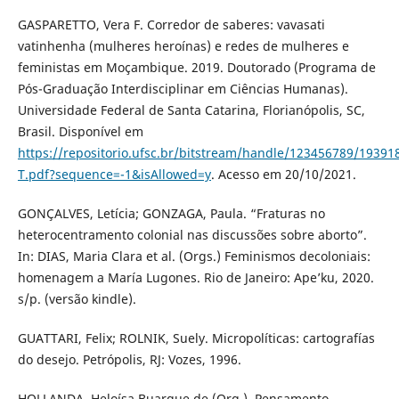
GASPARETTO, Vera F. Corredor de saberes: vavasati
vatinhenha (mulheres heroínas) e redes de mulheres e
feministas em Moçambique. 2019. Doutorado (Programa de
Pós-Graduação Interdisciplinar em Ciências Humanas).
Universidade Federal de Santa Catarina, Florianópolis, SC,
Brasil. Disponível em
https://repositorio.ufsc.br/bitstream/handle/123456789/19391
T.pdf?sequence=-1&isAllowed=y
. Acesso em 20/10/2021.
GONÇALVES, Letícia; GONZAGA, Paula. “Fraturas no
heterocentramento colonial nas discussões sobre aborto”.
In: DIAS, Maria Clara et al. (Orgs.) Feminismos decoloniais:
homenagem a María Lugones. Rio de Janeiro: Ape’ku, 2020.
s/p. (versão kindle).
GUATTARI, Felix; ROLNIK, Suely. Micropolíticas: cartografías
do desejo. Petrópolis, RJ: Vozes, 1996.
HOLLANDA, Heloísa Buarque de (Org.). Pensamento