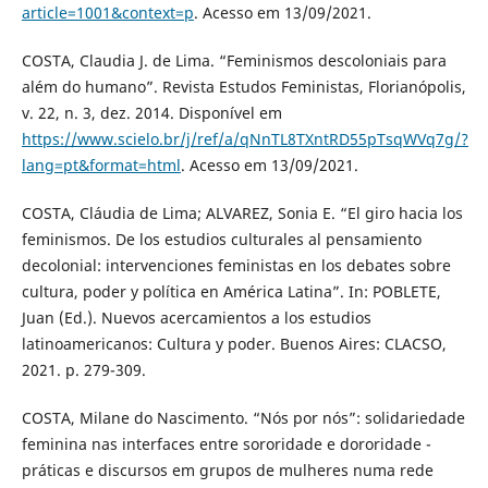
article=1001&context=p
. Acesso em 13/09/2021.
COSTA, Claudia J. de Lima. “Feminismos descoloniais para
além do humano”. Revista Estudos Feministas, Florianópolis,
v. 22, n. 3, dez. 2014. Disponível em
https://www.scielo.br/j/ref/a/qNnTL8TXntRD55pTsqWVq7g/?
lang=pt&format=html
. Acesso em 13/09/2021.
COSTA, Cláudia de Lima; ALVAREZ, Sonia E. “El giro hacia los
feminismos. De los estudios culturales al pensamiento
decolonial: intervenciones feministas en los debates sobre
cultura, poder y política en América Latina”. In: POBLETE,
Juan (Ed.). Nuevos acercamientos a los estudios
latinoamericanos: Cultura y poder. Buenos Aires: CLACSO,
2021. p. 279-309.
COSTA, Milane do Nascimento. “Nós por nós”: solidariedade
feminina nas interfaces entre sororidade e dororidade -
práticas e discursos em grupos de mulheres numa rede