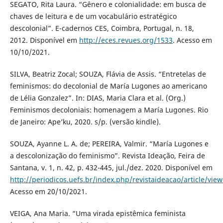
SEGATO, Rita Laura. “Gênero e colonialidade: em busca de
chaves de leitura e de um vocabulário estratégico
descolonial”. E-cadernos CES, Coimbra, Portugal, n. 18,
2012. Disponível em
http://eces.revues.org/1533
. Acesso em
10/10/2021.
SILVA, Beatriz Zocal; SOUZA, Flávia de Assis. “Entretelas de
feminismos: do decolonial de María Lugones ao americano
de Lélia Gonzalez”. In: DIAS, Maria Clara et al. (Org.)
Feminismos decoloniais: homenagem a María Lugones. Rio
de Janeiro: Ape’ku, 2020. s/p. (versão kindle).
SOUZA, Ayanne L. A. de; PEREIRA, Valmir. “María Lugones e
a descolonização do feminismo”. Revista Ideação, Feira de
Santana, v. 1, n. 42, p. 432-445, jul./dez. 2020. Disponível em
http://periodicos.uefs.br/index.php/revistaideacao/article/vie
Acesso em 20/10/2021.
VEIGA, Ana Maria. “Uma virada epistêmica feminista