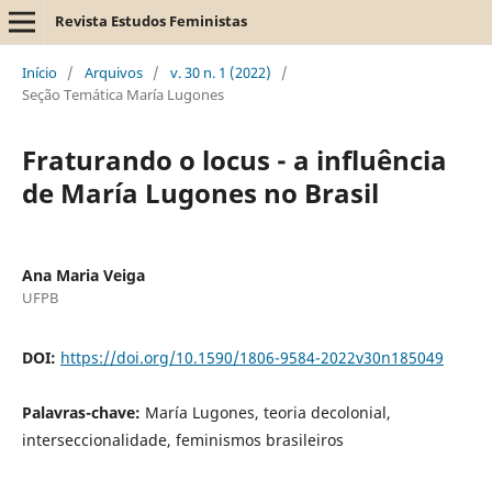
Revista Estudos Feministas
Início
/
Arquivos
/
v. 30 n. 1 (2022)
/
Seção Temática María Lugones
Fraturando o locus - a influência
de María Lugones no Brasil
Ana Maria Veiga
UFPB
DOI:
https://doi.org/10.1590/1806-9584-2022v30n185049
Palavras-chave:
María Lugones, teoria decolonial,
interseccionalidade, feminismos brasileiros