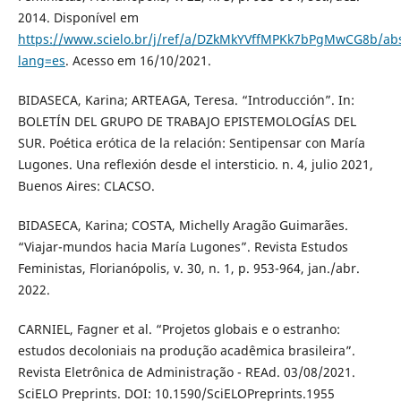
2014. Disponível em
https://www.scielo.br/j/ref/a/DZkMkYVffMPKk7bPgMwCG8b/abs
lang=es
. Acesso em 16/10/2021.
BIDASECA, Karina; ARTEAGA, Teresa. “Introducción”. In:
BOLETÍN DEL GRUPO DE TRABAJO EPISTEMOLOGÍAS DEL
SUR. Poética erótica de la relación: Sentipensar con María
Lugones. Una reflexión desde el intersticio. n. 4, julio 2021,
Buenos Aires: CLACSO.
BIDASECA, Karina; COSTA, Michelly Aragão Guimarães.
“Viajar-mundos hacia María Lugones”. Revista Estudos
Feministas, Florianópolis, v. 30, n. 1, p. 953-964, jan./abr.
2022.
CARNIEL, Fagner et al. “Projetos globais e o estranho:
estudos decoloniais na produção acadêmica brasileira”.
Revista Eletrônica de Administração - REAd. 03/08/2021.
SciELO Preprints. DOI: 10.1590/SciELOPreprints.1955