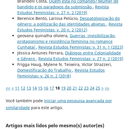
Brandelli Costa,
Quem está no comando? Mulher de
bandido e os paradoxos da submissão
,
Revista
Estudos Feministas: v. 27 n. 2 (2019)
Berenice Bento, Larissa Pelúcio,
Despatologização do
gênero: a politização das identidades abjetas
,
Revista
Estudos Feministas: v. 20 n. 2 (2012)
geovana quinalha oliviera,
Guerras, invisibilização,
protagonismo e resistência feminina no romance
Cunhataí
,
Revista Estudos Feministas: v. 31 n. 1 (2023)
Jéssica Antunes Ferrara,
Diálogos entre Colonialidade
e Gênero
,
Revista Estudos Feministas: v. 27 n. 2 (2019)
Frigga Haug, Mylene N. Teixeira, Victor Strazzeri,
Domestificação do Trabalho
,
Revista Estudos
Feministas: v. 26 n. 2 (2018)
<<
<
11
12
13
14
15
16
17
18
19
20
21
22
23
24
25
>
>>
Você também pode
iniciar uma pesquisa avançada por
similaridade
para este artigo.
Artigos mais lidos pelo mesmo(s) autor(es)