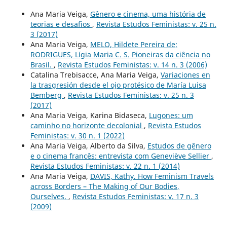
Ana Maria Veiga,
Gênero e cinema, uma história de
teorias e desafios
,
Revista Estudos Feministas: v. 25 n.
3 (2017)
Ana Maria Veiga,
MELO, Hildete Pereira de;
RODRIGUES, Lígia Maria C. S. Pioneiras da ciência no
Brasil.
,
Revista Estudos Feministas: v. 14 n. 3 (2006)
Catalina Trebisacce, Ana Maria Veiga,
Variaciones en
la trasgresión desde el ojo protésico de María Luisa
Bemberg
,
Revista Estudos Feministas: v. 25 n. 3
(2017)
Ana Maria Veiga, Karina Bidaseca,
Lugones: um
caminho no horizonte decolonial
,
Revista Estudos
Feministas: v. 30 n. 1 (2022)
Ana Maria Veiga, Alberto da Silva,
Estudos de gênero
e o cinema francês: entrevista com Geneviève Sellier
,
Revista Estudos Feministas: v. 22 n. 1 (2014)
Ana Maria Veiga,
DAVIS, Kathy. How Feminism Travels
across Borders – The Making of Our Bodies,
Ourselves.
,
Revista Estudos Feministas: v. 17 n. 3
(2009)