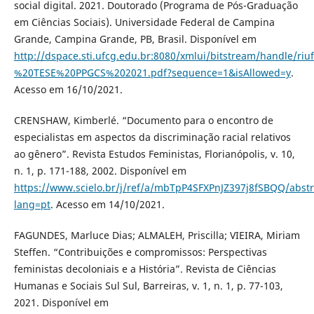
social digital. 2021. Doutorado (Programa de Pós-Graduação
em Ciências Sociais). Universidade Federal de Campina
Grande, Campina Grande, PB, Brasil. Disponível em
http://dspace.sti.ufcg.edu.br:8080/xmlui/bitstream/hand
%20TESE%20PPGCS%202021.pdf?sequence=1&isAllowed=y
.
Acesso em 16/10/2021.
CRENSHAW, Kimberlé. “Documento para o encontro de
especialistas em aspectos da discriminação racial relativos
ao gênero”. Revista Estudos Feministas, Florianópolis, v. 10,
n. 1, p. 171-188, 2002. Disponível em
https://www.scielo.br/j/ref/a/mbTpP4SFXPnJZ397j8fSBQQ/abstr
lang=pt
. Acesso em 14/10/2021.
FAGUNDES, Marluce Dias; ALMALEH, Priscilla; VIEIRA, Miriam
Steffen. “Contribuições e compromissos: Perspectivas
feministas decoloniais e a História”. Revista de Ciências
Humanas e Sociais Sul Sul, Barreiras, v. 1, n. 1, p. 77-103,
2021. Disponível em