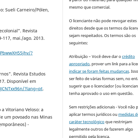
mesmo que comercial.
o: Sueli Carneiro/Pólen,
O licenciante não pode revogar estes
direitos desde que os termos da licen
colonial”. Revista
sejam respeitados. Os termos são os
 89-117, mai./ago. 2013.
seguintes:
YYPbwwXH55jhv/?
Atribuição – Você deve dar o
crédito
apropriado
, prover um link para a lic
indicar se foram feitas mudanças
. Is
nos”. Revista Estudos
ser feito de várias formas sem, no ent
2017. Disponível em
sugerir que o licenciador (ou licencian
HJCNTxx96n/?lang=pt
.
tenha aprovado o uso em questão.
Sem restrições adicionais - Você não 
a Vitoriano Veloso: a
aplicar termos jurídicos ou
medidas d
s de um povoado nas Minas
caráter tecnológico
que restrinjam
temporâneos) -
legalmente outros de fazerem algo
permitido pela licença.