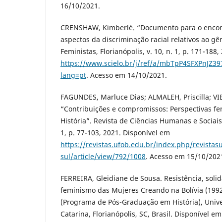
16/10/2021.
CRENSHAW, Kimberlé. “Documento para o encont
aspectos da discriminação racial relativos ao gê
Feministas, Florianópolis, v. 10, n. 1, p. 171-188
https://www.scielo.br/j/ref/a/mbTpP4SFXPnJZ39
lang=pt
. Acesso em 14/10/2021.
FAGUNDES, Marluce Dias; ALMALEH, Priscilla; VIE
“Contribuições e compromissos: Perspectivas fem
História”. Revista de Ciências Humanas e Sociais S
1, p. 77-103, 2021. Disponível em
https://revistas.ufob.edu.br/index.php/revistasu
sul/article/view/792/1008
. Acesso em 15/10/202
FERREIRA, Gleidiane de Sousa. Resistência, solid
feminismo das Mujeres Creando na Bolívia (199
(Programa de Pós-Graduação em História), Univ
Catarina, Florianópolis, SC, Brasil. Disponível em