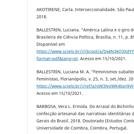
AKOTIRENE, Carla. Interseccionalidade. São Paul
2018.
BALLESTRIN, Luciana. “América Latina e o giro de
Brasileira de Ciência Política, Brasília, n. 11, p.
Disponível em
https://www.scielo.br/j/rbcpol/a/DxkN3kQ3Xd
format=pdf&lang=pt
. Acesso em 15/10/2021.
BALLESTRIN, Luciana M. A. “Feminismos subalter
Feministas, Florianópolis, v. 25, n. 3, set./dez. 
https://www.scielo.br/j/ref/a/gW3NgWK4bpj9V
Acesso em 15/10/2021.
BARBOSA, Vera L. Ermida. Do Arraial do Bichinho 
confecção artesanal das narrativas identitária
Gerais do Brasil. 2018. Doutorado (Estudos Con
Universidade de Coimbra, Coimbra, Portugal.