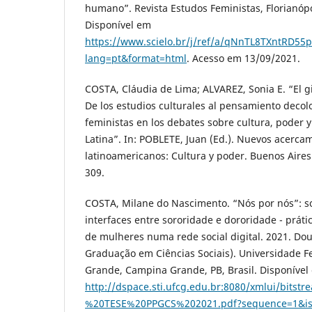
humano”. Revista Estudos Feministas, Florianópoli
Disponível em
https://www.scielo.br/j/ref/a/qNnTL8TXntRD5
lang=pt&format=html
. Acesso em 13/09/2021.
COSTA, Cláudia de Lima; ALVAREZ, Sonia E. “El g
De los estudios culturales al pensamiento decolo
feministas en los debates sobre cultura, poder y
Latina”. In: POBLETE, Juan (Ed.). Nuevos acercam
latinoamericanos: Cultura y poder. Buenos Aires
309.
COSTA, Milane do Nascimento. “Nós por nós”: s
interfaces entre sororidade e dororidade - prát
de mulheres numa rede social digital. 2021. Do
Graduação em Ciências Sociais). Universidade 
Grande, Campina Grande, PB, Brasil. Disponível
http://dspace.sti.ufcg.edu.br:8080/xmlui/b
%20TESE%20PPGCS%202021.pdf?sequence=1&is