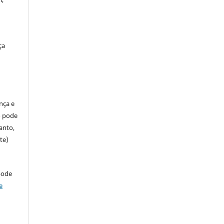
ça
ença e
so pode
anto,
te)
pode
e