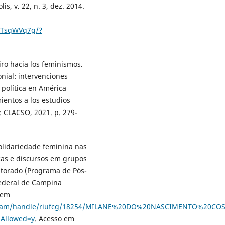
s, v. 22, n. 3, dez. 2014.
5pTsqWVq7g/?
iro hacia los feminismos.
nial: intervenciones
 política en América
ientos a los estudios
: CLACSO, 2021. p. 279-
olidariedade feminina nas
icas e discursos em grupos
utorado (Programa de Pós-
Federal de Campina
 em
itstream/handle/riufcg/18254/MILANE%20DO%20NASCIMENTO%20CO
Allowed=y
. Acesso em