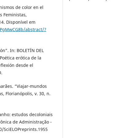
nismos de color en el
s Feministas,
014. Disponível em
7bPgMwCG8b/abstract/?
ión”. In: BOLETÍN DEL
ética erótica de la
flexión desde el
O.
arães. “Viajar-mundos
 Florianópolis, v. 30, n.
ranho: estudos decoloniais
rônica de Administração -
90/SciELOPreprints.1955