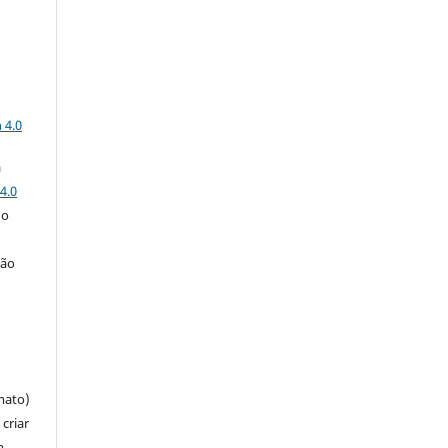
a
 4.0
a
4.0
 o
ção
mato)
criar
m,