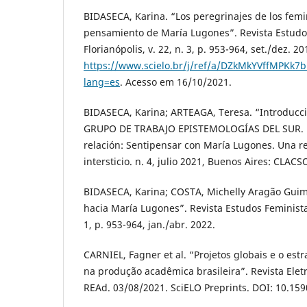
BIDASECA, Karina. “Los peregrinajes de los femi
pensamiento de María Lugones”. Revista Estudo
Florianópolis, v. 22, n. 3, p. 953-964, set./dez. 2
https://www.scielo.br/j/ref/a/DZkMkYVffMPKk
lang=es
. Acesso em 16/10/2021.
BIDASECA, Karina; ARTEAGA, Teresa. “Introducc
GRUPO DE TRABAJO EPISTEMOLOGÍAS DEL SUR. Po
relación: Sentipensar con María Lugones. Una re
intersticio. n. 4, julio 2021, Buenos Aires: CLACS
BIDASECA, Karina; COSTA, Michelly Aragão Guim
hacia María Lugones”. Revista Estudos Feministas,
1, p. 953-964, jan./abr. 2022.
CARNIEL, Fagner et al. “Projetos globais e o est
na produção acadêmica brasileira”. Revista Elet
REAd. 03/08/2021. SciELO Preprints. DOI: 10.15