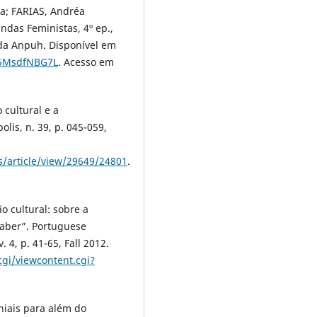
a; FARIAS, Andréa
das Feministas, 4º ep.,
 da Anpuh. Disponível em
ss5MsdfNBG7L
. Acesso em
 cultural e a
lis, n. 39, p. 045-059,
s/article/view/29649/24801
.
o cultural: sobre a
saber”. Portuguese
 4, p. 41-65, Fall 2012.
gi/viewcontent.cgi?
niais para além do