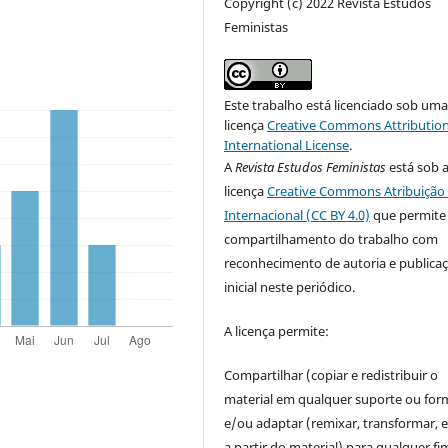
Copyright (c) 2022 Revista Estudos
Feministas
Este trabalho está licenciado sob um
licença
Creative Commons Attribution
International License
.
A
Revista Estudos Feministas
está sob 
licença
Creative Commons Atribuição 
Internacional (CC BY 4.0)
que permite
compartilhamento do trabalho com
reconhecimento de autoria e publica
inicial neste periódico.
A licença permite:
Compartilhar (copiar e redistribuir o
material em qualquer suporte ou for
e/ou adaptar (remixar, transformar, e 
a partir do material) para qualquer fi