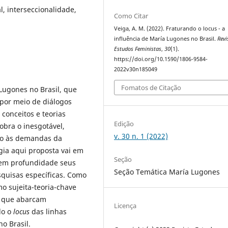
l, interseccionalidade,
Como Citar
Veiga, A. M. (2022). Fraturando o locus - a
influência de María Lugones no Brasil.
Revi
Estudos Feministas
,
30
(1).
https://doi.org/10.1590/1806-9584-
2022v30n185049
Fomatos de Citação
Lugones no Brasil, que
por meio de diálogos
 conceitos e teorias
Edição
bra o inesgotável,
v. 30 n. 1 (2022)
do às demandas da
gia aqui proposta vai em
Seção
 em profundidade seus
Seção Temática María Lugones
squisas específicas. Como
o sujeita-teoria-chave
s que abarcam
Licença
do o
locus
das linhas
o Brasil.