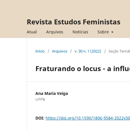
Revista Estudos Feministas
Atual
Arquivos
Notícias
Sobre
Início
/
Arquivos
/
v. 30 n. 1 (2022)
/
Seção Temát
Fraturando o locus - a infl
Ana Maria Veiga
UFPB
DOI:
https://doi.org/10.1590/1806-9584-2022v3