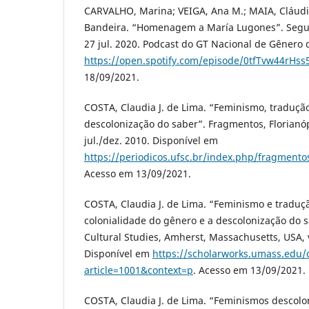
CARVALHO, Marina; VEIGA, Ana M.; MAIA, Cláudi
Bandeira. “Homenagem a María Lugones”. Segun
27 jul. 2020. Podcast do GT Nacional de Gênero
https://open.spotify.com/episode/0tfTvw44rH
18/09/2021.
COSTA, Claudia J. de Lima. “Feminismo, tradução
descolonização do saber”. Fragmentos, Florianópo
jul./dez. 2010. Disponível em
https://periodicos.ufsc.br/index.php/fragmento
Acesso em 13/09/2021.
COSTA, Claudia J. de Lima. “Feminismo e traduçã
colonialidade do gênero e a descolonização do 
Cultural Studies, Amherst, Massachusetts, USA, v.
Disponível em
https://scholarworks.umass.edu/c
article=1001&context=p
. Acesso em 13/09/2021.
COSTA, Claudia J. de Lima. “Feminismos descolo