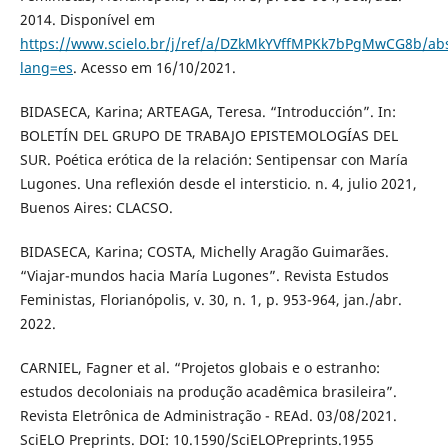
2014. Disponível em
https://www.scielo.br/j/ref/a/DZkMkYVffMPKk7bPgMwCG8b/abs
lang=es
. Acesso em 16/10/2021.
BIDASECA, Karina; ARTEAGA, Teresa. “Introducción”. In:
BOLETÍN DEL GRUPO DE TRABAJO EPISTEMOLOGÍAS DEL
SUR. Poética erótica de la relación: Sentipensar con María
Lugones. Una reflexión desde el intersticio. n. 4, julio 2021,
Buenos Aires: CLACSO.
BIDASECA, Karina; COSTA, Michelly Aragão Guimarães.
“Viajar-mundos hacia María Lugones”. Revista Estudos
Feministas, Florianópolis, v. 30, n. 1, p. 953-964, jan./abr.
2022.
CARNIEL, Fagner et al. “Projetos globais e o estranho:
estudos decoloniais na produção acadêmica brasileira”.
Revista Eletrônica de Administração - REAd. 03/08/2021.
SciELO Preprints. DOI: 10.1590/SciELOPreprints.1955