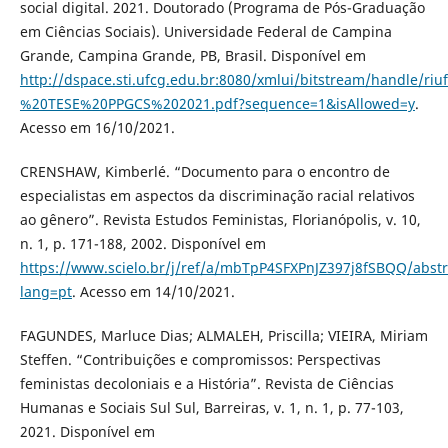
social digital. 2021. Doutorado (Programa de Pós-Graduação
em Ciências Sociais). Universidade Federal de Campina
Grande, Campina Grande, PB, Brasil. Disponível em
http://dspace.sti.ufcg.edu.br:8080/xmlui/bitstream/hand
%20TESE%20PPGCS%202021.pdf?sequence=1&isAllowed=y
.
Acesso em 16/10/2021.
CRENSHAW, Kimberlé. “Documento para o encontro de
especialistas em aspectos da discriminação racial relativos
ao gênero”. Revista Estudos Feministas, Florianópolis, v. 10,
n. 1, p. 171-188, 2002. Disponível em
https://www.scielo.br/j/ref/a/mbTpP4SFXPnJZ397j8fSBQQ/abstr
lang=pt
. Acesso em 14/10/2021.
FAGUNDES, Marluce Dias; ALMALEH, Priscilla; VIEIRA, Miriam
Steffen. “Contribuições e compromissos: Perspectivas
feministas decoloniais e a História”. Revista de Ciências
Humanas e Sociais Sul Sul, Barreiras, v. 1, n. 1, p. 77-103,
2021. Disponível em