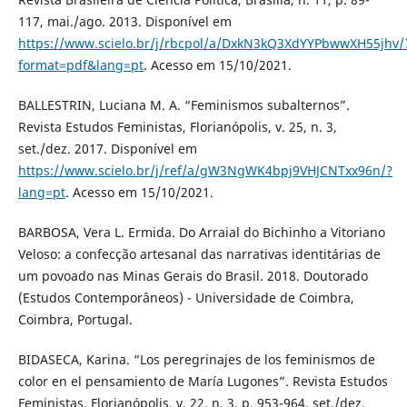
117, mai./ago. 2013. Disponível em
https://www.scielo.br/j/rbcpol/a/DxkN3kQ3XdYYPbwwXH55jhv/
format=pdf&lang=pt
. Acesso em 15/10/2021.
BALLESTRIN, Luciana M. A. “Feminismos subalternos”.
Revista Estudos Feministas, Florianópolis, v. 25, n. 3,
set./dez. 2017. Disponível em
https://www.scielo.br/j/ref/a/gW3NgWK4bpj9VHJCNTxx96n/?
lang=pt
. Acesso em 15/10/2021.
BARBOSA, Vera L. Ermida. Do Arraial do Bichinho a Vitoriano
Veloso: a confecção artesanal das narrativas identitárias de
um povoado nas Minas Gerais do Brasil. 2018. Doutorado
(Estudos Contemporâneos) - Universidade de Coimbra,
Coimbra, Portugal.
BIDASECA, Karina. “Los peregrinajes de los feminismos de
color en el pensamiento de María Lugones”. Revista Estudos
Feministas, Florianópolis, v. 22, n. 3, p. 953-964, set./dez.