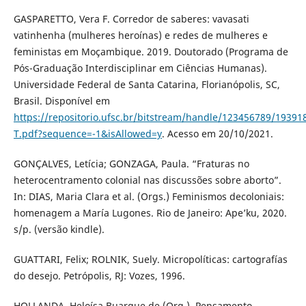
GASPARETTO, Vera F. Corredor de saberes: vavasati
vatinhenha (mulheres heroínas) e redes de mulheres e
feministas em Moçambique. 2019. Doutorado (Programa de
Pós-Graduação Interdisciplinar em Ciências Humanas).
Universidade Federal de Santa Catarina, Florianópolis, SC,
Brasil. Disponível em
https://repositorio.ufsc.br/bitstream/handle/123456789/19391
T.pdf?sequence=-1&isAllowed=y
. Acesso em 20/10/2021.
GONÇALVES, Letícia; GONZAGA, Paula. “Fraturas no
heterocentramento colonial nas discussões sobre aborto”.
In: DIAS, Maria Clara et al. (Orgs.) Feminismos decoloniais:
homenagem a María Lugones. Rio de Janeiro: Ape’ku, 2020.
s/p. (versão kindle).
GUATTARI, Felix; ROLNIK, Suely. Micropolíticas: cartografías
do desejo. Petrópolis, RJ: Vozes, 1996.
HOLLANDA, Heloísa Buarque de (Org.). Pensamento