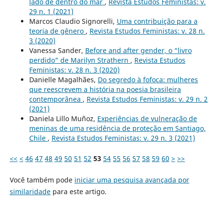
lado de dentro do mar
,
Revista Estudos Feministas: v.
29 n. 1 (2021)
Marcos Claudio Signorelli,
Uma contribuição para a
teoria de gênero
,
Revista Estudos Feministas: v. 28 n.
3 (2020)
Vanessa Sander,
Before and after gender, o “livro
perdido” de Marilyn Strathern
,
Revista Estudos
Feministas: v. 28 n. 3 (2020)
Danielle Magalhães,
Do segredo à fofoca: mulheres
que reescrevem a história na poesia brasileira
contemporânea
,
Revista Estudos Feministas: v. 29 n. 2
(2021)
Daniela Lillo Muñoz,
Experiências de vulneração de
meninas de uma residência de proteção em Santiago,
Chile
,
Revista Estudos Feministas: v. 29 n. 3 (2021)
<<
<
46
47
48
49
50
51
52
53
54
55
56
57
58
59
60
>
>>
Você também pode
iniciar uma pesquisa avançada por
similaridade
para este artigo.