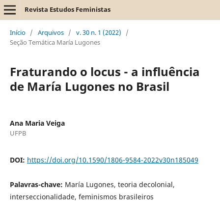
Revista Estudos Feministas
Início
/
Arquivos
/
v. 30 n. 1 (2022)
/
Seção Temática María Lugones
Fraturando o locus - a influência
de María Lugones no Brasil
Ana Maria Veiga
UFPB
DOI:
https://doi.org/10.1590/1806-9584-2022v30n185049
Palavras-chave:
María Lugones, teoria decolonial,
interseccionalidade, feminismos brasileiros