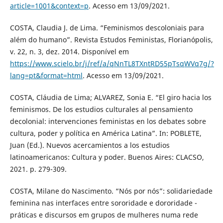
article=1001&context=p
. Acesso em 13/09/2021.
COSTA, Claudia J. de Lima. “Feminismos descoloniais para
além do humano”. Revista Estudos Feministas, Florianópolis,
v. 22, n. 3, dez. 2014. Disponível em
https://www.scielo.br/j/ref/a/qNnTL8TXntRD55pTsqWVq7g/?
lang=pt&format=html
. Acesso em 13/09/2021.
COSTA, Cláudia de Lima; ALVAREZ, Sonia E. “El giro hacia los
feminismos. De los estudios culturales al pensamiento
decolonial: intervenciones feministas en los debates sobre
cultura, poder y política en América Latina”. In: POBLETE,
Juan (Ed.). Nuevos acercamientos a los estudios
latinoamericanos: Cultura y poder. Buenos Aires: CLACSO,
2021. p. 279-309.
COSTA, Milane do Nascimento. “Nós por nós”: solidariedade
feminina nas interfaces entre sororidade e dororidade -
práticas e discursos em grupos de mulheres numa rede