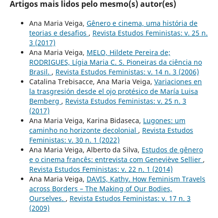
Artigos mais lidos pelo mesmo(s) autor(es)
Ana Maria Veiga,
Gênero e cinema, uma história de
teorias e desafios
,
Revista Estudos Feministas: v. 25 n.
3 (2017)
Ana Maria Veiga,
MELO, Hildete Pereira de;
RODRIGUES, Lígia Maria C. S. Pioneiras da ciência no
Brasil.
,
Revista Estudos Feministas: v. 14 n. 3 (2006)
Catalina Trebisacce, Ana Maria Veiga,
Variaciones en
la trasgresión desde el ojo protésico de María Luisa
Bemberg
,
Revista Estudos Feministas: v. 25 n. 3
(2017)
Ana Maria Veiga, Karina Bidaseca,
Lugones: um
caminho no horizonte decolonial
,
Revista Estudos
Feministas: v. 30 n. 1 (2022)
Ana Maria Veiga, Alberto da Silva,
Estudos de gênero
e o cinema francês: entrevista com Geneviève Sellier
,
Revista Estudos Feministas: v. 22 n. 1 (2014)
Ana Maria Veiga,
DAVIS, Kathy. How Feminism Travels
across Borders – The Making of Our Bodies,
Ourselves.
,
Revista Estudos Feministas: v. 17 n. 3
(2009)