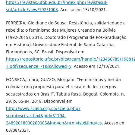
https://revistas.ufob.edu.br/index.php/revistasul-
sul/article/view/792/1008
. Acesso em 15/10/2021.
FERREIRA, Gleidiane de Sousa. Resistência, solidariedade e
rebeldia: o feminismo das Mujeres Creando na Bolívia
(1992-2015). 2018. Doutorado (Programa de Pós-Graduação
em História), Universidade Federal de Santa Catarina,
Florianópolis, SC, Brasil. Disponível em
https://repositorio.ufsc.br/bitstream/handle/123456789/1988
T.pdf?sequence=-1&isAllowed=y
. Acesso em 12/10/2021.
FONSECA, Inara; GUZZO, Morgani. “Feminismos y herida
colonial: una propuesta para el rescate de los cuerpos
secuestrados en Brasil”. Tabula Rasa, Bogotá, Colombia, n.
29, p. 65-84, 2018. Disponível em
http://www.scielo.org.co/scielo.php?
script=sci_arttext&pid=S1794-
24892018000200065&lng=en&nrm=iso&tlng=es
. Acesso em
08/08/2021.