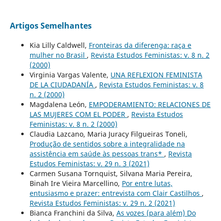
Artigos Semelhantes
Kia Lilly Caldwell,
Fronteiras da diferenga: raça e
mulher no Brasil
,
Revista Estudos Feministas: v. 8 n. 2
(2000)
Virginia Vargas Valente,
UNA REFLEXION FEMINISTA
DE LA CIUDADANÍA
,
Revista Estudos Feministas: v. 8
n. 2 (2000)
Magdalena León,
EMPODERAMIENTO: RELACIONES DE
LAS MUJERES COM EL PODER
,
Revista Estudos
Feministas: v. 8 n. 2 (2000)
Claudia Lazcano, Maria Juracy Filgueiras Toneli,
Produção de sentidos sobre a integralidade na
assistência em saúde às pessoas trans*
,
Revista
Estudos Feministas: v. 29 n. 3 (2021)
Carmen Susana Tornquist, Silvana Maria Pereira,
Binah Ire Vieira Marcellino,
Por entre lutas,
entusiasmo e prazer: entrevista com Clair Castilhos
,
Revista Estudos Feministas: v. 29 n. 2 (2021)
Bianca Franchini da Silva,
As vozes (para além) Do