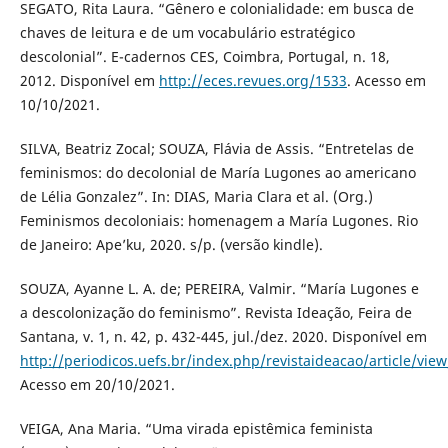
SEGATO, Rita Laura. “Gênero e colonialidade: em busca de
chaves de leitura e de um vocabulário estratégico
descolonial”. E-cadernos CES, Coimbra, Portugal, n. 18,
2012. Disponível em
http://eces.revues.org/1533
. Acesso em
10/10/2021.
SILVA, Beatriz Zocal; SOUZA, Flávia de Assis. “Entretelas de
feminismos: do decolonial de María Lugones ao americano
de Lélia Gonzalez”. In: DIAS, Maria Clara et al. (Org.)
Feminismos decoloniais: homenagem a María Lugones. Rio
de Janeiro: Ape’ku, 2020. s/p. (versão kindle).
SOUZA, Ayanne L. A. de; PEREIRA, Valmir. “María Lugones e
a descolonização do feminismo”. Revista Ideação, Feira de
Santana, v. 1, n. 42, p. 432-445, jul./dez. 2020. Disponível em
http://periodicos.uefs.br/index.php/revistaideacao/article/vie
Acesso em 20/10/2021.
VEIGA, Ana Maria. “Uma virada epistêmica feminista