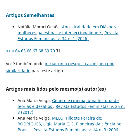
Artigos Semelhantes
Natália Morari Ochôa,
Ancestralidade em Diáspora:
mulheres palestinas e interseccionalidade
,
Revista
Estudos Feministas: v. 34 n. 1 (2026)
<<
<
64
65
66
67
68
69
70
71
Você também pode
iniciar uma pesquisa avançada por
similaridade
para este artigo.
Artigos mais lidos pelo mesmo(s) autor(es)
Ana Maria Veiga,
Gênero e cinema, uma história de
teorias e desafios
,
Revista Estudos Feministas: v. 25 n.
3 (2017)
Ana Maria Veiga,
MELO, Hildete Pereira de;
RODRIGUES, Lígia Maria C. S. Pioneiras da ciência no
Brasil.
,
Revista Estudos Feministas: v. 14 n. 3 (2006)