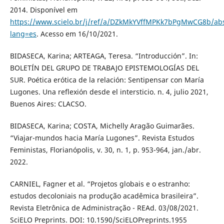
2014. Disponível em
https://www.scielo.br/j/ref/a/DZkMkYVffMPKk7bPgMwCG8b/abs
lang=es
. Acesso em 16/10/2021.
BIDASECA, Karina; ARTEAGA, Teresa. “Introducción”. In:
BOLETÍN DEL GRUPO DE TRABAJO EPISTEMOLOGÍAS DEL
SUR. Poética erótica de la relación: Sentipensar con María
Lugones. Una reflexión desde el intersticio. n. 4, julio 2021,
Buenos Aires: CLACSO.
BIDASECA, Karina; COSTA, Michelly Aragão Guimarães.
“Viajar-mundos hacia María Lugones”. Revista Estudos
Feministas, Florianópolis, v. 30, n. 1, p. 953-964, jan./abr.
2022.
CARNIEL, Fagner et al. “Projetos globais e o estranho:
estudos decoloniais na produção acadêmica brasileira”.
Revista Eletrônica de Administração - REAd. 03/08/2021.
SciELO Preprints. DOI: 10.1590/SciELOPreprints.1955