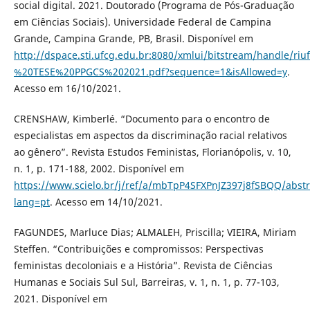
social digital. 2021. Doutorado (Programa de Pós-Graduação
em Ciências Sociais). Universidade Federal de Campina
Grande, Campina Grande, PB, Brasil. Disponível em
http://dspace.sti.ufcg.edu.br:8080/xmlui/bitstream/hand
%20TESE%20PPGCS%202021.pdf?sequence=1&isAllowed=y
.
Acesso em 16/10/2021.
CRENSHAW, Kimberlé. “Documento para o encontro de
especialistas em aspectos da discriminação racial relativos
ao gênero”. Revista Estudos Feministas, Florianópolis, v. 10,
n. 1, p. 171-188, 2002. Disponível em
https://www.scielo.br/j/ref/a/mbTpP4SFXPnJZ397j8fSBQQ/abstr
lang=pt
. Acesso em 14/10/2021.
FAGUNDES, Marluce Dias; ALMALEH, Priscilla; VIEIRA, Miriam
Steffen. “Contribuições e compromissos: Perspectivas
feministas decoloniais e a História”. Revista de Ciências
Humanas e Sociais Sul Sul, Barreiras, v. 1, n. 1, p. 77-103,
2021. Disponível em