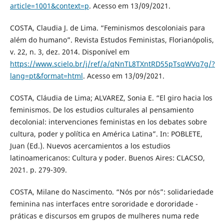
article=1001&context=p
. Acesso em 13/09/2021.
COSTA, Claudia J. de Lima. “Feminismos descoloniais para
além do humano”. Revista Estudos Feministas, Florianópolis,
v. 22, n. 3, dez. 2014. Disponível em
https://www.scielo.br/j/ref/a/qNnTL8TXntRD55pTsqWVq7g/?
lang=pt&format=html
. Acesso em 13/09/2021.
COSTA, Cláudia de Lima; ALVAREZ, Sonia E. “El giro hacia los
feminismos. De los estudios culturales al pensamiento
decolonial: intervenciones feministas en los debates sobre
cultura, poder y política en América Latina”. In: POBLETE,
Juan (Ed.). Nuevos acercamientos a los estudios
latinoamericanos: Cultura y poder. Buenos Aires: CLACSO,
2021. p. 279-309.
COSTA, Milane do Nascimento. “Nós por nós”: solidariedade
feminina nas interfaces entre sororidade e dororidade -
práticas e discursos em grupos de mulheres numa rede