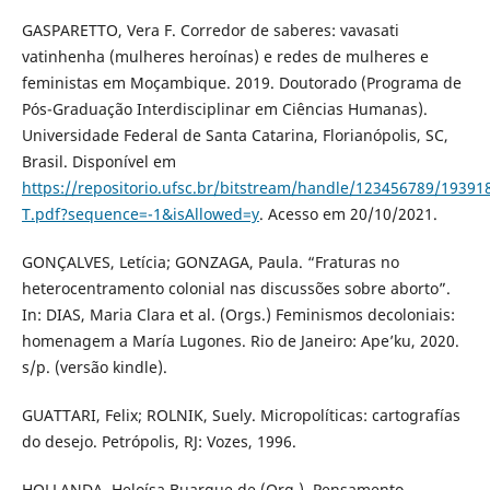
GASPARETTO, Vera F. Corredor de saberes: vavasati
vatinhenha (mulheres heroínas) e redes de mulheres e
feministas em Moçambique. 2019. Doutorado (Programa de
Pós-Graduação Interdisciplinar em Ciências Humanas).
Universidade Federal de Santa Catarina, Florianópolis, SC,
Brasil. Disponível em
https://repositorio.ufsc.br/bitstream/handle/123456789/19391
T.pdf?sequence=-1&isAllowed=y
. Acesso em 20/10/2021.
GONÇALVES, Letícia; GONZAGA, Paula. “Fraturas no
heterocentramento colonial nas discussões sobre aborto”.
In: DIAS, Maria Clara et al. (Orgs.) Feminismos decoloniais:
homenagem a María Lugones. Rio de Janeiro: Ape’ku, 2020.
s/p. (versão kindle).
GUATTARI, Felix; ROLNIK, Suely. Micropolíticas: cartografías
do desejo. Petrópolis, RJ: Vozes, 1996.
HOLLANDA, Heloísa Buarque de (Org.). Pensamento