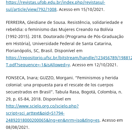
https://revistas.ufob.edu.br/index.php/revistasul-
sul/article/view/792/1008
. Acesso em 15/10/2021.
FERREIRA, Gleidiane de Sousa. Resistência, solidariedade e
rebeldia: o feminismo das Mujeres Creando na Bolívia
(1992-2015). 2018. Doutorado (Programa de Pós-Graduação
em História), Universidade Federal de Santa Catarina,
Florianópolis, SC, Brasil. Disponível em
https://repositorio.ufsc.br/bitstream/handle/123456789/1988
T.pdf?sequence=-1&isAllowed=y
. Acesso em 12/10/2021.
FONSECA, Inara; GUZZO, Morgani. “Feminismos y herida
colonial: una propuesta para el rescate de los cuerpos
secuestrados en Brasil”. Tabula Rasa, Bogotá, Colombia, n.
29, p. 65-84, 2018. Disponível em
http://www.scielo.org.co/scielo.php?
script=sci_arttext&pid=S1794-
24892018000200065&lng=en&nrm=iso&tlng=es
. Acesso em
08/08/2021.