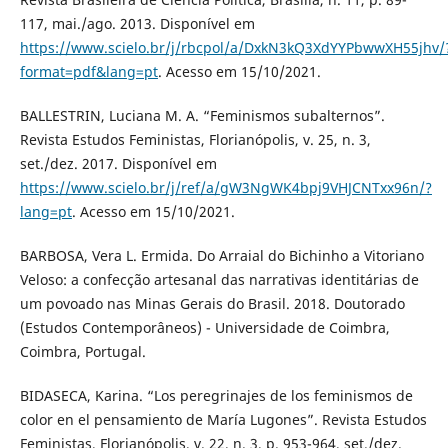
117, mai./ago. 2013. Disponível em
https://www.scielo.br/j/rbcpol/a/DxkN3kQ3XdYYPbwwXH55jhv/
format=pdf&lang=pt
. Acesso em 15/10/2021.
BALLESTRIN, Luciana M. A. “Feminismos subalternos”.
Revista Estudos Feministas, Florianópolis, v. 25, n. 3,
set./dez. 2017. Disponível em
https://www.scielo.br/j/ref/a/gW3NgWK4bpj9VHJCNTxx96n/?
lang=pt
. Acesso em 15/10/2021.
BARBOSA, Vera L. Ermida. Do Arraial do Bichinho a Vitoriano
Veloso: a confecção artesanal das narrativas identitárias de
um povoado nas Minas Gerais do Brasil. 2018. Doutorado
(Estudos Contemporâneos) - Universidade de Coimbra,
Coimbra, Portugal.
BIDASECA, Karina. “Los peregrinajes de los feminismos de
color en el pensamiento de María Lugones”. Revista Estudos
Feministas, Florianópolis, v. 22, n. 3, p. 953-964, set./dez.