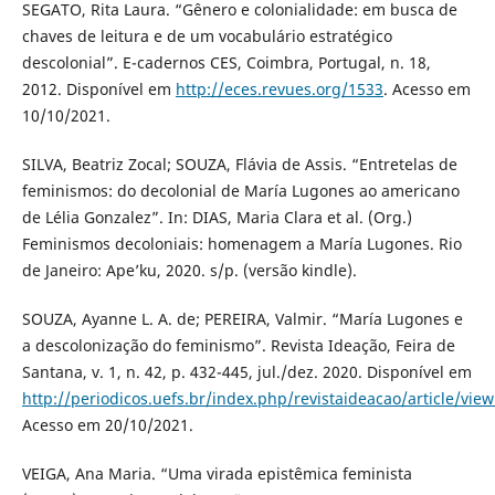
SEGATO, Rita Laura. “Gênero e colonialidade: em busca de
chaves de leitura e de um vocabulário estratégico
descolonial”. E-cadernos CES, Coimbra, Portugal, n. 18,
2012. Disponível em
http://eces.revues.org/1533
. Acesso em
10/10/2021.
SILVA, Beatriz Zocal; SOUZA, Flávia de Assis. “Entretelas de
feminismos: do decolonial de María Lugones ao americano
de Lélia Gonzalez”. In: DIAS, Maria Clara et al. (Org.)
Feminismos decoloniais: homenagem a María Lugones. Rio
de Janeiro: Ape’ku, 2020. s/p. (versão kindle).
SOUZA, Ayanne L. A. de; PEREIRA, Valmir. “María Lugones e
a descolonização do feminismo”. Revista Ideação, Feira de
Santana, v. 1, n. 42, p. 432-445, jul./dez. 2020. Disponível em
http://periodicos.uefs.br/index.php/revistaideacao/article/vie
Acesso em 20/10/2021.
VEIGA, Ana Maria. “Uma virada epistêmica feminista