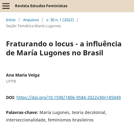
Revista Estudos Feministas
Início
/
Arquivos
/
v. 30 n. 1 (2022)
/
Seção Temática María Lugones
Fraturando o locus - a influência
de María Lugones no Brasil
Ana Maria Veiga
UFPB
DOI:
https://doi.org/10.1590/1806-9584-2022v30n185049
Palavras-chave:
María Lugones, teoria decolonial,
interseccionalidade, feminismos brasileiros