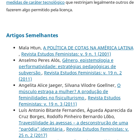
medidas de caráter tecnológico
que restrinjam legalmente outros de
fazerem algo permitido pela licença.
Artigos Semelhantes
Mala Htun,
A POLÍTICA DE COTAS NA AMÉRICA LATINA
,
Revista Estudos Feministas: v. 9 n. 1 (2001)
Anselmo Peres Alós,
Gênero, epistemologia e
performatividade: estratégias pedagógicas de
subversão
,
Revista Estudos Feministas: v. 19 n. 2
(2011)
Angelita Alice Jaeger, Silvana Vilodre Goellner,
O
músculo estraga a mulher? A produção de
feminilidades no fisiculturismo
,
Revista Estudos
Feministas: v. 19 n. 3 (2011)
Luís Antonio Bitante Fernandes, Águeda Aparecida da
Cruz Borges, Rodolfo Pinheiro Bernardo Lôbo,
Travestilidade às avessas – a desconstrução de uma
“paródia” identitária
,
Revista Estudos Feministas: v.
25 n. 2 (2017)