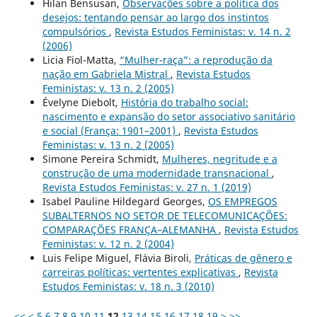
Hilan Bensusan,
Observações sobre a política dos
desejos: tentando pensar ao largo dos instintos
compulsórios
,
Revista Estudos Feministas: v. 14 n. 2
(2006)
Licia Fiol-Matta,
“Mulher-raça”: a reprodução da
nação em Gabriela Mistral
,
Revista Estudos
Feministas: v. 13 n. 2 (2005)
Évelyne Diebolt,
História do trabalho social:
nascimento e expansão do setor associativo sanitário
e social (França: 1901–2001)
,
Revista Estudos
Feministas: v. 13 n. 2 (2005)
Simone Pereira Schmidt,
Mulheres, negritude e a
construção de uma modernidade transnacional
,
Revista Estudos Feministas: v. 27 n. 1 (2019)
Isabel Pauline Hildegard Georges,
OS EMPREGOS
SUBALTERNOS NO SETOR DE TELECOMUNICAÇÕES:
COMPARAÇÕES FRANÇA–ALEMANHA
,
Revista Estudos
Feministas: v. 12 n. 2 (2004)
Luis Felipe Miguel, Flávia Biroli,
Práticas de gênero e
carreiras políticas: vertentes explicativas
,
Revista
Estudos Feministas: v. 18 n. 3 (2010)
<<
<
5
6
7
8
9
10
11
12
13
14
15
16
17
18
19
>
>>