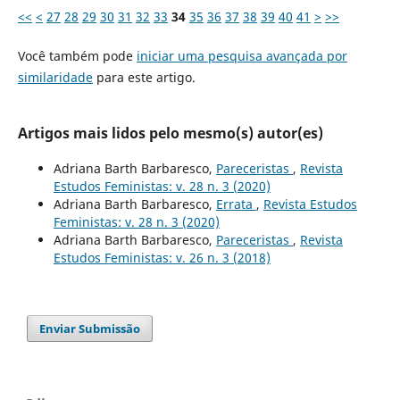
<<
<
27
28
29
30
31
32
33
34
35
36
37
38
39
40
41
>
>>
Você também pode
iniciar uma pesquisa avançada por
similaridade
para este artigo.
Artigos mais lidos pelo mesmo(s) autor(es)
Adriana Barth Barbaresco,
Pareceristas
,
Revista
Estudos Feministas: v. 28 n. 3 (2020)
Adriana Barth Barbaresco,
Errata
,
Revista Estudos
Feministas: v. 28 n. 3 (2020)
Adriana Barth Barbaresco,
Pareceristas
,
Revista
Estudos Feministas: v. 26 n. 3 (2018)
Enviar Submissão