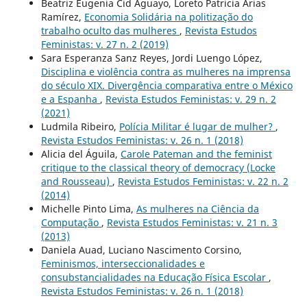
Beatriz Eugenia Cid Aguayo, Loreto Patricia Arias
Ramírez,
Economia Solidária na politização do
trabalho oculto das mulheres
,
Revista Estudos
Feministas: v. 27 n. 2 (2019)
Sara Esperanza Sanz Reyes, Jordi Luengo López,
Disciplina e violência contra as mulheres na imprensa
do século XIX. Divergência comparativa entre o México
e a Espanha
,
Revista Estudos Feministas: v. 29 n. 2
(2021)
Ludmila Ribeiro,
Polícia Militar é lugar de mulher?
,
Revista Estudos Feministas: v. 26 n. 1 (2018)
Alicia del Águila,
Carole Pateman and the feminist
critique to the classical theory of democracy (Locke
and Rousseau)
,
Revista Estudos Feministas: v. 22 n. 2
(2014)
Michelle Pinto Lima,
As mulheres na Ciência da
Computação
,
Revista Estudos Feministas: v. 21 n. 3
(2013)
Daniela Auad, Luciano Nascimento Corsino,
Feminismos, interseccionalidades e
consubstancialidades na Educação Física Escolar
,
Revista Estudos Feministas: v. 26 n. 1 (2018)