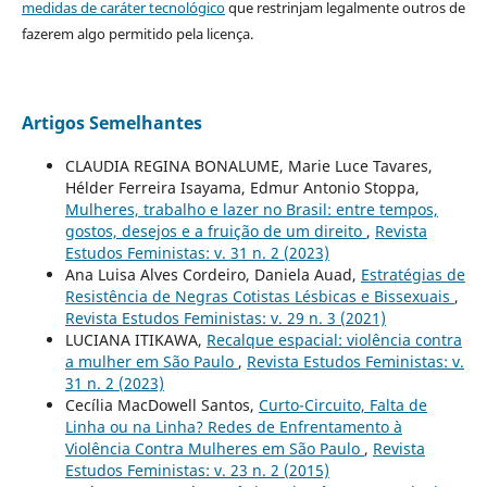
medidas de caráter tecnológico
que restrinjam legalmente outros de
fazerem algo permitido pela licença.
Artigos Semelhantes
CLAUDIA REGINA BONALUME, Marie Luce Tavares,
Hélder Ferreira Isayama, Edmur Antonio Stoppa,
Mulheres, trabalho e lazer no Brasil: entre tempos,
gostos, desejos e a fruição de um direito
,
Revista
Estudos Feministas: v. 31 n. 2 (2023)
Ana Luisa Alves Cordeiro, Daniela Auad,
Estratégias de
Resistência de Negras Cotistas Lésbicas e Bissexuais
,
Revista Estudos Feministas: v. 29 n. 3 (2021)
LUCIANA ITIKAWA,
Recalque espacial: violência contra
a mulher em São Paulo
,
Revista Estudos Feministas: v.
31 n. 2 (2023)
Cecília MacDowell Santos,
Curto-Circuito, Falta de
Linha ou na Linha? Redes de Enfrentamento à
Violência Contra Mulheres em São Paulo
,
Revista
Estudos Feministas: v. 23 n. 2 (2015)