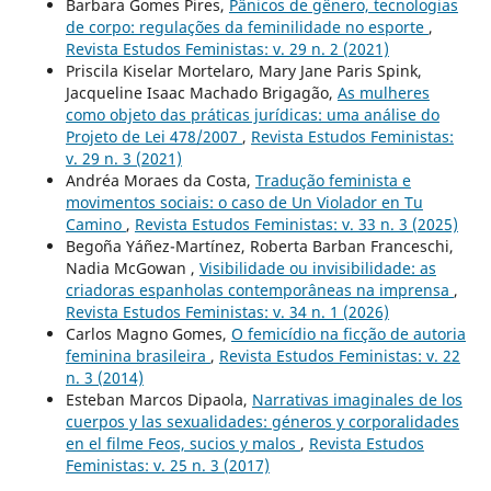
Barbara Gomes Pires,
Pânicos de gênero, tecnologias
de corpo: regulações da feminilidade no esporte
,
Revista Estudos Feministas: v. 29 n. 2 (2021)
Priscila Kiselar Mortelaro, Mary Jane Paris Spink,
Jacqueline Isaac Machado Brigagão,
As mulheres
como objeto das práticas jurídicas: uma análise do
Projeto de Lei 478/2007
,
Revista Estudos Feministas:
v. 29 n. 3 (2021)
Andréa Moraes da Costa,
Tradução feminista e
movimentos sociais: o caso de Un Violador en Tu
Camino
,
Revista Estudos Feministas: v. 33 n. 3 (2025)
Begoña Yáñez-Martínez, Roberta Barban Franceschi,
Nadia McGowan ,
Visibilidade ou invisibilidade: as
criadoras espanholas contemporâneas na imprensa
,
Revista Estudos Feministas: v. 34 n. 1 (2026)
Carlos Magno Gomes,
O femicídio na ficção de autoria
feminina brasileira
,
Revista Estudos Feministas: v. 22
n. 3 (2014)
Esteban Marcos Dipaola,
Narrativas imaginales de los
cuerpos y las sexualidades: géneros y corporalidades
en el filme Feos, sucios y malos
,
Revista Estudos
Feministas: v. 25 n. 3 (2017)