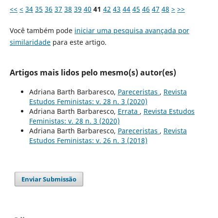
<<
<
34
35
36
37
38
39
40
41
42
43
44
45
46
47
48
>
>>
Você também pode
iniciar uma pesquisa avançada por
similaridade
para este artigo.
Artigos mais lidos pelo mesmo(s) autor(es)
Adriana Barth Barbaresco,
Pareceristas
,
Revista
Estudos Feministas: v. 28 n. 3 (2020)
Adriana Barth Barbaresco,
Errata
,
Revista Estudos
Feministas: v. 28 n. 3 (2020)
Adriana Barth Barbaresco,
Pareceristas
,
Revista
Estudos Feministas: v. 26 n. 3 (2018)
Enviar Submissão