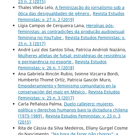
23 n. 2 (2015)
Thales Vilela Lelo,
A feminização do jornalismo sob a
ótica das desigualdades de gênero
,
Revista Estudos
Feministas: v. 27 n. 2 (2019)
Lígia Campos de Cerqueira Lana,
Heroínas pós-
feministas: as contradições da produção audiovisual
feminina no YouTube
,
Revista Estudos Feministas: v.
25 n. 3 (2017)
André Luiz dos Santos Silva, Patrícia Andrioli Nazário,
Mulheres atletas de futsal: estratégias de resistência
e permanência no esporte
,
Revista Estudos
Feministas: v. 26 n. 1 (2018)
Ana Gabriela Rincón Rubio, Ivonne Vizcarra Bordi,
Humberto Thomé Ortíz, Patricia Gascón Muro,
Empoderamiento y feminismo comunitario en la
conservación del maíz en México
,
Revista Estudos
Feministas: v. 25 n. 3 (2017)
Carla Peñaloza Palma,
Duelo callejero: mujeres,
política y derechos humanos bajo la dictadura chilena
(1973-1989)
,
Revista Estudos Feministas: v. 23 n. 3
(2015)
Rita de Cássia da Silva Medeiros, Ellany Gurgel Cosme
do Nascimento,
“Na hora de fazer não chorou”: a