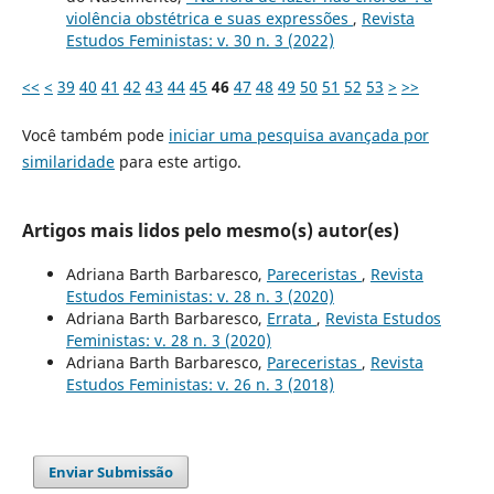
violência obstétrica e suas expressões
,
Revista
Estudos Feministas: v. 30 n. 3 (2022)
<<
<
39
40
41
42
43
44
45
46
47
48
49
50
51
52
53
>
>>
Você também pode
iniciar uma pesquisa avançada por
similaridade
para este artigo.
Artigos mais lidos pelo mesmo(s) autor(es)
Adriana Barth Barbaresco,
Pareceristas
,
Revista
Estudos Feministas: v. 28 n. 3 (2020)
Adriana Barth Barbaresco,
Errata
,
Revista Estudos
Feministas: v. 28 n. 3 (2020)
Adriana Barth Barbaresco,
Pareceristas
,
Revista
Estudos Feministas: v. 26 n. 3 (2018)
Enviar Submissão