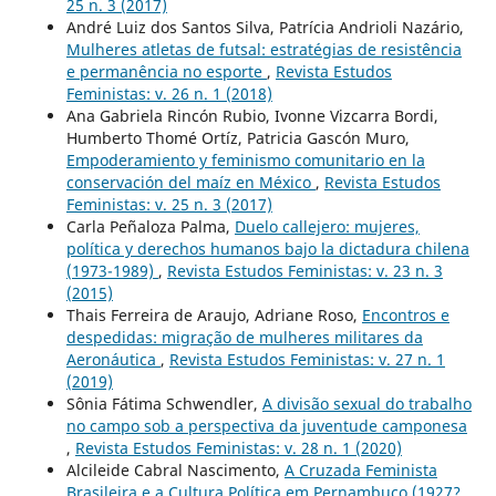
25 n. 3 (2017)
André Luiz dos Santos Silva, Patrícia Andrioli Nazário,
Mulheres atletas de futsal: estratégias de resistência
e permanência no esporte
,
Revista Estudos
Feministas: v. 26 n. 1 (2018)
Ana Gabriela Rincón Rubio, Ivonne Vizcarra Bordi,
Humberto Thomé Ortíz, Patricia Gascón Muro,
Empoderamiento y feminismo comunitario en la
conservación del maíz en México
,
Revista Estudos
Feministas: v. 25 n. 3 (2017)
Carla Peñaloza Palma,
Duelo callejero: mujeres,
política y derechos humanos bajo la dictadura chilena
(1973-1989)
,
Revista Estudos Feministas: v. 23 n. 3
(2015)
Thais Ferreira de Araujo, Adriane Roso,
Encontros e
despedidas: migração de mulheres militares da
Aeronáutica
,
Revista Estudos Feministas: v. 27 n. 1
(2019)
Sônia Fátima Schwendler,
A divisão sexual do trabalho
no campo sob a perspectiva da juventude camponesa
,
Revista Estudos Feministas: v. 28 n. 1 (2020)
Alcileide Cabral Nascimento,
A Cruzada Feminista
Brasileira e a Cultura Política em Pernambuco (1927?