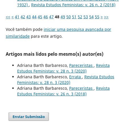
1932)
,
Revista Estudos Feministas: v. 26 n. 2 (2018)
<<
<
41
42
43
44
45
46
47
48
49
50
51
52
53
54
55
>
>>
Você também pode
iniciar uma pesquisa avançada por
similaridade
para este artigo.
Artigos mais lidos pelo mesmo(s) autor(es)
Adriana Barth Barbaresco,
Pareceristas
,
Revista
Estudos Feministas: v. 28 n. 3 (2020)
Adriana Barth Barbaresco,
Errata
,
Revista Estudos
Feministas: v. 28 n. 3 (2020)
Adriana Barth Barbaresco,
Pareceristas
,
Revista
Estudos Feministas: v. 26 n. 3 (2018)
Enviar Submissão