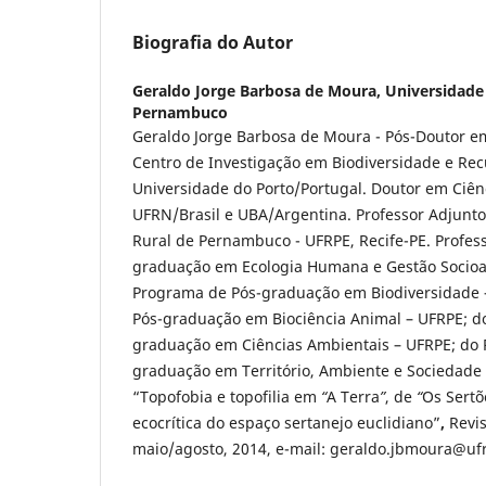
Biografia do Autor
Geraldo Jorge Barbosa de Moura,
Universidade 
Pernambuco
Geraldo Jorge Barbosa de Moura - Pós-Doutor 
Centro de Investigação em Biodiversidade e Rec
Universidade do Porto/Portugal. Doutor em Ciênc
UFRN/Brasil e UBA/Argentina. Professor Adjunto
Rural de Pernambuco - UFRPE, Recife-PE. Profes
graduação em Ecologia Humana e Gestão Socioa
Programa de Pós-graduação em Biodiversidade 
Pós-graduação em Biociência Animal – UFRPE; d
graduação em Ciências Ambientais – UFRPE; do
graduação em Território, Ambiente e Sociedade 
“Topofobia e topofilia em
“
A Terra
”
, de
“
Os Sertõ
ecocrítica do espaço sertanejo euclidiano”
,
Revi
maio/agosto, 2014, e-mail: geraldo.jbmoura@ufr