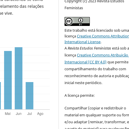
Copyright (c) 2023 Revista Estudos
velamento das relações
Feministas
e vive.
Este trabalho está licenciado sob um
licença
Creative Commons Attribution
International License
.
A
Revista Estudos Feministas
está sob 
licença
Creative Commons Atribuição 
Internacional (CC BY 4.0)
que permite
compartilhamento do trabalho com
reconhecimento de autoria e publica
inicial neste periódico.
A licença permite:
Compartilhar (copiar e redistribuir o
material em qualquer suporte ou for
e/ou adaptar (remixar, transformar, e 
a partir do material) para qualquer fi