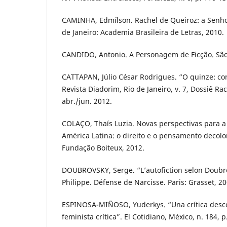
CAMINHA, Edmílson. Rachel de Queiroz: a Senho
de Janeiro: Academia Brasileira de Letras, 2010.
CANDIDO, Antonio. A Personagem de Ficção. São 
CATTAPAN, Júlio César Rodrigues. “O quinze: con
Revista Diadorim, Rio de Janeiro, v. 7, Dossiê Ra
abr./jun. 2012.
COLAÇO, Thaís Luzia. Novas perspectivas para a 
América Latina: o direito e o pensamento decolon
Fundação Boiteux, 2012.
DOUBROVSKY, Serge. “L’autofiction selon Doubro
Philippe. Défense de Narcisse. Paris: Grasset, 20
ESPINOSA-MIÑOSO, Yuderkys. “Una crítica descol
feminista crítica”. El Cotidiano, México, n. 184, 