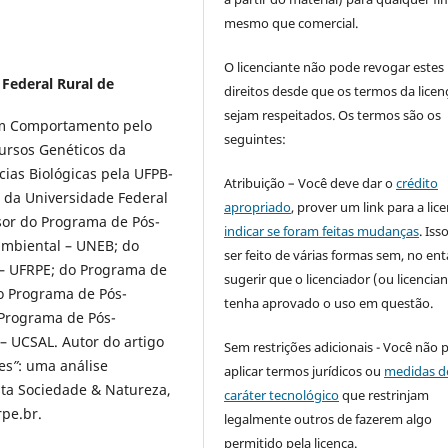
mesmo que comercial.
O licenciante não pode revogar estes
Federal Rural de
direitos desde que os termos da licen
sejam respeitados. Os termos são os
em Comportamento pelo
seguintes:
ursos Genéticos da
ias Biológicas pela UFPB-
Atribuição – Você deve dar o
crédito
 da Universidade Federal
apropriado
, prover um link para a lic
sor do Programa de Pós-
indicar se foram feitas mudanças
. Is
mbiental – UNEB; do
ser feito de várias formas sem, no ent
– UFRPE; do Programa de
sugerir que o licenciador (ou licencian
o Programa de Pós-
tenha aprovado o uso em questão.
 Programa de Pós-
– UCSAL. Autor do artigo
Sem restrições adicionais - Você não 
es
”
: uma análise
aplicar termos jurídicos ou
medidas d
sta Sociedade & Natureza,
caráter tecnológico
que restrinjam
pe.br.
legalmente outros de fazerem algo
permitido pela licença.