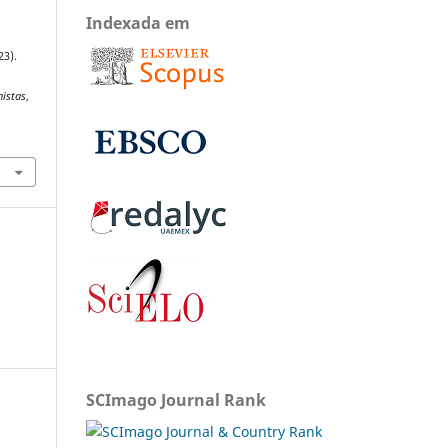
Indexada em
23).
nistas
,
SCImago Journal Rank