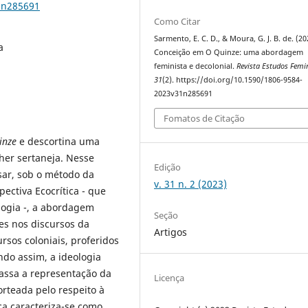
1n285691
Como Citar
Sarmento, E. C. D., & Moura, G. J. B. de. (20
a
Conceição em O Quinze: uma abordagem
feminista e decolonial.
Revista Estudos Femi
31
(2). https://doi.org/10.1590/1806-9584-
2023v31n285691
Fomatos de Citação
inze
e descortina uma
er sertaneja. Nesse
Edição
sar, sob o método da
v. 31 n. 2 (2023)
ectiva Ecocrítica - que
ologia -, a abordagem
Seção
es nos discursos da
Artigos
sos coloniais, proferidos
do assim, a ideologia
assa a representação da
Licença
rteada pelo respeito à
ca caracteriza-se como