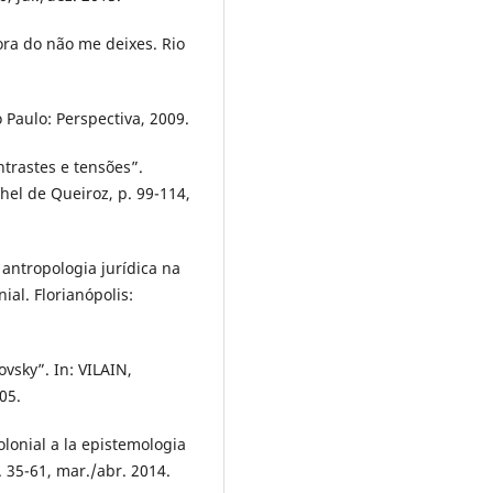
ra do não me deixes. Rio
Paulo: Perspectiva, 2009.
trastes e tensões”.
chel de Queiroz, p. 99-114,
antropologia jurídica na
ial. Florianópolis:
vsky”. In: VILAIN,
05.
onial a la epistemologia
p. 35-61, mar./abr. 2014.