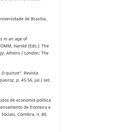
niversidade de Brasília,
s in an age of
FROMM, Harold (Eds.). The
ogy. Athens / London: The
 O quinze”. Revista
eiroz, p. 45-56, jul./ set.
dos de economia política
pensamento de fronteira e
 Sociais, Coimbra, n. 80,