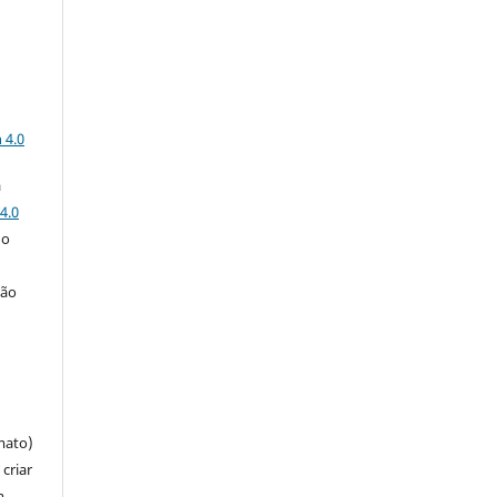
a
 4.0
a
4.0
 o
ção
mato)
criar
m,