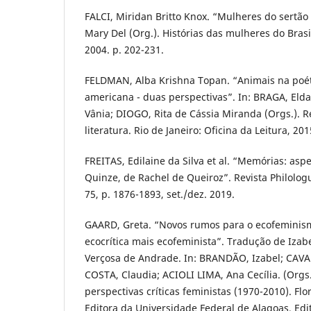
FALCI, Miridan Britto Knox. “Mulheres do sertão
Mary Del (Org.). Histórias das mulheres do Brasi
2004. p. 202-231.
FELDMAN, Alba Krishna Topan. “Animais na poét
americana - duas perspectivas”. In: BRAGA, Elda
Vânia; DIOGO, Rita de Cássia Miranda (Orgs.). 
literatura. Rio de Janeiro: Oficina da Leitura, 201
FREITAS, Edilaine da Silva et al. “Memórias: as
Quinze, de Rachel de Queiroz”. Revista Philologus
75, p. 1876-1893, set./dez. 2019.
GAARD, Greta. “Novos rumos para o ecofemini
ecocrítica mais ecofeminista”. Tradução de Iza
Verçosa de Andrade. In: BRANDÃO, Izabel; CAVA
COSTA, Claudia; ACIOLI LIMA, Ana Cecília. (Orgs.
perspectivas críticas feministas (1970-2010). Flo
Editora da Universidade Federal de Alagoas, Edi