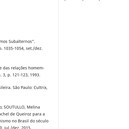
mos Subalternos”.
p. 1035-1054, set./dez.
e das relações homem-
. 3, p. 121-123, 1993.
leira. São Paulo: Cultrix,
o; SOUTULLO, Melina
achel de Queiroz para a
inismo no Brasil do século
0, jul./dez. 2015.