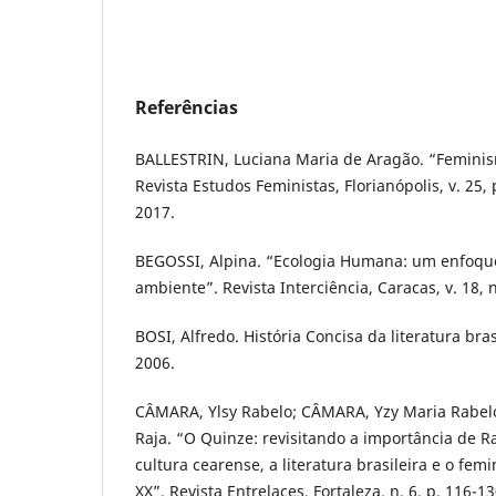
Referências
BALLESTRIN, Luciana Maria de Aragão. “Feminis
Revista Estudos Feministas, Florianópolis, v. 25, 
2017.
BEGOSSI, Alpina. “Ecologia Humana: um enfoqu
ambiente”. Revista Interciência, Caracas, v. 18, n
BOSI, Alfredo. História Concisa da literatura brasi
2006.
CÂMARA, Ylsy Rabelo; CÂMARA, Yzy Maria Rabel
Raja. “O Quinze: revisitando a importância de R
cultura cearense, a literatura brasileira e o fem
XX”. Revista Entrelaces, Fortaleza, n. 6, p. 116-13