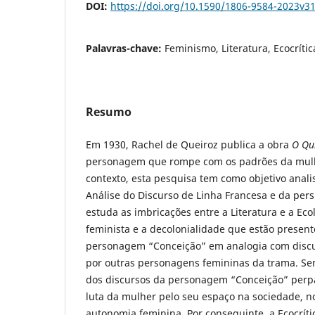
DOI:
https://doi.org/10.1590/1806-9584-2023v3
Palavras-chave:
Feminismo, Literatura, Ecocrític
Resumo
Em 1930, Rachel de Queiroz publica a obra
O Qu
personagem que rompe com os padrões da mulh
contexto, esta pesquisa tem como objetivo anali
Análise do Discurso de Linha Francesa e da persp
estuda as imbricações entre a Literatura e a Ec
feminista e a decolonialidade que estão present
personagem “Conceição” em analogia com discur
por outras personagens femininas da trama. Sen
dos discursos da personagem “Conceição” perp
luta da mulher pelo seu espaço na sociedade, no
autonomia feminina. Por conseguinte, a Ecocríti