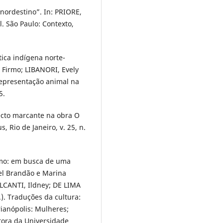
 nordestino”. In: PRIORE,
l. São Paulo: Contexto,
ica indígena norte-
 Firmo; LIBANORI, Evely
Representação animal na
5.
pecto marcante na obra O
, Rio de Janeiro, v. 25, n.
smo: em busca de uma
bel Brandão e Marina
LCANTI, Ildney; DE LIMA
). Traduções da cultura:
rianópolis: Mulheres;
tora da Universidade