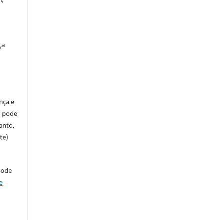
ça
ença e
so pode
anto,
te)
pode
e