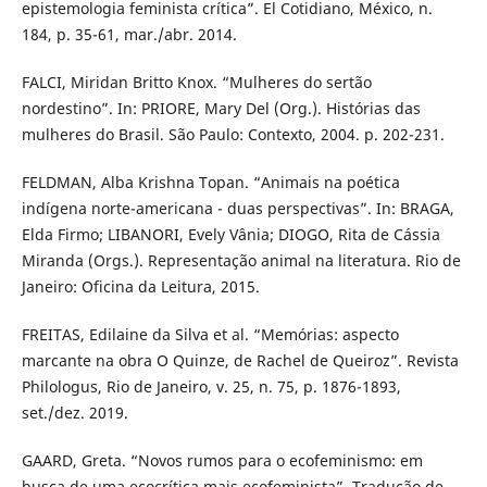
epistemologia feminista crítica”. El Cotidiano, México, n.
184, p. 35-61, mar./abr. 2014.
FALCI, Miridan Britto Knox. “Mulheres do sertão
nordestino”. In: PRIORE, Mary Del (Org.). Histórias das
mulheres do Brasil. São Paulo: Contexto, 2004. p. 202-231.
FELDMAN, Alba Krishna Topan. “Animais na poética
indígena norte-americana - duas perspectivas”. In: BRAGA,
Elda Firmo; LIBANORI, Evely Vânia; DIOGO, Rita de Cássia
Miranda (Orgs.). Representação animal na literatura. Rio de
Janeiro: Oficina da Leitura, 2015.
FREITAS, Edilaine da Silva et al. “Memórias: aspecto
marcante na obra O Quinze, de Rachel de Queiroz”. Revista
Philologus, Rio de Janeiro, v. 25, n. 75, p. 1876-1893,
set./dez. 2019.
GAARD, Greta. “Novos rumos para o ecofeminismo: em
busca de uma ecocrítica mais ecofeminista”. Tradução de