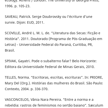
ecology. Athens / London: The University of Georgia Press,
1996. p. 105-23.
SAVEAU, Patrick. Serge Doubrovsky ou l’écriture d’une
survie. Dijon: EUD, 2011.
SCOVILLE, André L. M. L. de. “Literatura das Secas: Ficção e
História”. 2011. Doutorado (Programa de Pós-Graduação em
Letras) - Universidade Federal do Paraná, Curitiba, PR,
Brasil.
SPIVAK, Gayatri. Pode o subalterno falar? Belo Horizonte:
Editora da Universidade Federal de Minas Gerais, 2010.
TELLES, Norma. “Escritoras, escritas, escrituras”. In: PRIORE,
Mary Del (Org.). Histórias das mulheres do Brasil. São Paulo:
Contexto, 2004. p. 336-370.
VASCONCELOS, Vânia Nara Pereira. “Entre a norma e a
rebeldia: rastros de feminismos no sertão baiano”. Sæculum