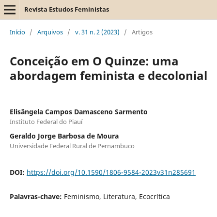
Revista Estudos Feministas
Início
/
Arquivos
/
v. 31 n. 2 (2023)
/
Artigos
Conceição em O Quinze: uma
abordagem feminista e decolonial
Elisângela Campos Damasceno Sarmento
Instituto Federal do Piauí
Geraldo Jorge Barbosa de Moura
Universidade Federal Rural de Pernambuco
DOI:
https://doi.org/10.1590/1806-9584-2023v31n285691
Palavras-chave:
Feminismo, Literatura, Ecocrítica