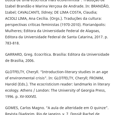
Izabel Brandão e Marina Verçosa de Andrade. In: BRANDÃO,
Izabel; CAVALCANTI, Ildney; DE LIMA COSTA, Claudia;
ACIOLI LIMA, Ana Cecília. (Orgs.). Traduções da cultura:
perspectivas críticas feministas (1970-2010). Florianópolis:
Mulheres; Editora da Universidade Federal de Alagoas,
Editora da Universidade Federal de Santa Catarina, 2017. p.
783-818.
GARRARD, Greg. Ecocrítica. Brasília: Editora da Universidade
de Brasília, 2006.
GLOTFELTY, Cheryll. “Introduction-literary studies in an age
of environmental crisis”. In: GLOTFELTY, Cheryll; FROMM,
Harold (Eds.). The ecocristicism reader: landmarks in literary
ecology. Athens / London: The University of Georgia Press,
1996. p. XV-XXXVII.
GOMES, Carlos Magno. “A aula de alteridade em O quinze”.
Revista Diadorim, Rio de Janeiro, v. 7, Dossiê Rachel de