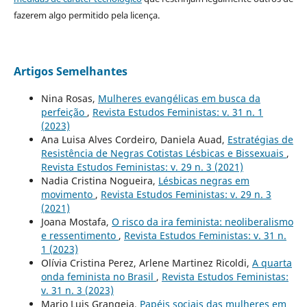
fazerem algo permitido pela licença.
Artigos Semelhantes
Nina Rosas,
Mulheres evangélicas em busca da
perfeição
,
Revista Estudos Feministas: v. 31 n. 1
(2023)
Ana Luisa Alves Cordeiro, Daniela Auad,
Estratégias de
Resistência de Negras Cotistas Lésbicas e Bissexuais
,
Revista Estudos Feministas: v. 29 n. 3 (2021)
Nadia Cristina Nogueira,
Lésbicas negras em
movimento
,
Revista Estudos Feministas: v. 29 n. 3
(2021)
Joana Mostafa,
O risco da ira feminista: neoliberalismo
e ressentimento
,
Revista Estudos Feministas: v. 31 n.
1 (2023)
Olívia Cristina Perez, Arlene Martinez Ricoldi,
A quarta
onda feminista no Brasil
,
Revista Estudos Feministas:
v. 31 n. 3 (2023)
Mario Luis Grangeia,
Papéis sociais das mulheres em