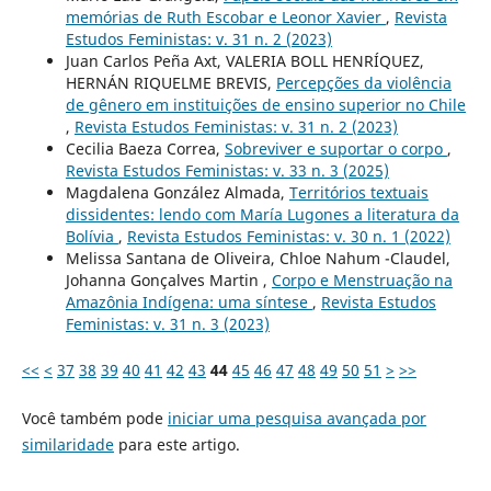
memórias de Ruth Escobar e Leonor Xavier
,
Revista
Estudos Feministas: v. 31 n. 2 (2023)
Juan Carlos Peña Axt, VALERIA BOLL HENRÍQUEZ,
HERNÁN RIQUELME BREVIS,
Percepções da violência
de gênero em instituições de ensino superior no Chile
,
Revista Estudos Feministas: v. 31 n. 2 (2023)
Cecilia Baeza Correa,
Sobreviver e suportar o corpo
,
Revista Estudos Feministas: v. 33 n. 3 (2025)
Magdalena González Almada,
Territórios textuais
dissidentes: lendo com María Lugones a literatura da
Bolívia
,
Revista Estudos Feministas: v. 30 n. 1 (2022)
Melissa Santana de Oliveira, Chloe Nahum -Claudel,
Johanna Gonçalves Martin ,
Corpo e Menstruação na
Amazônia Indígena: uma síntese
,
Revista Estudos
Feministas: v. 31 n. 3 (2023)
<<
<
37
38
39
40
41
42
43
44
45
46
47
48
49
50
51
>
>>
Você também pode
iniciar uma pesquisa avançada por
similaridade
para este artigo.