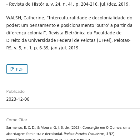
- Revista de História, v. 24, n. 41, p. 204-216, jul./dez. 2019.
WALSH, Catherine. “Interculturalidade e decolonialidade do
poder: um pensamento e posicionamento ‘outro’ a partir da
diferença colonial”. Revista Eletrônica da Faculdade de
Direito da Universidade Federal de Pelotas (UFPel), Pelotas-
RS, v. 5, n. 1, p. 6-39, jan./jul. 2019.
PDF
Publicado
2023-12-06
Como Citar
Sarmento, E. C. D., & Moura, G. J. B. de. (2023). Conceição em O Quinze: uma
abordagem feminista e decolonial.
Revista Estudos Feministas
,
31
(2).
https://doi.org/10.1590/1806-9584-2023v31n285691