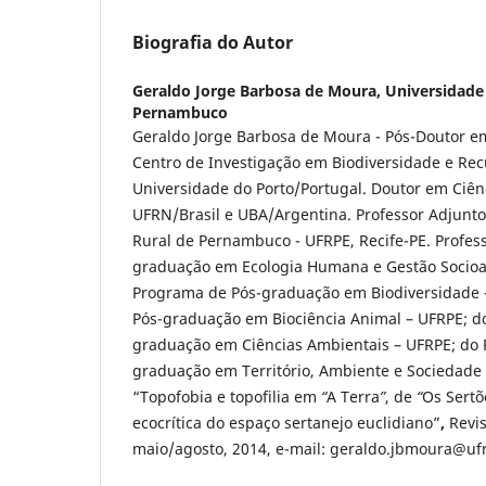
Biografia do Autor
Geraldo Jorge Barbosa de Moura,
Universidade 
Pernambuco
Geraldo Jorge Barbosa de Moura - Pós-Doutor 
Centro de Investigação em Biodiversidade e Rec
Universidade do Porto/Portugal. Doutor em Ciênc
UFRN/Brasil e UBA/Argentina. Professor Adjunto
Rural de Pernambuco - UFRPE, Recife-PE. Profes
graduação em Ecologia Humana e Gestão Socioa
Programa de Pós-graduação em Biodiversidade 
Pós-graduação em Biociência Animal – UFRPE; d
graduação em Ciências Ambientais – UFRPE; do
graduação em Território, Ambiente e Sociedade 
“Topofobia e topofilia em
“
A Terra
”
, de
“
Os Sertõ
ecocrítica do espaço sertanejo euclidiano”
,
Revi
maio/agosto, 2014, e-mail: geraldo.jbmoura@ufr