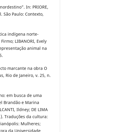
 nordestino”. In: PRIORE,
l. São Paulo: Contexto,
ica indígena norte-
 Firmo; LIBANORI, Evely
Representação animal na
5.
pecto marcante na obra O
, Rio de Janeiro, v. 25, n.
smo: em busca de uma
bel Brandão e Marina
LCANTI, Ildney; DE LIMA
). Traduções da cultura:
rianópolis: Mulheres;
tora da Universidade