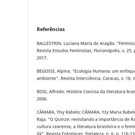
Referências
BALLESTRIN, Luciana Maria de Aragão. “Feminis
Revista Estudos Feministas, Florianópolis, v. 25, 
2017.
BEGOSSI, Alpina. “Ecologia Humana: um enfoqu
ambiente”. Revista Interciência, Caracas, v. 18, n
BOSI, Alfredo. História Concisa da literatura brasi
2006.
CÂMARA, Ylsy Rabelo; CÂMARA, Yzy Maria Rabel
Raja. “O Quinze: revisitando a importância de R
cultura cearense, a literatura brasileira e o fem
XX”. Revista Entrelaces, Fortaleza, n. 6, p. 116-13