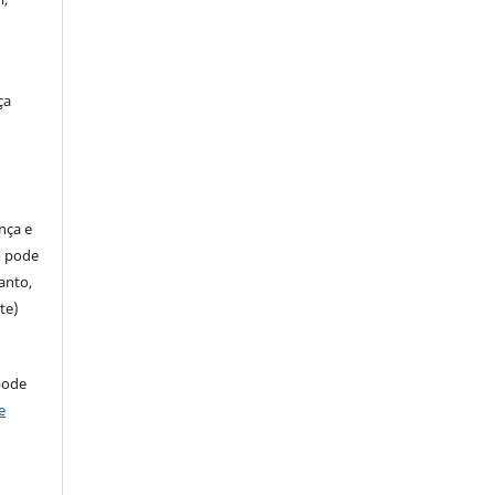
ça
ença e
so pode
anto,
te)
pode
e