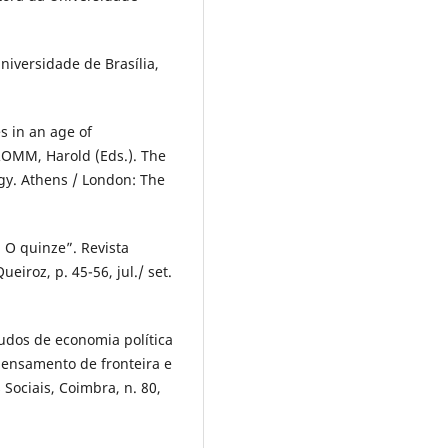
niversidade de Brasília,
s in an age of
FROMM, Harold (Eds.). The
ogy. Athens / London: The
 O quinze”. Revista
eiroz, p. 45-56, jul./ set.
dos de economia política
pensamento de fronteira e
 Sociais, Coimbra, n. 80,