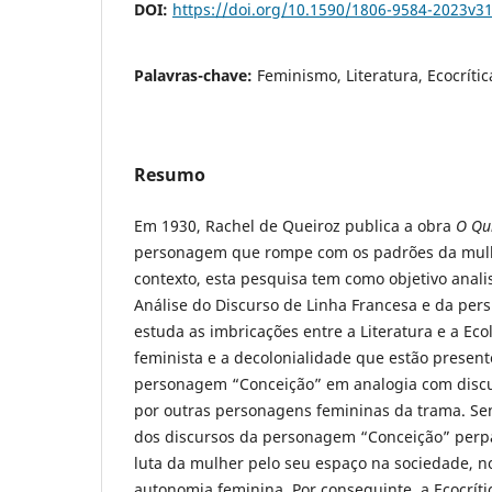
DOI:
https://doi.org/10.1590/1806-9584-2023v3
Palavras-chave:
Feminismo, Literatura, Ecocrític
Resumo
Em 1930, Rachel de Queiroz publica a obra
O Qu
personagem que rompe com os padrões da mulh
contexto, esta pesquisa tem como objetivo anali
Análise do Discurso de Linha Francesa e da persp
estuda as imbricações entre a Literatura e a Ec
feminista e a decolonialidade que estão present
personagem “Conceição” em analogia com discur
por outras personagens femininas da trama. Sen
dos discursos da personagem “Conceição” perp
luta da mulher pelo seu espaço na sociedade, no
autonomia feminina. Por conseguinte, a Ecocríti