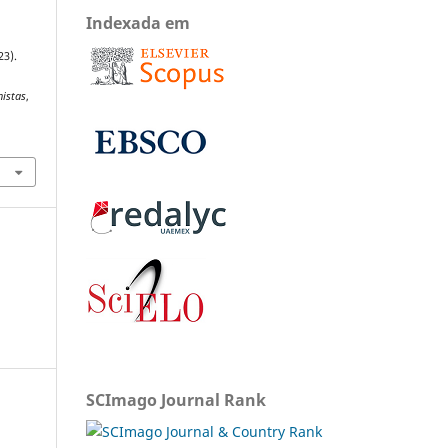
Indexada em
23).
nistas
,
SCImago Journal Rank