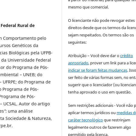
mesmo que comercial.
O licenciante não pode revogar estes
Federal Rural de
direitos desde que os termos da licen
sejam respeitados. Os termos são os
em Comportamento pelo
seguintes:
ursos Genéticos da
ias Biológicas pela UFPB-
Atribuição – Você deve dar o
crédito
 da Universidade Federal
apropriado
, prover um link para a lic
sor do Programa de Pós-
indicar se foram feitas mudanças
. Is
mbiental – UNEB; do
ser feito de várias formas sem, no ent
– UFRPE; do Programa de
sugerir que o licenciador (ou licencian
o Programa de Pós-
tenha aprovado o uso em questão.
 Programa de Pós-
– UCSAL. Autor do artigo
Sem restrições adicionais - Você não 
es
”
: uma análise
aplicar termos jurídicos ou
medidas d
sta Sociedade & Natureza,
caráter tecnológico
que restrinjam
pe.br.
legalmente outros de fazerem algo
permitido pela licença.