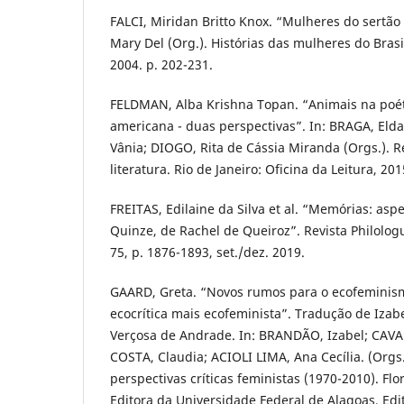
FALCI, Miridan Britto Knox. “Mulheres do sertão
Mary Del (Org.). Histórias das mulheres do Brasi
2004. p. 202-231.
FELDMAN, Alba Krishna Topan. “Animais na poét
americana - duas perspectivas”. In: BRAGA, Elda
Vânia; DIOGO, Rita de Cássia Miranda (Orgs.). 
literatura. Rio de Janeiro: Oficina da Leitura, 201
FREITAS, Edilaine da Silva et al. “Memórias: as
Quinze, de Rachel de Queiroz”. Revista Philologus
75, p. 1876-1893, set./dez. 2019.
GAARD, Greta. “Novos rumos para o ecofemini
ecocrítica mais ecofeminista”. Tradução de Iza
Verçosa de Andrade. In: BRANDÃO, Izabel; CAVA
COSTA, Claudia; ACIOLI LIMA, Ana Cecília. (Orgs.
perspectivas críticas feministas (1970-2010). Flo
Editora da Universidade Federal de Alagoas, Edi