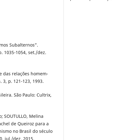
mos Subalternos”.
p. 1035-1054, set./dez.
e das relações homem-
. 3, p. 121-123, 1993.
leira. São Paulo: Cultrix,
o; SOUTULLO, Melina
achel de Queiroz para a
inismo no Brasil do século
0, jul./dez. 2015.