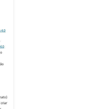
a
 4.0
a
4.0
 o
ção
mato)
criar
m,