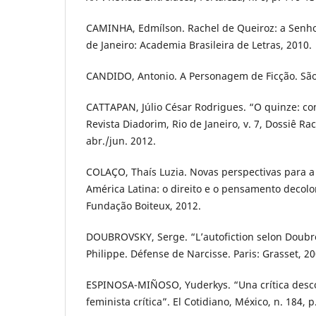
CAMINHA, Edmílson. Rachel de Queiroz: a Senho
de Janeiro: Academia Brasileira de Letras, 2010.
CANDIDO, Antonio. A Personagem de Ficção. São 
CATTAPAN, Júlio César Rodrigues. “O quinze: con
Revista Diadorim, Rio de Janeiro, v. 7, Dossiê Ra
abr./jun. 2012.
COLAÇO, Thaís Luzia. Novas perspectivas para a 
América Latina: o direito e o pensamento decolon
Fundação Boiteux, 2012.
DOUBROVSKY, Serge. “L’autofiction selon Doubro
Philippe. Défense de Narcisse. Paris: Grasset, 20
ESPINOSA-MIÑOSO, Yuderkys. “Una crítica descol
feminista crítica”. El Cotidiano, México, n. 184, 