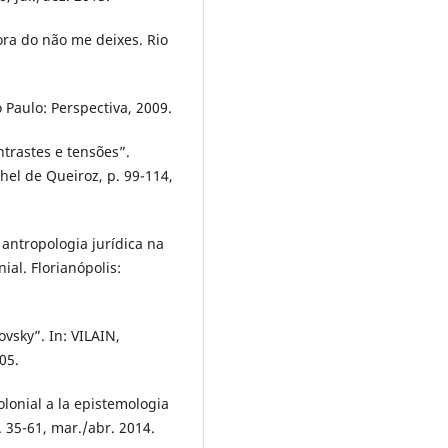
ra do não me deixes. Rio
Paulo: Perspectiva, 2009.
trastes e tensões”.
chel de Queiroz, p. 99-114,
antropologia jurídica na
ial. Florianópolis:
vsky”. In: VILAIN,
05.
onial a la epistemologia
p. 35-61, mar./abr. 2014.