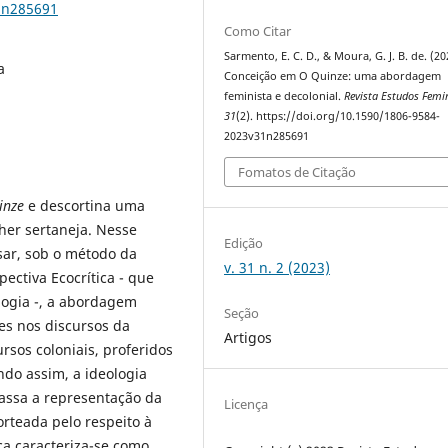
1n285691
Como Citar
Sarmento, E. C. D., & Moura, G. J. B. de. (20
a
Conceição em O Quinze: uma abordagem
feminista e decolonial.
Revista Estudos Femi
31
(2). https://doi.org/10.1590/1806-9584-
2023v31n285691
Fomatos de Citação
inze
e descortina uma
er sertaneja. Nesse
Edição
sar, sob o método da
v. 31 n. 2 (2023)
ectiva Ecocrítica - que
ologia -, a abordagem
Seção
es nos discursos da
Artigos
sos coloniais, proferidos
do assim, a ideologia
assa a representação da
Licença
rteada pelo respeito à
ca caracteriza-se como