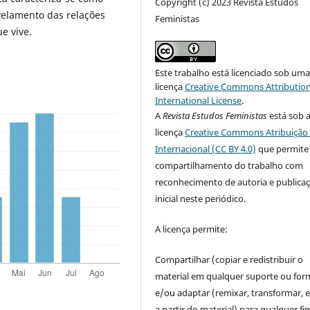
Copyright (c) 2023 Revista Estudos
velamento das relações
Feministas
e vive.
Este trabalho está licenciado sob um
licença
Creative Commons Attribution
International License
.
A
Revista Estudos Feministas
está sob 
licença
Creative Commons Atribuição 
Internacional (CC BY 4.0)
que permite
compartilhamento do trabalho com
reconhecimento de autoria e publica
inicial neste periódico.
A licença permite:
Compartilhar (copiar e redistribuir o
material em qualquer suporte ou for
e/ou adaptar (remixar, transformar, e 
a partir do material) para qualquer fi