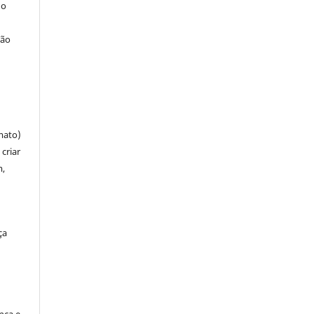
 o
ção
mato)
criar
m,
ça
ença e