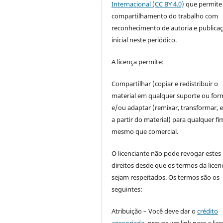
Internacional (CC BY 4.0)
que permite
compartilhamento do trabalho com
reconhecimento de autoria e publica
inicial neste periódico.
A licença permite:
Compartilhar (copiar e redistribuir o
material em qualquer suporte ou for
e/ou adaptar (remixar, transformar, e 
a partir do material) para qualquer fi
mesmo que comercial.
O licenciante não pode revogar estes
direitos desde que os termos da licen
sejam respeitados. Os termos são os
seguintes:
Atribuição – Você deve dar o
crédito
apropriado
, prover um link para a lic