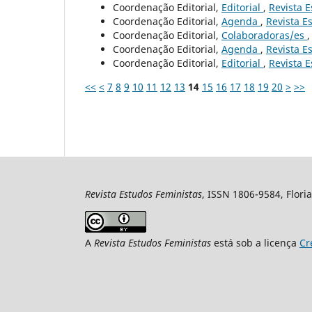
Coordenação Editorial,
Editorial
,
Revista E
Coordenação Editorial,
Agenda
,
Revista Es
Coordenação Editorial,
Colaboradoras/es
Coordenação Editorial,
Agenda
,
Revista Es
Coordenação Editorial,
Editorial
,
Revista E
<<
<
7
8
9
10
11
12
13
14
15
16
17
18
19
20
>
>>
Revista Estudos Feministas
, ISSN 1806-9584, Floria
A
Revista Estudos Feministas
está sob a licença
Cr