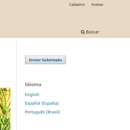
Cadastro
Acesso
Buscar
Enviar Submissão
Idioma
English
Español (España)
Português (Brasil)