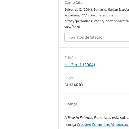
Como Citar
Editorial, C. (2004). Sumário.
Revista Estudo
Feministas
,
12
(1). Recuperado de
https://periodicos.ufsc.br/index.php/ref/ar
view/8620
Fomatos de Citação
Edição
v. 12 n. 1 (2004)
Seção
SUMÁRIO
Licença
A
Revista Estudos Feministas
está sob 
licença
Creative Commons Atribuição 