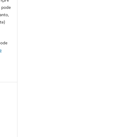
so pode
anto,
te)
pode
e