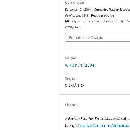
Como Citar
Editorial, C. (2004). Sumário.
Revista Estudo
Feministas
,
12
(1). Recuperado de
https://periodicos.ufsc.br/index.php/ref/ar
view/8620
Fomatos de Citação
Edição
v. 12 n. 1 (2004)
Seção
SUMÁRIO
Licença
A
Revista Estudos Feministas
está sob 
licença
Creative Commons Atribuição 