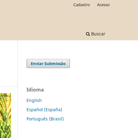
Cadastro
Acesso
Buscar
Enviar Submissão
Idioma
English
Español (España)
Português (Brasil)