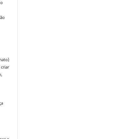
 o
ção
mato)
criar
m,
ça
ença e