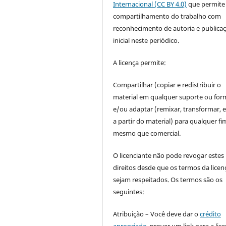
Internacional (CC BY 4.0)
que permite
compartilhamento do trabalho com
reconhecimento de autoria e publica
inicial neste periódico.
A licença permite:
Compartilhar (copiar e redistribuir o
material em qualquer suporte ou for
e/ou adaptar (remixar, transformar, e 
a partir do material) para qualquer fi
mesmo que comercial.
O licenciante não pode revogar estes
direitos desde que os termos da licen
sejam respeitados. Os termos são os
seguintes:
Atribuição – Você deve dar o
crédito
apropriado
, prover um link para a lic