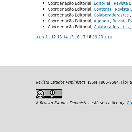
Coordenação Editorial,
Editorial
,
Revista E
Coordenação Editorial,
Contents
,
Revista 
Coordenação Editorial,
Colaboradoras/es
Coordenação Editorial,
Agenda
,
Revista Es
Coordenação Editorial,
Colaboradoras/es
<<
<
11
12
13
14
15
16
17
18
19
20
>
>>
Revista Estudos Feministas
, ISSN 1806-9584, Floria
A
Revista Estudos Feministas
está sob a licença
Cr