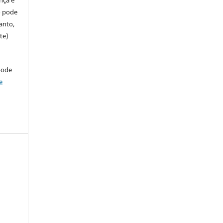
so pode
anto,
te)
pode
e