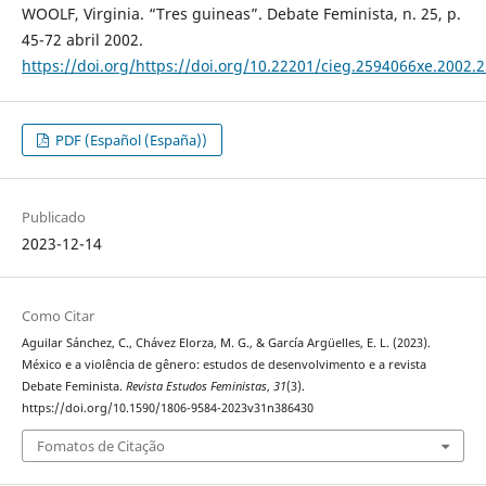
WOOLF, Virginia. “Tres guineas”. Debate Feminista, n. 25, p.
45-72 abril 2002.
https://doi.org/https://doi.org/10.22201/cieg.2594066xe.2002.
PDF (Español (España))
Publicado
2023-12-14
Como Citar
Aguilar Sánchez, C., Chávez Elorza, M. G., & García Argüelles, E. L. (2023).
México e a violência de gênero: estudos de desenvolvimento e a revista
Debate Feminista.
Revista Estudos Feministas
,
31
(3).
https://doi.org/10.1590/1806-9584-2023v31n386430
Fomatos de Citação