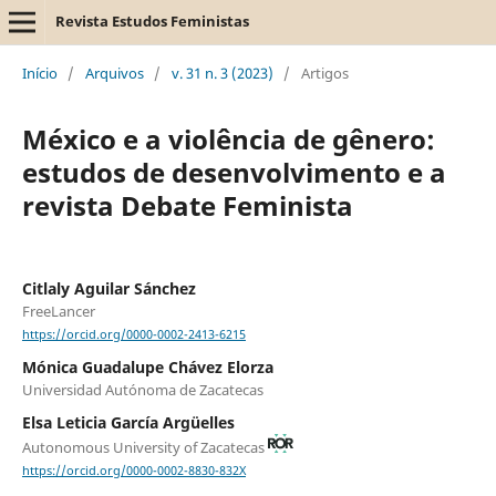
Revista Estudos Feministas
Início
/
Arquivos
/
v. 31 n. 3 (2023)
/
Artigos
México e a violência de gênero:
estudos de desenvolvimento e a
revista Debate Feminista
Citlaly Aguilar Sánchez
FreeLancer
https://orcid.org/0000-0002-2413-6215
Mónica Guadalupe Chávez Elorza
Universidad Autónoma de Zacatecas
Elsa Leticia García Argüelles
Autonomous University of Zacatecas
https://orcid.org/0000-0002-8830-832X