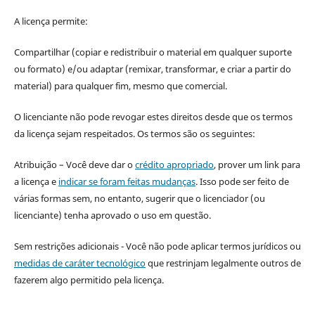
A licença permite:
Compartilhar (copiar e redistribuir o material em qualquer suporte
ou formato) e/ou adaptar (remixar, transformar, e criar a partir do
material) para qualquer fim, mesmo que comercial.
O licenciante não pode revogar estes direitos desde que os termos
da licença sejam respeitados. Os termos são os seguintes:
Atribuição – Você deve dar o
crédito apropriado
, prover um link para
a licença e
indicar se foram feitas mudanças
. Isso pode ser feito de
várias formas sem, no entanto, sugerir que o licenciador (ou
licenciante) tenha aprovado o uso em questão.
Sem restrições adicionais - Você não pode aplicar termos jurídicos ou
medidas de caráter tecnológico
que restrinjam legalmente outros de
fazerem algo permitido pela licença.