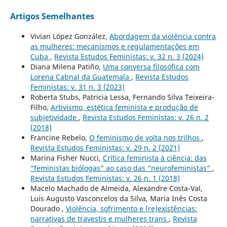
Artigos Semelhantes
Vivian López González,
Abordagem da violência contra
as mulheres: mecanismos e regulamentações em
Cuba
,
Revista Estudos Feministas: v. 32 n. 3 (2024)
Diana Milena Patiño,
Uma conversa filosófica com
Lorena Cabnal da Guatemala
,
Revista Estudos
Feministas: v. 31 n. 3 (2023)
Roberta Stubs, Patricia Lessa, Fernando Silva Teixeira-
Filho,
Artivismo, estética feminista e produção de
subjetividade
,
Revista Estudos Feministas: v. 26 n. 2
(2018)
Francine Rebelo,
O feminismo de volta nos trilhos
,
Revista Estudos Feministas: v. 29 n. 2 (2021)
Marina Fisher Nucci,
Crítica feminista à ciência: das
“feministas biólogas” ao caso das “neurofeministas”
,
Revista Estudos Feministas: v. 26 n. 1 (2018)
Macelo Machado de Almeida, Alexandre Costa-Val,
Luís Augusto Vasconcelos da Silva, Maria Inês Costa
Dourado ,
Violência, sofrimento e (re)existências:
narrativas de travestis e mulheres trans
,
Revista