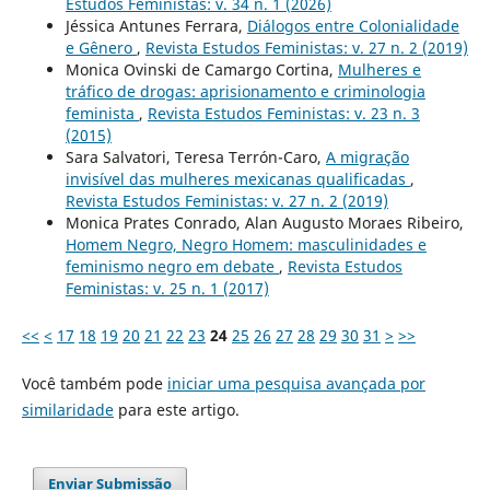
Estudos Feministas: v. 34 n. 1 (2026)
Jéssica Antunes Ferrara,
Diálogos entre Colonialidade
e Gênero
,
Revista Estudos Feministas: v. 27 n. 2 (2019)
Monica Ovinski de Camargo Cortina,
Mulheres e
tráfico de drogas: aprisionamento e criminologia
feminista
,
Revista Estudos Feministas: v. 23 n. 3
(2015)
Sara Salvatori, Teresa Terrón-Caro,
A migração
invisível das mulheres mexicanas qualificadas
,
Revista Estudos Feministas: v. 27 n. 2 (2019)
Monica Prates Conrado, Alan Augusto Moraes Ribeiro,
Homem Negro, Negro Homem: masculinidades e
feminismo negro em debate
,
Revista Estudos
Feministas: v. 25 n. 1 (2017)
<<
<
17
18
19
20
21
22
23
24
25
26
27
28
29
30
31
>
>>
Você também pode
iniciar uma pesquisa avançada por
similaridade
para este artigo.
Enviar Submissão