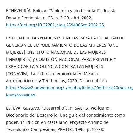
ECHEVERRÍA, Bolívar. “Violencia y modernidad”. Revista
Debate Feminista, n. 25, p. 3-20, abril 2002.
https://doi.org/10.22201/cieg.2594066xe.2002.25
.
ENTIDAD DE LAS NACIONES UNIDAS PARA LA IGUALDAD DE
GÉNERO Y EL EMPODERAMIENTO DE LAS MUJERES [ONU
MUJERES]; INSTITUTO NACIONAL DE LAS MUJERES
[INMUJERES] y COMISIÓN NACIONAL PARA PREVENIR Y
ERRADICAR LA VIOLENCIA CONTRA LAS MUJERES
[CONAVIM]. La violencia feminicida en México.
Aproximaciones y Tendencias, 2020. Disponible en
https://www2.unwomen.org/-/media/field%20office%20mexico/
la=es&vs=4649
.
ESTEVA, Gustavo. “Desarrollo”. In: SACHS, Wolfgang.
Diccionario del Desarrollo. Una guía del conocimiento como
poder. 1ª Edición en castellano. Proyecto Andino de
Tecnologías Campesinas, PRATEC, 1996. p. 52-78.