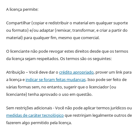
A licença permite:
Compartilhar (copiar e redistribuir o material em qualquer suporte
ou formato) e/ou adaptar (remixar, transformar, e criar a partir do
material) para qualquer fim, mesmo que comercial.
O licenciante não pode revogar estes direitos desde que os termos
da licença sejam respeitados. Os termos são os seguintes:
Atribuição – Você deve dar o
crédito apropriado
, prover um link para
a licença e
indicar se foram feitas mudanças
. Isso pode ser feito de
várias formas sem, no entanto, sugerir que o licenciador (ou
licenciante) tenha aprovado o uso em questão.
Sem restrições adicionais - Você não pode aplicar termos jurídicos ou
medidas de caráter tecnológico
que restrinjam legalmente outros de
fazerem algo permitido pela licença.