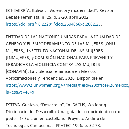
ECHEVERRÍA, Bolívar. “Violencia y modernidad”. Revista
Debate Feminista, n. 25, p. 3-20, abril 2002.
https://doi.org/10.22201/cieg.2594066xe.2002.25
.
ENTIDAD DE LAS NACIONES UNIDAS PARA LA IGUALDAD DE
GÉNERO Y EL EMPODERAMIENTO DE LAS MUJERES [ONU
MUJERES]; INSTITUTO NACIONAL DE LAS MUJERES
[INMUJERES] y COMISIÓN NACIONAL PARA PREVENIR Y
ERRADICAR LA VIOLENCIA CONTRA LAS MUJERES
[CONAVIM]. La violencia feminicida en México.
Aproximaciones y Tendencias, 2020. Disponible en
https://www2.unwomen.org/-/media/field%20office%20mexico/
la=es&vs=4649
.
ESTEVA, Gustavo. “Desarrollo”. In: SACHS, Wolfgang.
Diccionario del Desarrollo. Una guía del conocimiento como
poder. 1ª Edición en castellano. Proyecto Andino de
Tecnologías Campesinas, PRATEC, 1996. p. 52-78.