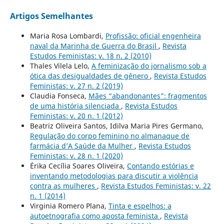
Artigos Semelhantes
Maria Rosa Lombardi,
Profissão: oficial engenheira
naval da Marinha de Guerra do Brasil
,
Revista
Estudos Feministas: v. 18 n. 2 (2010)
Thales Vilela Lelo,
A feminização do jornalismo sob a
ótica das desigualdades de gênero
,
Revista Estudos
Feministas: v. 27 n. 2 (2019)
Claudia Fonseca,
Mães “abandonantes”: fragmentos
de uma história silenciada
,
Revista Estudos
Feministas: v. 20 n. 1 (2012)
Beatriz Oliveira Santos, Idilva Maria Pires Germano,
Regulação do corpo feminino no almanaque de
farmácia d’A Saúde da Mulher
,
Revista Estudos
Feministas: v. 28 n. 1 (2020)
Érika Cecília Soares Oliveira,
Contando estórias e
inventando metodologias para discutir a violência
contra as mulheres
,
Revista Estudos Feministas: v. 22
n. 1 (2014)
Virginia Romero Plana,
Tinta e espelhos: a
autoetnografia como aposta feminista
,
Revista