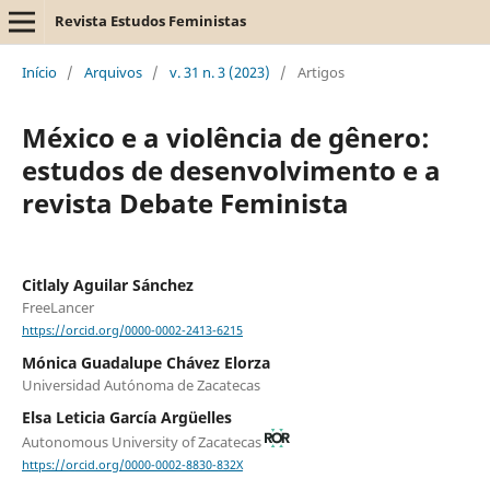
Revista Estudos Feministas
Início
/
Arquivos
/
v. 31 n. 3 (2023)
/
Artigos
México e a violência de gênero:
estudos de desenvolvimento e a
revista Debate Feminista
Citlaly Aguilar Sánchez
FreeLancer
https://orcid.org/0000-0002-2413-6215
Mónica Guadalupe Chávez Elorza
Universidad Autónoma de Zacatecas
Elsa Leticia García Argüelles
Autonomous University of Zacatecas
https://orcid.org/0000-0002-8830-832X