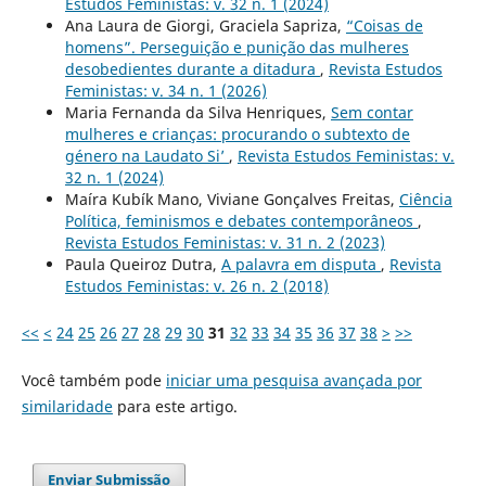
Estudos Feministas: v. 32 n. 1 (2024)
Ana Laura de Giorgi, Graciela Sapriza,
“Coisas de
homens”. Perseguição e punição das mulheres
desobedientes durante a ditadura
,
Revista Estudos
Feministas: v. 34 n. 1 (2026)
Maria Fernanda da Silva Henriques,
Sem contar
mulheres e crianças: procurando o subtexto de
género na Laudato Si’
,
Revista Estudos Feministas: v.
32 n. 1 (2024)
Maíra Kubík Mano, Viviane Gonçalves Freitas,
Ciência
Política, feminismos e debates contemporâneos
,
Revista Estudos Feministas: v. 31 n. 2 (2023)
Paula Queiroz Dutra,
A palavra em disputa
,
Revista
Estudos Feministas: v. 26 n. 2 (2018)
<<
<
24
25
26
27
28
29
30
31
32
33
34
35
36
37
38
>
>>
Você também pode
iniciar uma pesquisa avançada por
similaridade
para este artigo.
Enviar Submissão