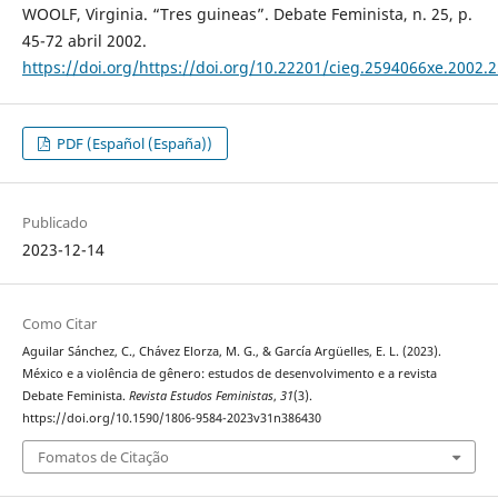
WOOLF, Virginia. “Tres guineas”. Debate Feminista, n. 25, p.
45-72 abril 2002.
https://doi.org/https://doi.org/10.22201/cieg.2594066xe.2002.
PDF (Español (España))
Publicado
2023-12-14
Como Citar
Aguilar Sánchez, C., Chávez Elorza, M. G., & García Argüelles, E. L. (2023).
México e a violência de gênero: estudos de desenvolvimento e a revista
Debate Feminista.
Revista Estudos Feministas
,
31
(3).
https://doi.org/10.1590/1806-9584-2023v31n386430
Fomatos de Citação