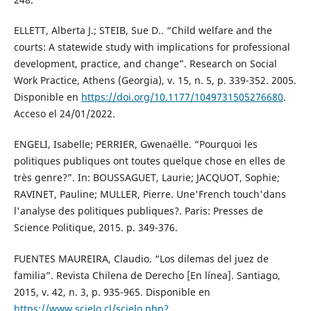
ELLETT, Alberta J.; STEIB, Sue D.. “Child welfare and the
courts: A statewide study with implications for professional
development, practice, and change”. Research on Social
Work Practice, Athens (Georgia), v. 15, n. 5, p. 339-352. 2005.
Disponible en
https://doi.org/10.1177/1049731505276680
.
Acceso el 24/01/2022.
ENGELI, Isabelle; PERRIER, Gwenaëlle. “Pourquoi les
politiques publiques ont toutes quelque chose en elles de
très genre?”. In: BOUSSAGUET, Laurie; JACQUOT, Sophie;
RAVINET, Pauline; MULLER, Pierre. Une'French touch'dans
l'analyse des politiques publiques?. Paris: Presses de
Science Politique, 2015. p. 349-376.
FUENTES MAUREIRA, Claudio. “Los dilemas del juez de
familia”. Revista Chilena de Derecho [En línea]. Santiago,
2015, v. 42, n. 3, p. 935-965. Disponible en
https://www.scielo.cl/scielo.php?