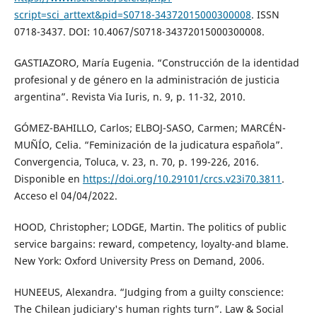
script=sci_arttext&pid=S0718-34372015000300008
. ISSN
0718-3437. DOI: 10.4067/S0718-34372015000300008.
GASTIAZORO, María Eugenia. “Construcción de la identidad
profesional y de género en la administración de justicia
argentina”. Revista Via Iuris, n. 9, p. 11-32, 2010.
GÓMEZ-BAHILLO, Carlos; ELBOJ-SASO, Carmen; MARCÉN-
MUÑÍO, Celia. “Feminización de la judicatura española”.
Convergencia, Toluca, v. 23, n. 70, p. 199-226, 2016.
Disponible en
https://doi.org/10.29101/crcs.v23i70.3811
.
Acceso el 04/04/2022.
HOOD, Christopher; LODGE, Martin. The politics of public
service bargains: reward, competency, loyalty-and blame.
New York: Oxford University Press on Demand, 2006.
HUNEEUS, Alexandra. “Judging from a guilty conscience:
The Chilean judiciary's human rights turn”. Law & Social