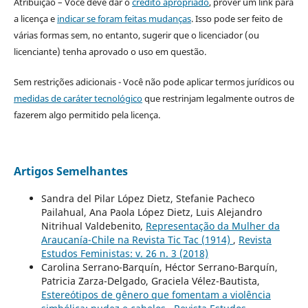
Atribuição – Você deve dar o
crédito apropriado
, prover um link para
a licença e
indicar se foram feitas mudanças
. Isso pode ser feito de
várias formas sem, no entanto, sugerir que o licenciador (ou
licenciante) tenha aprovado o uso em questão.
Sem restrições adicionais - Você não pode aplicar termos jurídicos ou
medidas de caráter tecnológico
que restrinjam legalmente outros de
fazerem algo permitido pela licença.
Artigos Semelhantes
Sandra del Pilar López Dietz, Stefanie Pacheco
Pailahual, Ana Paola López Dietz, Luis Alejandro
Nitrihual Valdebenito,
Representação da Mulher da
Araucanía-Chile na Revista Tic Tac (1914)
,
Revista
Estudos Feministas: v. 26 n. 3 (2018)
Carolina Serrano-Barquín, Héctor Serrano-Barquín,
Patricia Zarza-Delgado, Graciela Vélez-Bautista,
Estereótipos de gênero que fomentam a violência