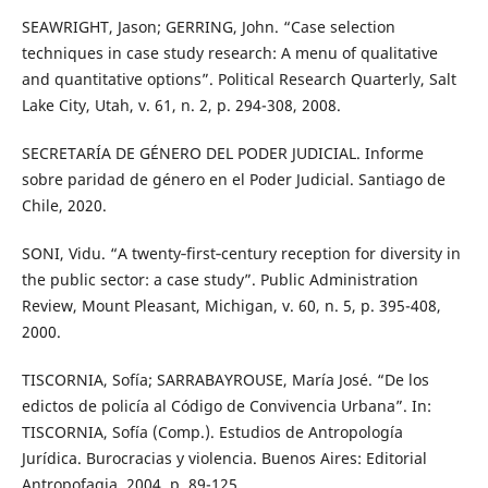
SEAWRIGHT, Jason; GERRING, John. “Case selection
techniques in case study research: A menu of qualitative
and quantitative options”. Political Research Quarterly, Salt
Lake City, Utah, v. 61, n. 2, p. 294-308, 2008.
SECRETARÍA DE GÉNERO DEL PODER JUDICIAL. Informe
sobre paridad de género en el Poder Judicial. Santiago de
Chile, 2020.
SONI, Vidu. “A twenty‐first‐century reception for diversity in
the public sector: a case study”. Public Administration
Review, Mount Pleasant, Michigan, v. 60, n. 5, p. 395-408,
2000.
TISCORNIA, Sofía; SARRABAYROUSE, María José. “De los
edictos de policía al Código de Convivencia Urbana”. In:
TISCORNIA, Sofía (Comp.). Estudios de Antropología
Jurídica. Burocracias y violencia. Buenos Aires: Editorial
Antropofagia, 2004. p. 89-125.