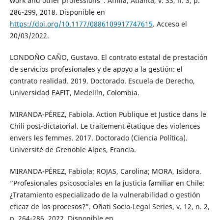
work and other professions”. Affilia, Atlanta, v. 33, n. 3, p.
286-299, 2018. Disponible en
https://doi.org/10.1177/0886109917747615
. Acceso el
20/03/2022.
LONDOÑO CAÑO, Gustavo. El contrato estatal de prestación
de servicios profesionales y de apoyo a la gestión: el
contrato realidad. 2019. Doctorado. Escuela de Derecho,
Universidad EAFIT, Medellín, Colombia.
MIRANDA-PÉREZ, Fabiola. Action Publique et Justice dans le
Chili post-dictatorial. Le traitement étatique des violences
envers les femmes. 2017. Doctorado (Ciencia Política).
Université de Grenoble Alpes, Francia.
MIRANDA-PÉREZ, Fabiola; ROJAS, Carolina; MORA, Isidora.
“Profesionales psicosociales en la justicia familiar en Chile:
¿Tratamiento especializado de la vulnerabilidad o gestión
eficaz de los procesos?”. Oñati Socio-Legal Series, v. 12, n. 2,
p. 264-286, 2022. Disponible en