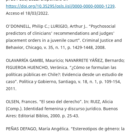
https://doi.org/10.35295/osls.iisl/0000-0000-0000-1239
.
Acceso el 18/03/2022.
O'DONNELL, Philip C.; LURIGIO, Arthur J.. “Psychosocial
predictors of clinicians' recommendations and judges'
placement orders in a juvenile court”. Criminal Justice and
Behavior, Chicago, v. 35, n. 11, p. 1429-1448, 2008.
OLAVARRÍA GAMBI, Mauricio; NAVARRETE YÁÑEZ, Bernardo;
FIGUEROA HUENCHO, Verónica. “¿Cómo se formulan las
políticas públicas en Chile?: Evidencia desde un estudio de
caso”. Política y Gobierno, Santiago, v. 18, n. 1, p. 109-154,
2011.
OLSEN, Frances. “El sexo del derecho”. In: RUIZ, Alicia
(Comp.). Identidad femenina y discurso jurídico. Buenos
Aires: Editorial Biblos, 2000. p. 25-43.
PEÑAS DEFAGO, María Angélica. “Estereotipos de género: la