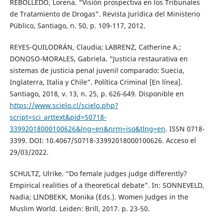
REBOLLEDO, Lorena. “Visión prospectiva en los Tribunales
de Tratamiento de Drogas”. Revista Jurídica del Ministerio
Público, Santiago, n. 50, p. 109-117, 2012.
REYES-QUILODRÁN, Claudia; LABRENZ, Catherine A.;
DONOSO-MORALES, Gabriela. “Justicia restaurativa en
sistemas de justicia penal juvenil comparado: Suecia,
Inglaterra, Italia y Chile”. Política Criminal [En línea].
Santiago, 2018, v. 13, n. 25, p. 626-649. Disponible en
https://www.scielo.cl/scielo.php?
script=sci_arttext&pid=S0718-
33992018000100626&lng=en&nrm=iso&tlng=en
. ISSN 0718-
3399. DOI: 10.4067/S0718-33992018000100626. Acceso el
29/03/2022.
SCHULTZ, Ulrike. “Do female judges judge differently?
Empirical realities of a theoretical debate”. In: SONNEVELD,
Nadia; LINDBEKK, Monika (Eds.). Women Judges in the
Muslim World. Leiden: Brill, 2017. p. 23-50.