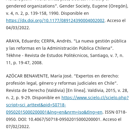
gendered organizations”. Gender Society, Eugene (Oregón),
v. 4, n. 2, p. 139-158, 1990. Disponible en
https://dx.doi.org/10.1177/089124390004002002
. Acceso el
04/03/2022.
ARAYA, Eduardo; CERPA, Andrés. “La nueva gestión pública
y las reformas en la Administración Pública Chilena”.
Tékhne - Revista de Estudos Politécnicos, Santiago, v. 7, n.
11, p. 19-47, 2008.
AZÓCAR BENAVENTE, María José. “Expertos en derecho:
profesión legal, género y reformas judiciales en Chile”.
Revista de Derecho (Valdivia) [En línea]. Valdivia, 2015, v. 28,
n. 2, p. 9-29. Disponible en
https://www.scielo.cl/scielo.php?
script=sci_arttext&pid=S0718-
09502015000200001&lng=en&nrm=iso&tlng=en
. ISSN 0718-
0950. DOI: 10.4067/S0718-09502015000200001. Acceso el
07/02/2022.