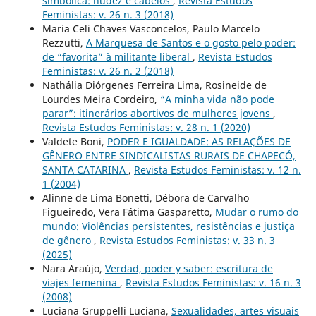
simbólica: nudez e cabelos
,
Revista Estudos
Feministas: v. 26 n. 3 (2018)
Maria Celi Chaves Vasconcelos, Paulo Marcelo
Rezzutti,
A Marquesa de Santos e o gosto pelo poder:
de “favorita” à militante liberal
,
Revista Estudos
Feministas: v. 26 n. 2 (2018)
Nathália Diórgenes Ferreira Lima, Rosineide de
Lourdes Meira Cordeiro,
“A minha vida não pode
parar”: itinerários abortivos de mulheres jovens
,
Revista Estudos Feministas: v. 28 n. 1 (2020)
Valdete Boni,
PODER E IGUALDADE: AS RELAÇÕES DE
GÊNERO ENTRE SINDICALISTAS RURAIS DE CHAPECÓ,
SANTA CATARINA
,
Revista Estudos Feministas: v. 12 n.
1 (2004)
Alinne de Lima Bonetti, Débora de Carvalho
Figueiredo, Vera Fátima Gasparetto,
Mudar o rumo do
mundo: Violências persistentes, resistências e justiça
de gênero
,
Revista Estudos Feministas: v. 33 n. 3
(2025)
Nara Araújo,
Verdad, poder y saber: escritura de
viajes femenina
,
Revista Estudos Feministas: v. 16 n. 3
(2008)
Luciana Gruppelli Luciana,
Sexualidades, artes visuais