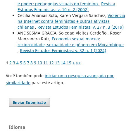
e poder: pedagogias visuais do feminino
,
Revista
Estudos Feministas: v. 10 n. 2 (2002)
Cecilia Ananías Soto, Karen Vergara Sánchez,
Violência
na Internet contra feministas e outras ativistas
chilenas
,
Revista Estudos Feministas: v. 27 n. 3 (2019)
ANE SESMA GRACIA, Soledad Vieitez Cerdeño , Roser
Manzanera Ruiz,
Economia sexual macua:
reciprocidade, sexualidade e gênero em Moçambique
,
Revista Estudos Feministas: v. 32 n. 1 (2024)
1
2
3
4
5
6
7
8
9
10
11
12
13
14
15
>
>>
Você também pode
iniciar uma pesquisa avançada por
similaridade
para este artigo.
Enviar Submissão
Idioma