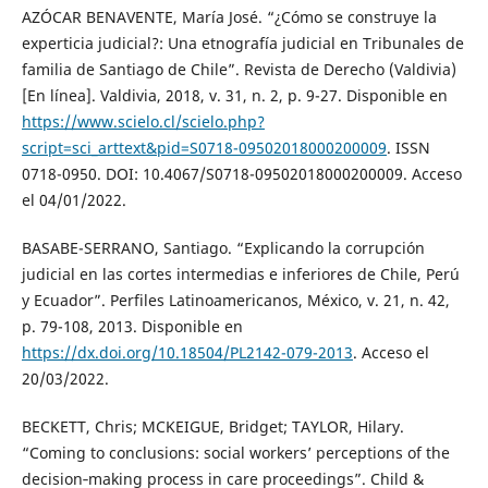
AZÓCAR BENAVENTE, María José. “¿Cómo se construye la
experticia judicial?: Una etnografía judicial en Tribunales de
familia de Santiago de Chile”. Revista de Derecho (Valdivia)
[En línea]. Valdivia, 2018, v. 31, n. 2, p. 9-27. Disponible en
https://www.scielo.cl/scielo.php?
script=sci_arttext&pid=S0718-09502018000200009
. ISSN
0718-0950. DOI: 10.4067/S0718-09502018000200009. Acceso
el 04/01/2022.
BASABE-SERRANO, Santiago. “Explicando la corrupción
judicial en las cortes intermedias e inferiores de Chile, Perú
y Ecuador”. Perfiles Latinoamericanos, México, v. 21, n. 42,
p. 79-108, 2013. Disponible en
https://dx.doi.org/10.18504/PL2142-079-2013
. Acceso el
20/03/2022.
BECKETT, Chris; MCKEIGUE, Bridget; TAYLOR, Hilary.
“Coming to conclusions: social workers’ perceptions of the
decision‐making process in care proceedings”. Child &