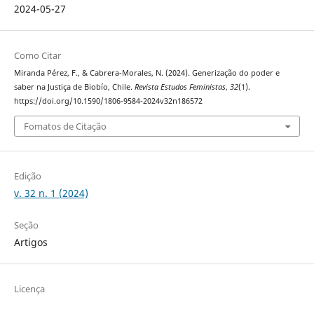
2024-05-27
Como Citar
Miranda Pérez, F., & Cabrera-Morales, N. (2024). Generização do poder e
saber na Justiça de Biobío, Chile.
Revista Estudos Feministas
,
32
(1).
https://doi.org/10.1590/1806-9584-2024v32n186572
Fomatos de Citação
Edição
v. 32 n. 1 (2024)
Seção
Artigos
Licença