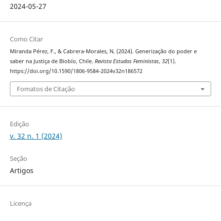
2024-05-27
Como Citar
Miranda Pérez, F., & Cabrera-Morales, N. (2024). Generização do poder e
saber na Justiça de Biobío, Chile.
Revista Estudos Feministas
,
32
(1).
https://doi.org/10.1590/1806-9584-2024v32n186572
Fomatos de Citação
Edição
v. 32 n. 1 (2024)
Seção
Artigos
Licença