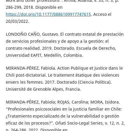
work and other professions”. Affilia, Atlanta, v. 33, n. 3, p.
286-299, 2018. Disponible en
https://doi.org/10.1177/0886109917747615
. Acceso el
20/03/2022.
LONDOÑO CAÑO, Gustavo. El contrato estatal de prestación
de servicios profesionales y de apoyo a la gestión: el
contrato realidad. 2019. Doctorado. Escuela de Derecho,
Universidad EAFIT, Medellín, Colombia.
MIRANDA-PÉREZ, Fabiola. Action Publique et Justice dans le
Chili post-dictatorial. Le traitement étatique des violences
envers les femmes. 2017. Doctorado (Ciencia Política).
Université de Grenoble Alpes, Francia.
MIRANDA-PÉREZ, Fabiola; ROJAS, Carolina; MORA, Isidora.
“Profesionales psicosociales en la justicia familiar en Chile:
¿Tratamiento especializado de la vulnerabilidad o gestión
eficaz de los procesos?”. Oñati Socio-Legal Series, v. 12, n. 2,
p. 264-286, 2022. Disponible en