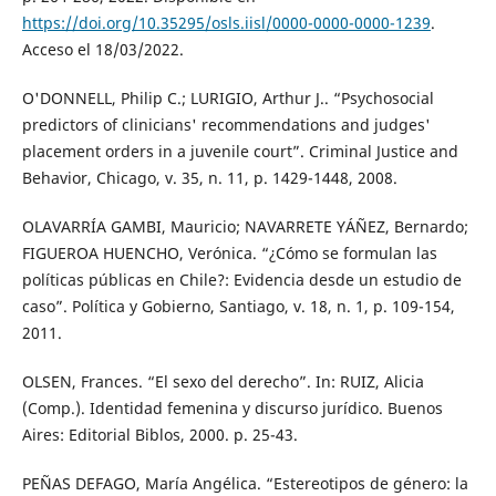
https://doi.org/10.35295/osls.iisl/0000-0000-0000-1239
.
Acceso el 18/03/2022.
O'DONNELL, Philip C.; LURIGIO, Arthur J.. “Psychosocial
predictors of clinicians' recommendations and judges'
placement orders in a juvenile court”. Criminal Justice and
Behavior, Chicago, v. 35, n. 11, p. 1429-1448, 2008.
OLAVARRÍA GAMBI, Mauricio; NAVARRETE YÁÑEZ, Bernardo;
FIGUEROA HUENCHO, Verónica. “¿Cómo se formulan las
políticas públicas en Chile?: Evidencia desde un estudio de
caso”. Política y Gobierno, Santiago, v. 18, n. 1, p. 109-154,
2011.
OLSEN, Frances. “El sexo del derecho”. In: RUIZ, Alicia
(Comp.). Identidad femenina y discurso jurídico. Buenos
Aires: Editorial Biblos, 2000. p. 25-43.
PEÑAS DEFAGO, María Angélica. “Estereotipos de género: la