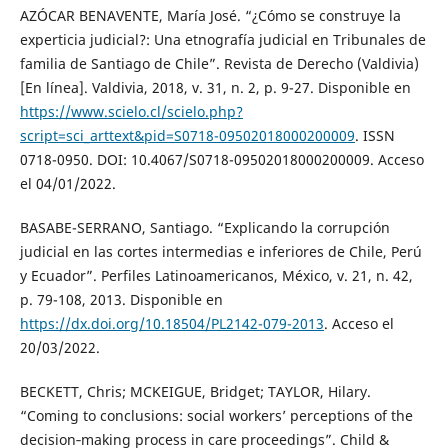
AZÓCAR BENAVENTE, María José. “¿Cómo se construye la
experticia judicial?: Una etnografía judicial en Tribunales de
familia de Santiago de Chile”. Revista de Derecho (Valdivia)
[En línea]. Valdivia, 2018, v. 31, n. 2, p. 9-27. Disponible en
https://www.scielo.cl/scielo.php?
script=sci_arttext&pid=S0718-09502018000200009
. ISSN
0718-0950. DOI: 10.4067/S0718-09502018000200009. Acceso
el 04/01/2022.
BASABE-SERRANO, Santiago. “Explicando la corrupción
judicial en las cortes intermedias e inferiores de Chile, Perú
y Ecuador”. Perfiles Latinoamericanos, México, v. 21, n. 42,
p. 79-108, 2013. Disponible en
https://dx.doi.org/10.18504/PL2142-079-2013
. Acceso el
20/03/2022.
BECKETT, Chris; MCKEIGUE, Bridget; TAYLOR, Hilary.
“Coming to conclusions: social workers’ perceptions of the
decision‐making process in care proceedings”. Child &