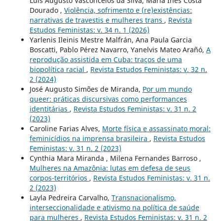
Luís Augusto Vasconcelos da Silva, Maria Inês Costa
Dourado ,
Violência, sofrimento e (re)existências:
narrativas de travestis e mulheres trans
,
Revista
Estudos Feministas: v. 34 n. 1 (2026)
Yarlenis Ileinis Mestre Malfrán, Ana Paula Garcia
Boscatti, Pablo Pérez Navarro, Yanelvis Mateo Arañó,
A
reprodução assistida em Cuba: traços de uma
biopolítica racial
,
Revista Estudos Feministas: v. 32 n.
2 (2024)
José Augusto Simões de Miranda,
Por um mundo
queer: práticas discursivas como performances
identitárias
,
Revista Estudos Feministas: v. 31 n. 2
(2023)
Caroline Farias Alves,
Morte física e assassinato moral:
feminicídios na imprensa brasileira
,
Revista Estudos
Feministas: v. 31 n. 2 (2023)
Cynthia Mara Miranda , Milena Fernandes Barroso ,
Mulheres na Amazônia: lutas em defesa de seus
corpos-territórios
,
Revista Estudos Feministas: v. 31 n.
2 (2023)
Layla Pedreira Carvalho,
Transnacionalismo,
interseccionalidade e ativismo na política de saúde
para mulheres
,
Revista Estudos Feministas: v. 31 n. 2