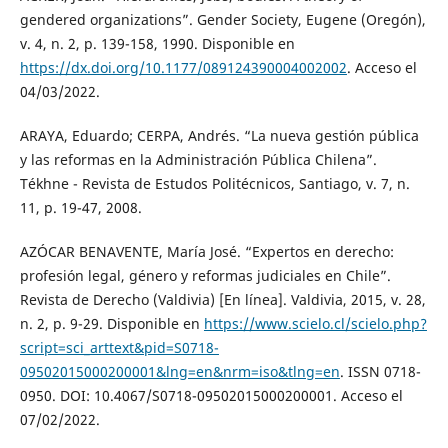
gendered organizations”. Gender Society, Eugene (Oregón),
v. 4, n. 2, p. 139-158, 1990. Disponible en
https://dx.doi.org/10.1177/089124390004002002
. Acceso el
04/03/2022.
ARAYA, Eduardo; CERPA, Andrés. “La nueva gestión pública
y las reformas en la Administración Pública Chilena”.
Tékhne - Revista de Estudos Politécnicos, Santiago, v. 7, n.
11, p. 19-47, 2008.
AZÓCAR BENAVENTE, María José. “Expertos en derecho:
profesión legal, género y reformas judiciales en Chile”.
Revista de Derecho (Valdivia) [En línea]. Valdivia, 2015, v. 28,
n. 2, p. 9-29. Disponible en
https://www.scielo.cl/scielo.php?
script=sci_arttext&pid=S0718-
09502015000200001&lng=en&nrm=iso&tlng=en
. ISSN 0718-
0950. DOI: 10.4067/S0718-09502015000200001. Acceso el
07/02/2022.