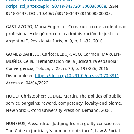
script=sci_arttext&pid=S0718-34372015000300008
. ISSN
0718-3437. DOI: 10.4067/S0718-34372015000300008.
GASTIAZORO, María Eugenia. “Construcción de la identidad
profesional y de género en la administración de justicia
argentina”. Revista Via Iuris, n. 9, p. 11-32, 2010.
GÓMEZ-BAHILLO, Carlos; ELBOJ-SASO, Carmen; MARCÉN-
MUÑÍO, Celia. “Feminización de la judicatura española”.
Convergencia, Toluca, v. 23, n. 70, p. 199-226, 2016.
Disponible en
https://doi.org/10.29101/crcs.v23i70.3811
.
Acceso el 04/04/2022.
HOOD, Christopher; LODGE, Martin. The politics of public
service bargains: reward, competency, loyalty-and blame.
New York: Oxford University Press on Demand, 2006.
HUNEEUS, Alexandra. “Judging from a guilty conscience:
The Chilean judiciary's human rights turn”. Law & Social