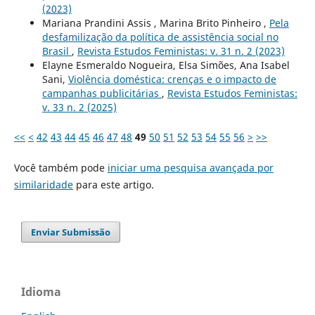
(2023)
Mariana Prandini Assis , Marina Brito Pinheiro ,
Pela
desfamilização da política de assistência social no
Brasil
,
Revista Estudos Feministas: v. 31 n. 2 (2023)
Elayne Esmeraldo Nogueira, Elsa Simões, Ana Isabel
Sani,
Violência doméstica: crenças e o impacto de
campanhas publicitárias
,
Revista Estudos Feministas:
v. 33 n. 2 (2025)
<<
<
42
43
44
45
46
47
48
49
50
51
52
53
54
55
56
>
>>
Você também pode
iniciar uma pesquisa avançada por
similaridade
para este artigo.
Enviar Submissão
Idioma