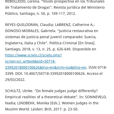
REBOLLEDO, Lorena. “Visión prospectiva en los Tribunales
de Tratamiento de Drogas”. Revista Jurídica del Ministerio
Público, Santiago, n. 50, p. 109-117, 2012.
REYES-QUILODRÁN, Claudia; LABRENZ, Catherine A.;
DONOSO-MORALES, Gabriela. “Justicia restaurativa en
sistemas de justicia penal juvenil comparado: Suecia,
Inglaterra, Italia y Chile”. Política Criminal [En línea].
Santiago, 2018, v. 13, n. 25, p. 626-649. Disponible en
https://www.scielo.cl/scielo.php?
script=sci_arttext&pid=S0718-
33992018000100626&lng=en&nrm=iso&tlng=en
. ISSN 0718-
3399. DOI: 10.4067/S0718-33992018000100626. Acceso el
29/03/2022.
SCHULTZ, Ulrike. “Do female judges judge differently?
Empirical realities of a theoretical debate”. In: SONNEVELD,
Nadia; LINDBEKK, Monika (Eds.). Women Judges in the
Muslim World. Leiden: Brill, 2017. p. 23-50.