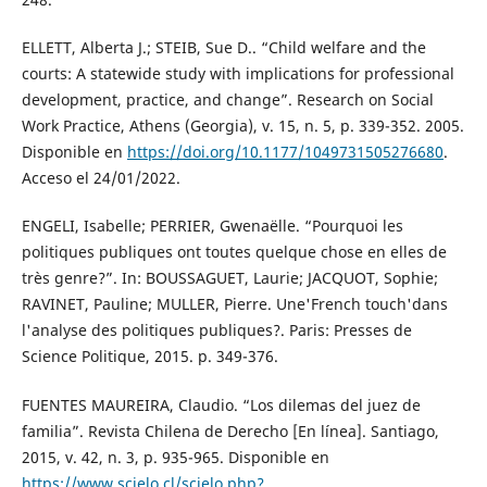
ELLETT, Alberta J.; STEIB, Sue D.. “Child welfare and the
courts: A statewide study with implications for professional
development, practice, and change”. Research on Social
Work Practice, Athens (Georgia), v. 15, n. 5, p. 339-352. 2005.
Disponible en
https://doi.org/10.1177/1049731505276680
.
Acceso el 24/01/2022.
ENGELI, Isabelle; PERRIER, Gwenaëlle. “Pourquoi les
politiques publiques ont toutes quelque chose en elles de
très genre?”. In: BOUSSAGUET, Laurie; JACQUOT, Sophie;
RAVINET, Pauline; MULLER, Pierre. Une'French touch'dans
l'analyse des politiques publiques?. Paris: Presses de
Science Politique, 2015. p. 349-376.
FUENTES MAUREIRA, Claudio. “Los dilemas del juez de
familia”. Revista Chilena de Derecho [En línea]. Santiago,
2015, v. 42, n. 3, p. 935-965. Disponible en
https://www.scielo.cl/scielo.php?