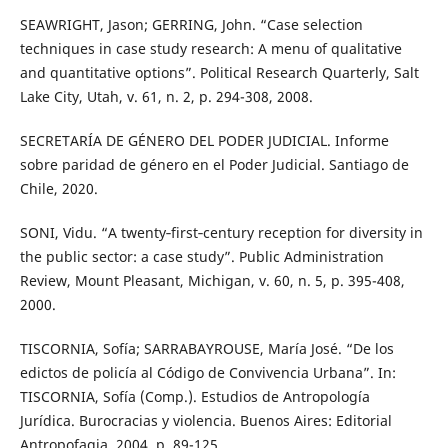
SEAWRIGHT, Jason; GERRING, John. “Case selection
techniques in case study research: A menu of qualitative
and quantitative options”. Political Research Quarterly, Salt
Lake City, Utah, v. 61, n. 2, p. 294-308, 2008.
SECRETARÍA DE GÉNERO DEL PODER JUDICIAL. Informe
sobre paridad de género en el Poder Judicial. Santiago de
Chile, 2020.
SONI, Vidu. “A twenty‐first‐century reception for diversity in
the public sector: a case study”. Public Administration
Review, Mount Pleasant, Michigan, v. 60, n. 5, p. 395-408,
2000.
TISCORNIA, Sofía; SARRABAYROUSE, María José. “De los
edictos de policía al Código de Convivencia Urbana”. In:
TISCORNIA, Sofía (Comp.). Estudios de Antropología
Jurídica. Burocracias y violencia. Buenos Aires: Editorial
Antropofagia, 2004. p. 89-125.