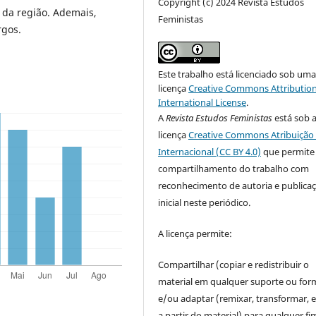
Copyright (c) 2024 Revista Estudos
a da região. Ademais,
Feministas
rgos.
Este trabalho está licenciado sob um
licença
Creative Commons Attribution
International License
.
A
Revista Estudos Feministas
está sob 
licença
Creative Commons Atribuição 
Internacional (CC BY 4.0)
que permite
compartilhamento do trabalho com
reconhecimento de autoria e publica
inicial neste periódico.
A licença permite:
Compartilhar (copiar e redistribuir o
material em qualquer suporte ou for
e/ou adaptar (remixar, transformar, e 
a partir do material) para qualquer fi