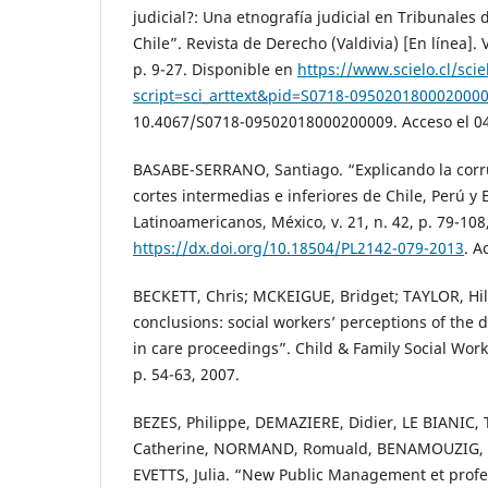
judicial?: Una etnografía judicial en Tribunales 
Chile”. Revista de Derecho (Valdivia) [En línea]. Va
p. 9-27. Disponible en
https://www.scielo.cl/sci
script=sci_arttext&pid=S0718-095020180002000
10.4067/S0718-09502018000200009. Acceso el 0
BASABE-SERRANO, Santiago. “Explicando la corru
cortes intermedias e inferiores de Chile, Perú y 
Latinoamericanos, México, v. 21, n. 42, p. 79-108
https://dx.doi.org/10.18504/PL2142-079-2013
. A
BECKETT, Chris; MCKEIGUE, Bridget; TAYLOR, Hil
conclusions: social workers’ perceptions of the
in care proceedings”. Child & Family Social Work,
p. 54-63, 2007.
BEZES, Philippe, DEMAZIERE, Didier, LE BIANIC
Catherine, NORMAND, Romuald, BENAMOUZIG, Da
EVETTS, Julia. “New Public Management et profes