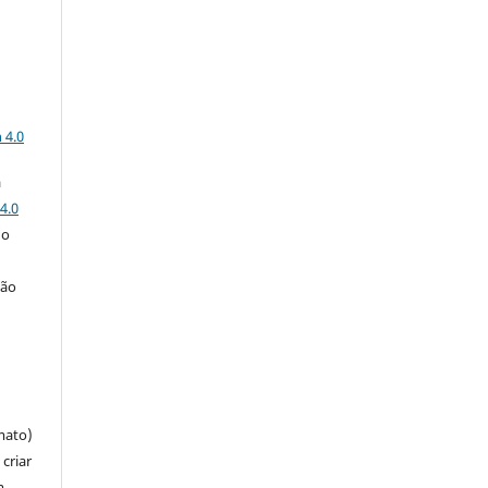
a
 4.0
a
4.0
 o
ção
mato)
criar
m,