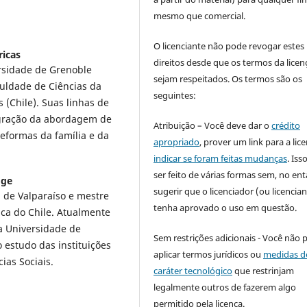
mesmo que comercial.
O licenciante não pode revogar estes
ricas
direitos desde que os termos da licen
ersidade de Grenoble
sejam respeitados. Os termos são os
uldade de Ciências da
seguintes:
 (Chile). Suas linhas de
tegração da abordagem de
Atribuição – Você deve dar o
crédito
reformas da família e da
apropriado
, prover um link para a lic
indicar se foram feitas mudanças
. Is
ser feito de várias formas sem, no ent
dge
sugerir que o licenciador (ou licencian
a de Valparaíso e mestre
tenha aprovado o uso em questão.
ica do Chile. Atualmente
a Universidade de
Sem restrições adicionais - Você não 
 estudo das instituições
aplicar termos jurídicos ou
medidas d
ias Sociais.
caráter tecnológico
que restrinjam
legalmente outros de fazerem algo
permitido pela licença.