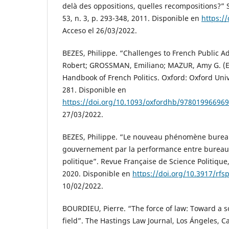
delà des oppositions, quelles recompositions?” So
53, n. 3, p. 293-348, 2011. Disponible en
https:/
Acceso el 26/03/2022.
BEZES, Philippe. “Challenges to French Public Ad
Robert; GROSSMAN, Emiliano; MAZUR, Amy G. (E
Handbook of French Politics. Oxford: Oxford Univ
281. Disponible en
https://doi.org/10.1093/oxfordhb/978019966969
27/03/2022.
BEZES, Philippe. “Le nouveau phénomène burea
gouvernement par la performance entre bureauc
politique”. Revue Française de Science Politique, 
2020. Disponible en
https://doi.org/10.3917/rfs
10/02/2022.
BOURDIEU, Pierre. “The force of law: Toward a so
field”. The Hastings Law Journal, Los Ángeles, Cal