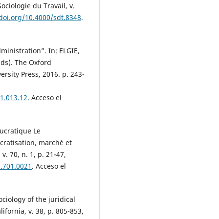
ciologie du Travail, v.
/doi.org/10.4000/sdt.8348
.
ministration”. In: ELGIE,
ds). The Oxford
ersity Press, 2016. p. 243-
1.013.12
. Acceso el
ucratique Le
ratisation, marché et
v. 70, n. 1, p. 21-47,
p.701.0021
. Acceso el
ciology of the juridical
ifornia, v. 38, p. 805-853,