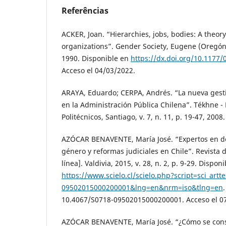
Referências
ACKER, Joan. “Hierarchies, jobs, bodies: A theor
organizations”. Gender Society, Eugene (Oregón), 
1990. Disponible en
https://dx.doi.org/10.1177
Acceso el 04/03/2022.
ARAYA, Eduardo; CERPA, Andrés. “La nueva gesti
en la Administración Pública Chilena”. Tékhne -
Politécnicos, Santiago, v. 7, n. 11, p. 19-47, 2008.
AZÓCAR BENAVENTE, María José. “Expertos en de
género y reformas judiciales en Chile”. Revista 
línea]. Valdivia, 2015, v. 28, n. 2, p. 9-29. Dispon
https://www.scielo.cl/scielo.php?script=sci_art
09502015000200001&lng=en&nrm=iso&tlng=en
10.4067/S0718-09502015000200001. Acceso el 0
AZÓCAR BENAVENTE, María José. “¿Cómo se const