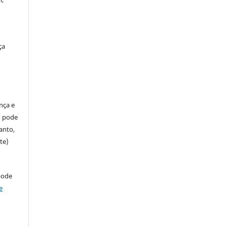
ça
ença e
so pode
anto,
te)
pode
e