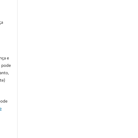
ça
ença e
so pode
anto,
te)
pode
e