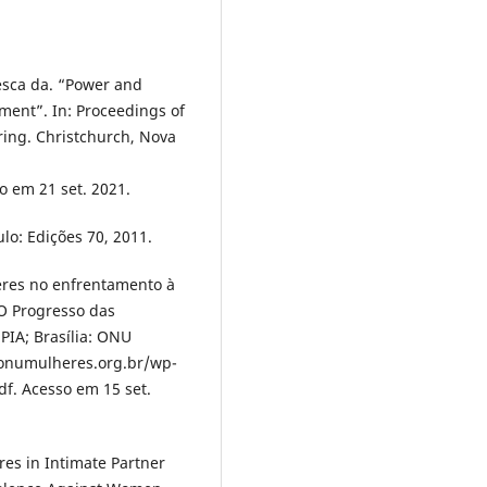
sca da. “Power and
pment”. In: Proceedings of
ing. Christchurch, Nova
o em 21 set. 2021.
lo: Edições 70, 2011.
eres no enfrentamento à
. O Progresso das
PIA; Brasília: ONU
.onumulheres.org.br/wp-
f. Acesso em 15 set.
es in Intimate Partner