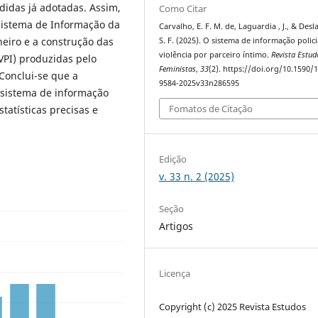
didas já adotadas. Assim,
Como Citar
 Sistema de Informação da
Carvalho, E. F. M. de, Laguardia , J., & Desl
aneiro e a construção das
S. F. (2025). O sistema de informação polici
violência por parceiro íntimo.
Revista Estud
(VPI) produzidas pelo
Feministas
,
33
(2). https://doi.org/10.1590/
Conclui-se que a
9584-2025v33n286595
 sistema de informação
Fomatos de Citação
statísticas precisas e
Edição
v. 33 n. 2 (2025)
Seção
Artigos
Licença
Copyright (c) 2025 Revista Estudos