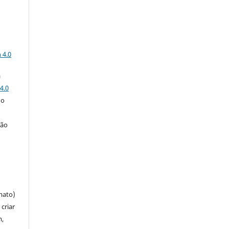
a
 4.0
a
4.0
 o
ção
mato)
criar
m,