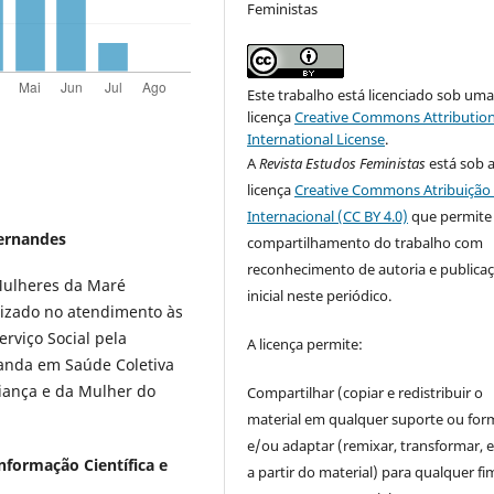
Feministas
Este trabalho está licenciado sob um
licença
Creative Commons Attribution
International License
.
A
Revista Estudos Feministas
está sob 
licença
Creative Commons Atribuição 
Internacional (CC BY 4.0)
que permite
Fernandes
compartilhamento do trabalho com
reconhecimento de autoria e publica
 Mulheres da Maré
inicial neste periódico.
lizado no atendimento às
rviço Social pela
A licença permite:
randa em Saúde Coletiva
iança e da Mulher do
Compartilhar (copiar e redistribuir o
material em qualquer suporte ou for
e/ou adaptar (remixar, transformar, e 
nformação Científica e
a partir do material) para qualquer fi