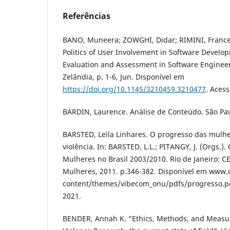
Referências
BANO, Muneera; ZOWGHI, Didar; RIMINI, France
Politics of User Involvement in Software Develo
Evaluation and Assessment in Software Engineer
Zelândia, p. 1-6, Jun. Disponível em
https://doi.org/10.1145/3210459.3210477
. Acess
BARDIN, Laurence. Análise de Conteúdo. São Pau
BARSTED, Leila Linhares. O progresso das mulh
violência. In: BARSTED, L.L.; PITANGY, J. (Orgs.)
Mulheres no Brasil 2003/2010. Rio de Janeiro: CE
Mulheres, 2011. p.346-382. Disponível em www
content/themes/vibecom_onu/pdfs/progresso.pd
2021.
BENDER, Annah K. “Ethics, Methods, and Measur