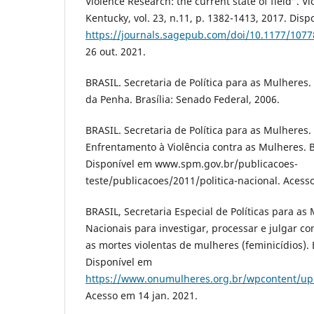
Violence Research: the current state of field”. 
Kentucky, vol. 23, n.11, p. 1382-1413, 2017. Dis
https://journals.sagepub.com/doi/10.1177/107
26 out. 2021.
BRASIL. Secretaria de Política para as Mulheres. 
da Penha. Brasília: Senado Federal, 2006.
BRASIL. Secretaria de Política para as Mulheres. 
Enfrentamento à Violência contra as Mulheres. B
Disponível em www.spm.gov.br/publicacoes-
teste/publicacoes/2011/politica-nacional. Acesso
BRASIL, Secretaria Especial de Políticas para as 
Nacionais para investigar, processar e julgar c
as mortes violentas de mulheres (feminicídios). 
Disponível em
https://www.onumulheres.org.br/wpcontent/uplo
Acesso em 14 jan. 2021.