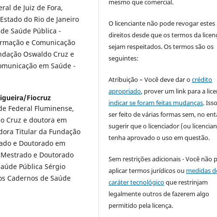
mesmo que comercial.
al de Juiz de Fora,
Estado do Rio de Janeiro
O licenciante não pode revogar estes
 de Saúde Pública -
direitos desde que os termos da licen
formação e Comunicação
sejam respeitados. Os termos são os
undação Oswaldo Cruz e
seguintes:
Comunicação em Saúde -
Atribuição – Você deve dar o
crédito
apropriado
, prover um link para a lic
igueira/Fiocruz
indicar se foram feitas mudanças
. Is
de Federal Fluminense,
ser feito de várias formas sem, no ent
o Cruz e doutora em
sugerir que o licenciador (ou licencian
dora Titular da Fundação
tenha aprovado o uso em questão.
rado e Doutorado em
 Mestrado e Doutorado
Sem restrições adicionais - Você não 
Saúde Pública Sérgio
aplicar termos jurídicos ou
medidas d
 nos Cadernos de Saúde
caráter tecnológico
que restrinjam
legalmente outros de fazerem algo
permitido pela licença.