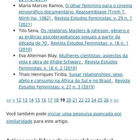
Maria Marcos Ramos,
O olhar feminino para o cinema
etnográfico documentário. Reassemblage (Trinh T.
Minh-ha, 1982)
,
Revista Estudos Feministas: v. 29 n. 1
(2021)
Tito Sena,
Os relatórios Masters & Johnson: gênero e
as práticas psicoterapêuticas sexuais a partir da
década de 70
,
Revista Estudos Feministas: v. 18 n. 1
(2010)
Eva Alterman Blay,
Mulheres cientistas: aspectos da
vida e obra de Khäte Schwarz
,
Revista Estudos
Feministas: v. 18 n. 2 (2010)
Thais Henriques Tiriba,
Sugar relationships: sexo,
afeto e consumo na África do Sul e no Brasil
,
Revista
Estudos Feministas: v. 27 n. 3 (2019)
<<
<
12
13
14
15
16
17
18
19
20
21
22
23
24
25
26
>
>>
Você também pode
iniciar uma pesquisa avançada por
similaridade
para este artigo.