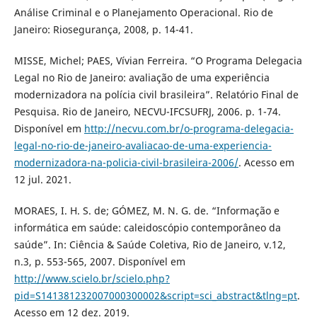
Análise Criminal e o Planejamento Operacional. Rio de
Janeiro: Riosegurança, 2008, p. 14-41.
MISSE, Michel; PAES, Vívian Ferreira. “O Programa Delegacia
Legal no Rio de Janeiro: avaliação de uma experiência
modernizadora na polícia civil brasileira”. Relatório Final de
Pesquisa. Rio de Janeiro, NECVU-IFCSUFRJ, 2006. p. 1-74.
Disponível em
http://necvu.com.br/o-programa-delegacia-
legal-no-rio-de-janeiro-avaliacao-de-uma-experiencia-
modernizadora-na-policia-civil-brasileira-2006/
. Acesso em
12 jul. 2021.
MORAES, I. H. S. de; GÓMEZ, M. N. G. de. “Informação e
informática em saúde: caleidoscópio contemporâneo da
saúde”. In: Ciência & Saúde Coletiva, Rio de Janeiro, v.12,
n.3, p. 553-565, 2007. Disponível em
http://www.scielo.br/scielo.php?
pid=S141381232007000300002&script=sci_abstract&tlng=pt
.
Acesso em 12 dez. 2019.