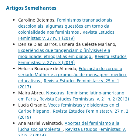
Artigos Semelhantes
Caroline Betemps,
Feminismos transnacionais
descoloniais: algumas questões em torno da
colonialidade nos feminismos
,
Revista Estudos
Feministas: v. 27 n. 1 (2019)
Denise Dias Barros, Esmeralda Celeste Mariano,
Experiências que tangenciam o (in)visível e a
mobilidade: etnografias em diálogo
,
Revista Estudos
Feministas: v. 27 n. 3 (2019)
Heloisa Buarque de Almeida,
Educação do corpo: o
seriado Mulher e a promoção de mensagens médico-
educativas
,
Revista Estudos Feministas: v. 25 n. 1
(2017)
Maira Abreu,
Nosotras: feminismo latino-americano
em Paris
,
Revista Estudos Feministas: v. 21 n. 2 (2013)
Lucía Orsanic,
Voces feministas y disidentes en el
Caribe hispano
,
Revista Estudos Feministas: v. 27 n. 2
(2019)
Ana Mariel Weinstock,
Aportes del feminismo a la
lucha socioambiental
,
Revista Estudos Feministas: v.
22 n. 2 (2014)