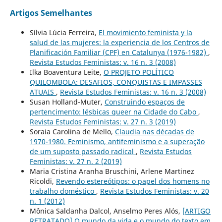
Artigos Semelhantes
Sílvia Lúcia Ferreira,
El movimiento feminista y la
salud de las mujeres: la experiencia de los Centros de
Planificación Familiar (CPF) en Catalunya (1976-1982)
,
Revista Estudos Feministas: v. 16 n. 3 (2008)
Ilka Boaventura Leite,
O PROJETO POLÍTICO
QUILOMBOLA: DESAFIOS, CONQUISTAS E IMPASSES
ATUAIS
,
Revista Estudos Feministas: v. 16 n. 3 (2008)
Susan Holland-Muter,
Construindo espaços de
pertencimento: lésbicas queer na Cidade do Cabo
,
Revista Estudos Feministas: v. 27 n. 3 (2019)
Soraia Carolina de Mello,
Claudia nas décadas de
1970-1980. Feminismo, antifeminismo e a superação
de um suposto passado radical
,
Revista Estudos
Feministas: v. 27 n. 2 (2019)
Maria Cristina Aranha Bruschini, Arlene Martinez
Ricoldi,
Revendo estereótipos: o papel dos homens no
trabalho doméstico
,
Revista Estudos Feministas: v. 20
n. 1 (2012)
Mônica Saldanha Dalcol, Anselmo Peres Alós,
[ARTIGO
RETRATADO] O mundo da vida e o mundo do texto em