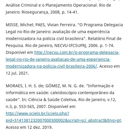
Análise Criminal e o Planejamento Operacional. Rio de
Janeiro: Riosegurança, 2008, p. 14-41.
MISSE, Michel; PAES, Vívian Ferreira. “O Programa Delegacia
Legal no Rio de Janeiro: avaliação de uma experiência
modernizadora na polícia civil brasileira”. Relatório Final de
Pesquisa. Rio de Janeiro, NECVU-IFCSUFRJ, 2006. p. 1-74.
Disponível em
http://necvu.com.br/o-programa-delegacia-
legal-no-rio-de-janeiro-avaliacao-de-uma-experiencia-
modernizadora-na-policia-civil-brasileira-2006/
. Acesso em
12 jul. 2021.
MORAES, I. H. S. de; GÓMEZ, M. N. G. de. “Informação e
informática em saúde: caleidoscópio contemporâneo da
saúde”. In: Ciência & Saúde Coletiva, Rio de Janeiro, v.12,
n.3, p. 553-565, 2007. Disponível em
http://www.scielo.br/scielo.php?
pid=S141381232007000300002&script=sci_abstract&tlng=pt
.
Acesso em 12 dez. 2019.