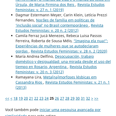
Úrsula, de Maria Firmina dos Reis
,
Revista Estudos
Feministas: v. 27 n. 1 (2019)
Dagmar Estermann Meyer, Carin Klein, Letícia Prezzi
Fernandes,
Noções de família em políticas de
‘inclusão social’ no Brasil contemporâneo
,
Revista
Estudos Feministas: v. 20 n. 2 (2012)
Camila Ferraz Jucá Menezes, Rebeca Luisa Passos
Ferreira, Roberta de Sousa Mélo,
“Imagina ela nua!”:
Experiências de mulheres que se autodeclaram
gordas
,
Revista Estudos Feministas: v. 28 n. 2 (2020)
María Andrea Delfino,
Desocupación, trabajo
doméstico y desigualdad: una mirada desde el uso del
tiempo en Rosario, Argentina
,
Revista Estudos
Feministas: v. 20 n. 3 (2012)
Ramayana Lira,
Meta(na)morfoses lésbicas em
Cassandra Rios
,
Revista Estudos Feministas: v. 21 n. 1
(2013)
<<
<
18
19
20
21
22
23
24
25
26
27
28
29
30
31
32
>
>>
Você também pode
iniciar uma pesquisa avançada por
similaridade
para este artigo.