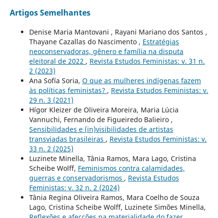
Artigos Semelhantes
Denise Maria Mantovani , Rayani Mariano dos Santos ,
Thayane Cazallas do Nascimento ,
Estratégias
neoconservadoras, gênero e família na disputa
eleitoral de 2022
,
Revista Estudos Feministas: v. 31 n.
2 (2023)
Ana Sofía Soria,
O que as mulheres indígenas fazem
às políticas feministas?
,
Revista Estudos Feministas: v.
29 n. 3 (2021)
Hígor Kleizer de Oliveira Moreira, Maria Lúcia
Vannuchi, Fernando de Figueiredo Balieiro ,
Sensibilidades e (in)visibilidades de artistas
transviadas brasileiras
,
Revista Estudos Feministas: v.
33 n. 2 (2025)
Luzinete Minella, Tânia Ramos, Mara Lago, Cristina
Scheibe Wolff,
Feminismos contra calamidades,
guerras e conservadorismos
,
Revista Estudos
Feministas: v. 32 n. 2 (2024)
Tânia Regina Oliveira Ramos, Mara Coelho de Souza
Lago, Cristina Scheibe Wolff, Luzinete Simões Minella,
Reflexões e afecções na materialidade do fazer