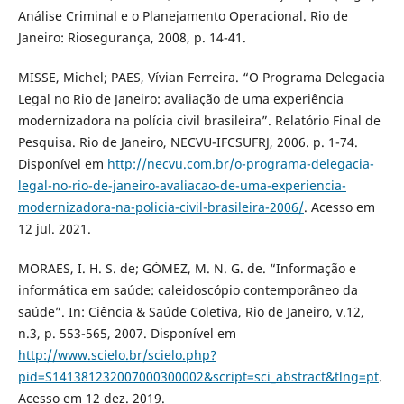
Análise Criminal e o Planejamento Operacional. Rio de
Janeiro: Riosegurança, 2008, p. 14-41.
MISSE, Michel; PAES, Vívian Ferreira. “O Programa Delegacia
Legal no Rio de Janeiro: avaliação de uma experiência
modernizadora na polícia civil brasileira”. Relatório Final de
Pesquisa. Rio de Janeiro, NECVU-IFCSUFRJ, 2006. p. 1-74.
Disponível em
http://necvu.com.br/o-programa-delegacia-
legal-no-rio-de-janeiro-avaliacao-de-uma-experiencia-
modernizadora-na-policia-civil-brasileira-2006/
. Acesso em
12 jul. 2021.
MORAES, I. H. S. de; GÓMEZ, M. N. G. de. “Informação e
informática em saúde: caleidoscópio contemporâneo da
saúde”. In: Ciência & Saúde Coletiva, Rio de Janeiro, v.12,
n.3, p. 553-565, 2007. Disponível em
http://www.scielo.br/scielo.php?
pid=S141381232007000300002&script=sci_abstract&tlng=pt
.
Acesso em 12 dez. 2019.