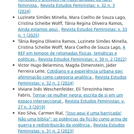
feminista
,
Revista Estudos Feministas: v. 32 n. 3
(2024)
Luzinete Simões Minella, Mara Coelho de Souza Lago,
Cristina Scheibe Wolff, Tânia Regina Oliveira Ramos,
Ainda estamos aqui
,
Revista Estudos Feministas: v. 33
n. 1 (2025)
Tânia Regina Oliveira Ramos, Luzinete Simões Minella,
Cristina Scheibe Wolff, Mara Coelho de Souza Lago,
A
REF em tempos de retomadas físicas, temáticas e
políticas
,
Revista Estudos Feministas: v. 30 n. 2 (2022)
Victor Hugo Belarmino, Magda Dimenstein, Jáder
Ferreira Leite,
Cotidiano e a experiência urbana gay:
afeminação como categoria analítica
,
Revista Estudos
Feministas: v. 32 n. 2 (2024)
Viviane Inês Weschenfelder, Elí Terezinha Henn
Fabris,
Tornar-se mulher negra: escrita de si em um
espaço interseccional
,
Revista Estudos Feministas: v.
27 n. 3 (2019)
Keo Silva, Carmen Rial,
“Isso aqui é uma barricada!
Não uma bíblia”: as potências da ficção como arma de
guerra e redistribuição da violência
,
Revista Estudos
Feministas: v. 31 n. 2 (2023)