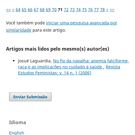
<<
<
64
65
66
67
68
69
70
71
72
73
74
75
76
77
78
>
>>
Você também pode
iniciar uma pesquisa avançada por
similaridade
para este artigo.
Artigos mais lidos pelo mesmo(s) autor(es)
Josué Laguardia,
No fio da navalha: anemia falciforme,
raça e as implicações no cuidado à saúde
,
Revista
Estudos Feministas: v. 14 n. 1 (2006)
Enviar Submissão
Idioma
English