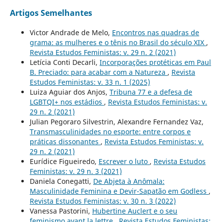
Artigos Semelhantes
Victor Andrade de Melo,
Encontros nas quadras de
grama: as mulheres e o tênis no Brasil do século XIX
,
Revista Estudos Feministas: v. 29 n. 2 (2021)
Letícia Conti Decarli,
Incorporações protéticas em Paul
B. Preciado: para acabar com a Natureza
,
Revista
Estudos Feministas: v. 33 n. 1 (2025)
Luiza Aguiar dos Anjos,
Tribuna 77 e a defesa de
LGBTQI+ nos estádios
,
Revista Estudos Feministas: v.
29 n. 2 (2021)
Julian Pegoraro Silvestrin, Alexandre Fernandez Vaz,
Transmasculinidades no esporte: entre corpos e
práticas dissonantes
,
Revista Estudos Feministas: v.
29 n. 2 (2021)
Eurídice Figueiredo,
Escrever o luto
,
Revista Estudos
Feministas: v. 29 n. 3 (2021)
Daniela Conegatti,
De Abjeta à Anômala:
Masculinidade Feminina e Devir-Sapatão em Godless
,
Revista Estudos Feministas: v. 30 n. 3 (2022)
Vanessa Pastorini,
Hubertine Auclert e o seu
feminismo avant la lettre
,
Revista Estudos Feministas: