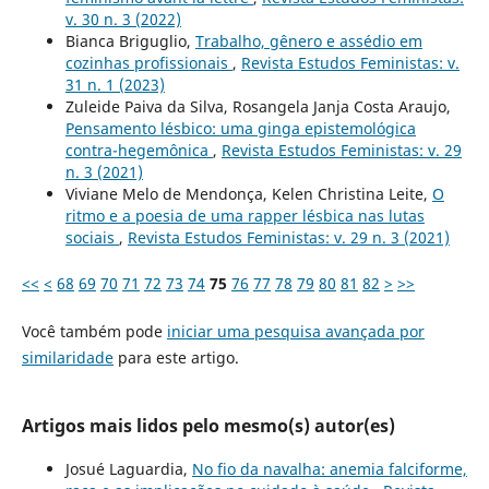
v. 30 n. 3 (2022)
Bianca Briguglio,
Trabalho, gênero e assédio em
cozinhas profissionais
,
Revista Estudos Feministas: v.
31 n. 1 (2023)
Zuleide Paiva da Silva, Rosangela Janja Costa Araujo,
Pensamento lésbico: uma ginga epistemológica
contra-hegemônica
,
Revista Estudos Feministas: v. 29
n. 3 (2021)
Viviane Melo de Mendonça, Kelen Christina Leite,
O
ritmo e a poesia de uma rapper lésbica nas lutas
sociais
,
Revista Estudos Feministas: v. 29 n. 3 (2021)
<<
<
68
69
70
71
72
73
74
75
76
77
78
79
80
81
82
>
>>
Você também pode
iniciar uma pesquisa avançada por
similaridade
para este artigo.
Artigos mais lidos pelo mesmo(s) autor(es)
Josué Laguardia,
No fio da navalha: anemia falciforme,