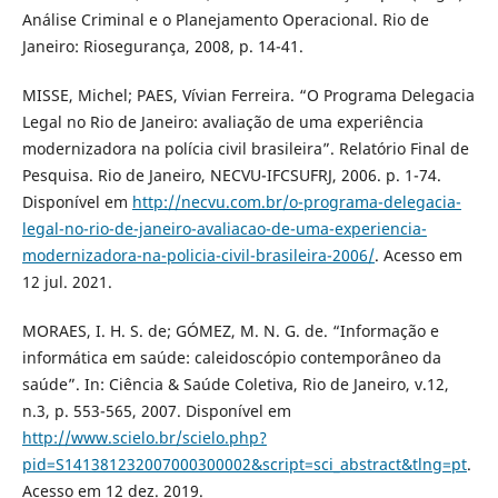
Análise Criminal e o Planejamento Operacional. Rio de
Janeiro: Riosegurança, 2008, p. 14-41.
MISSE, Michel; PAES, Vívian Ferreira. “O Programa Delegacia
Legal no Rio de Janeiro: avaliação de uma experiência
modernizadora na polícia civil brasileira”. Relatório Final de
Pesquisa. Rio de Janeiro, NECVU-IFCSUFRJ, 2006. p. 1-74.
Disponível em
http://necvu.com.br/o-programa-delegacia-
legal-no-rio-de-janeiro-avaliacao-de-uma-experiencia-
modernizadora-na-policia-civil-brasileira-2006/
. Acesso em
12 jul. 2021.
MORAES, I. H. S. de; GÓMEZ, M. N. G. de. “Informação e
informática em saúde: caleidoscópio contemporâneo da
saúde”. In: Ciência & Saúde Coletiva, Rio de Janeiro, v.12,
n.3, p. 553-565, 2007. Disponível em
http://www.scielo.br/scielo.php?
pid=S141381232007000300002&script=sci_abstract&tlng=pt
.
Acesso em 12 dez. 2019.