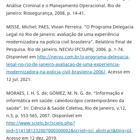
Análise Criminal e o Planejamento Operacional. Rio de
Janeiro: Riosegurança, 2008, p. 14-41.
MISSE, Michel; PAES, Vívian Ferreira. “O Programa Delegacia
Legal no Rio de Janeiro: avaliação de uma experiência
modernizadora na polícia civil brasileira”. Relatório Final de
Pesquisa. Rio de Janeiro, NECVU-IFCSUFRJ, 2006. p. 1-74.
Disponível em
http://necvu.com.br/o-programa-delegacia-
legal-no-rio-de-janeiro-avaliacao-de-uma-experiencia-
modernizadora-na-policia-civil-brasileira-2006/
. Acesso em
12 jul. 2021.
MORAES, I. H. S. de; GÓMEZ, M. N. G. de. “Informação e
informática em saúde: caleidoscópio contemporâneo da
saúde”. In: Ciência & Saúde Coletiva, Rio de Janeiro, v.12,
n.3, p. 553-565, 2007. Disponível em
http://www.scielo.br/scielo.php?
pid=S141381232007000300002&script=sci_abstract&tlng=pt
.
Acesso em 12 dez. 2019.