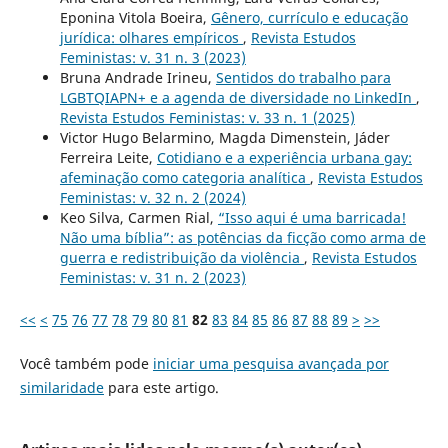
Eponina Vitola Boeira,
Gênero, currículo e educação
jurídica: olhares empíricos
,
Revista Estudos
Feministas: v. 31 n. 3 (2023)
Bruna Andrade Irineu,
Sentidos do trabalho para
LGBTQIAPN+ e a agenda de diversidade no LinkedIn
,
Revista Estudos Feministas: v. 33 n. 1 (2025)
Victor Hugo Belarmino, Magda Dimenstein, Jáder
Ferreira Leite,
Cotidiano e a experiência urbana gay:
afeminação como categoria analítica
,
Revista Estudos
Feministas: v. 32 n. 2 (2024)
Keo Silva, Carmen Rial,
“Isso aqui é uma barricada!
Não uma bíblia”: as potências da ficção como arma de
guerra e redistribuição da violência
,
Revista Estudos
Feministas: v. 31 n. 2 (2023)
<<
<
75
76
77
78
79
80
81
82
83
84
85
86
87
88
89
>
>>
Você também pode
iniciar uma pesquisa avançada por
similaridade
para este artigo.