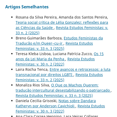
Artigos Semelhantes
Rosana da Silva Pereira, Amanda dos Santos Pereira,
Teoria social crítica de Lélia Gonzalez: reflexões para
as Ciências da Saúde
,
Revista Estudos Feministas: v.
33 n. 2 (2025)
Breno Guimarães Barboza,
Estudos Feministas da
Tradução e/m Queer~cu-ir
,
Revista Estudos
Feministas: v. 33 n. 3 (2025)
Teresa Kleba Lisboa, Luciana Patrícia Zucco,
Os 15
anos da Lei Maria da Penha
,
Revista Estudos
Feministas: v. 30 n. 2 (2022)
Laira Rocha Tenca,
Entre avanços e retrocessos: a luta
transnacional por direitos LGBTI
,
Revista Estudos
Feministas: v. 33 n. 2 (2025)
Monaliza Rios Silva,
O Que os Machos Querem:
tradução intercultural desestabilizando o patriarcado
,
Revista Estudos Feministas: v. 33 n. 3 (2025)
Daniela Cecilia Grisoski,
Notas sobre Dandara
Katheryn por Anderson Cavichioli
,
Revista Estudos
Feministas: v. 30 n. 3 (2022)
Ana Clara Correa Henning, Lara Veiras Collares,