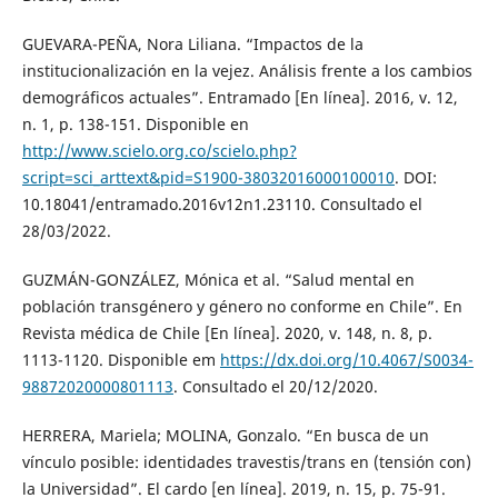
GUEVARA-PEÑA, Nora Liliana. “Impactos de la
institucionalización en la vejez. Análisis frente a los cambios
demográficos actuales”. Entramado [En línea]. 2016, v. 12,
n. 1, p. 138-151. Disponible en
http://www.scielo.org.co/scielo.php?
script=sci_arttext&pid=S1900-38032016000100010
. DOI:
10.18041/entramado.2016v12n1.23110. Consultado el
28/03/2022.
GUZMÁN-GONZÁLEZ, Mónica et al. “Salud mental en
población transgénero y género no conforme en Chile”. En
Revista médica de Chile [En línea]. 2020, v. 148, n. 8, p.
1113-1120. Disponible em
https://dx.doi.org/10.4067/S0034-
98872020000801113
. Consultado el 20/12/2020.
HERRERA, Mariela; MOLINA, Gonzalo. “En busca de un
vínculo posible: identidades travestis/trans en (tensión con)
la Universidad”. El cardo [en línea]. 2019, n. 15, p. 75-91.