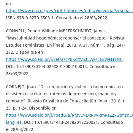
en
https://www.oas.org/es/cidh/informes/pdfs/ViolenciaPersonas
ISBN 978-0-8270-6503-1. Consultado el 28/03/2022.
CONNELL, Robert William; MESERSCHMIDT, James.
“Masculinidad hegemónica: repensar el concepto”. Revista
Estudos Feministas [En línea]. 2013, v. 21, núm. 1, pág. 241-
282. Disponible en
https://www.scielo.br/j/ref/a/cPBKdXV63LVw75GrVvH39NC
.
DOI: 10.1590/S0104-026X2013000100014. Consultado el
28/03/2022.
CORNEJO, Juan. “Discriminación y violencia homofóbica en
el sistema escolar: estrategias de prevención, manejo y
combate”. Revista Brasileira de Educação [En línea]. 2018, n.
23, p. 1-24. Disponible en
https://www.scielo.br/j/rbedu/a/RMvLNDxRVVRmRsZZxGtmznL/
lang=es
. DOI: 10.1590/S1413-24782018230031. Consultado
el 28/03/2022.