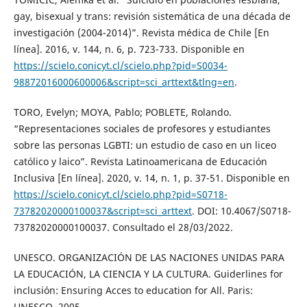
gay, bisexual y trans: revisión sistemática de una década de
investigación (2004-2014)”. Revista médica de Chile [En
línea]. 2016, v. 144, n. 6, p. 723-733. Disponible en
https://scielo.conicyt.cl/scielo.php?pid=S0034-
98872016000600006&script=sci_arttext&tlng=en
.
TORO, Evelyn; MOYA, Pablo; POBLETE, Rolando.
“Representaciones sociales de profesores y estudiantes
sobre las personas LGBTI: un estudio de caso en un liceo
católico y laico”. Revista Latinoamericana de Educación
Inclusiva [En línea]. 2020, v. 14, n. 1, p. 37-51. Disponible en
https://scielo.conicyt.cl/scielo.php?pid=S0718-
73782020000100037&script=sci_arttext
. DOI: 10.4067/S0718-
73782020000100037. Consultado el 28/03/2022.
UNESCO. ORGANIZACIÓN DE LAS NACIONES UNIDAS PARA
LA EDUCACIÓN, LA CIENCIA Y LA CULTURA. Guiderlines for
inclusión: Ensuring Acces to education for All. Paris:
UNESCO, 2005.