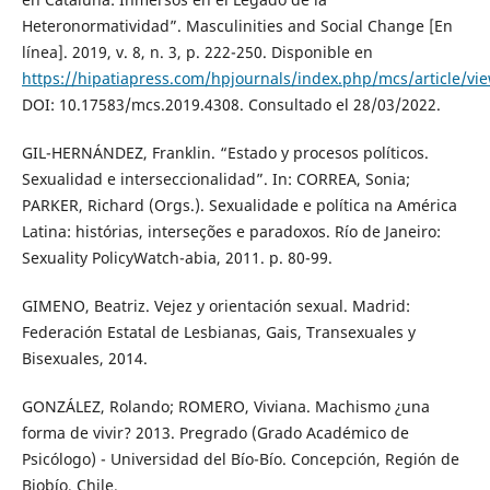
Heteronormatividad”. Masculinities and Social Change [En
línea]. 2019, v. 8, n. 3, p. 222-250. Disponible en
https://hipatiapress.com/hpjournals/index.php/mcs/article/vi
DOI: 10.17583/mcs.2019.4308. Consultado el 28/03/2022.
GIL-HERNÁNDEZ, Franklin. “Estado y procesos políticos.
Sexualidad e interseccionalidad”. In: CORREA, Sonia;
PARKER, Richard (Orgs.). Sexualidade e política na América
Latina: histórias, interseções e paradoxos. Río de Janeiro:
Sexuality PolicyWatch-abia, 2011. p. 80-99.
GIMENO, Beatriz. Vejez y orientación sexual. Madrid:
Federación Estatal de Lesbianas, Gais, Transexuales y
Bisexuales, 2014.
GONZÁLEZ, Rolando; ROMERO, Viviana. Machismo ¿una
forma de vivir? 2013. Pregrado (Grado Académico de
Psicólogo) - Universidad del Bío-Bío. Concepción, Región de
Biobío, Chile.