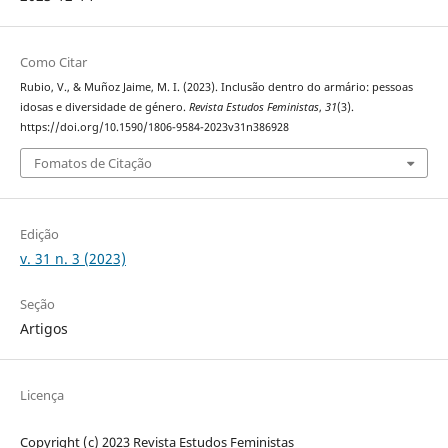
Como Citar
Rubio, V., & Muñoz Jaime, M. I. (2023). Inclusão dentro do armário: pessoas
idosas e diversidade de género.
Revista Estudos Feministas
,
31
(3).
https://doi.org/10.1590/1806-9584-2023v31n386928
Fomatos de Citação
Edição
v. 31 n. 3 (2023)
Seção
Artigos
Licença
Copyright (c) 2023 Revista Estudos Feministas