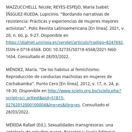
MAZZUCCHELLI, Nicole; REYES-ESPEJO, María Isabel;
ÍÑIGUEZ-RUEDA, Lupicinio. “Bordando narrativas de
resistencia: Prácticas y experiencias de mujeres mayores
activistas”. Polis Revista Latinoamericana [En línea]. 2021, v.
20, n. 60, p. 9-27. Disponible en
https://dialnet.unirioja.es/servlet/articulo?codigo=8247692
.
ISSN-e 0718-6568. DOI: 10.32735/S0718-6568/2021-N60-
1654. Consultado el 28/03/2022.
MÉNDEZ, María. “De los habitus al femichismo:
Reproducción de conductas machistas en mujeres de
Cochabamba”. Punto Cero [En línea]. 2012, v. 17, n. 24, p.
18-30. Disponible en
http://www.scielo.org.bo/scielo.php?
script=sci_arttext&pid=S1815-
02762012000100004&lng=es&tlng=es
. Consultado el
28/03/2022.
MÉRIDA Rafael (Ed.). Sexualidades transgresoras: una
antología de estudios queer. Barcelona: Icaria Editorial,