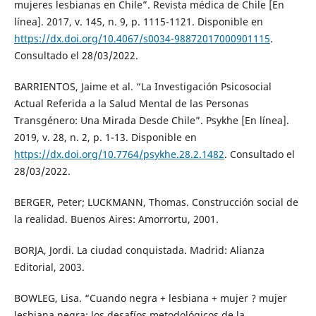
mujeres lesbianas en Chile”. Revista médica de Chile [En
línea]. 2017, v. 145, n. 9, p. 1115-1121. Disponible en
https://dx.doi.org/10.4067/s0034-98872017000901115
.
Consultado el 28/03/2022.
BARRIENTOS, Jaime et al. “La Investigación Psicosocial
Actual Referida a la Salud Mental de las Personas
Transgénero: Una Mirada Desde Chile”. Psykhe [En línea].
2019, v. 28, n. 2, p. 1-13. Disponible en
https://dx.doi.org/10.7764/psykhe.28.2.1482
. Consultado el
28/03/2022.
BERGER, Peter; LUCKMANN, Thomas. Construcción social de
la realidad. Buenos Aires: Amorrortu, 2001.
BORJA, Jordi. La ciudad conquistada. Madrid: Alianza
Editorial, 2003.
BOWLEG, Lisa. “Cuando negra + lesbiana + mujer ? mujer
lesbiana negra: los desafíos metodológicos de la