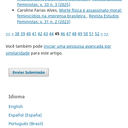
Feministas: v. 33 n. 3 (2025)
Caroline Farias Alves,
Morte física e assassinato moral:
feminicídios na imprensa brasileira
,
Revista Estudos
Feministas: v. 31 n. 2 (2023)
<<
<
38
39
40
41
42
43
44
45
46
47
48
49
50
51
52
>
>>
Você também pode
iniciar uma pesquisa avançada por
similaridade
para este artigo.
Enviar Submissão
Idioma
English
Español (España)
Português (Brasil)