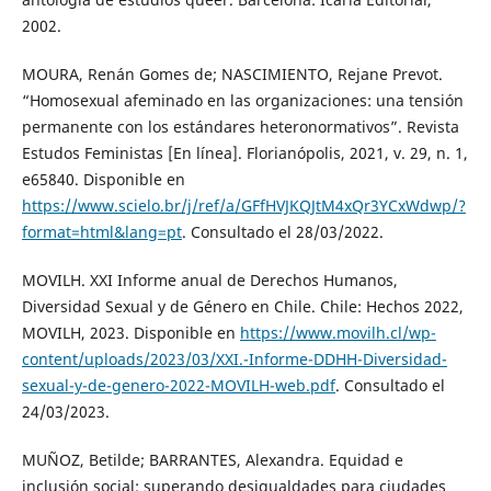
2002.
MOURA, Renán Gomes de; NASCIMIENTO, Rejane Prevot.
“Homosexual afeminado en las organizaciones: una tensión
permanente con los estándares heteronormativos”. Revista
Estudos Feministas [En línea]. Florianópolis, 2021, v. 29, n. 1,
e65840. Disponible en
https://www.scielo.br/j/ref/a/GFfHVJKQJtM4xQr3YCxWdwp/?
format=html&lang=pt
. Consultado el 28/03/2022.
MOVILH. XXI Informe anual de Derechos Humanos,
Diversidad Sexual y de Género en Chile. Chile: Hechos 2022,
MOVILH, 2023. Disponible en
https://www.movilh.cl/wp-
content/uploads/2023/03/XXI.-Informe-DDHH-Diversidad-
sexual-y-de-genero-2022-MOVILH-web.pdf
. Consultado el
24/03/2023.
MUÑOZ, Betilde; BARRANTES, Alexandra. Equidad e
inclusión social: superando desigualdades para ciudades