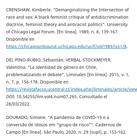
CRENSHAW, Kimberle. “Demarginalizing the Intersection of
race and sex: A black feminist critique of antidiscrimination
doctrine, feminist theory and antiracist politics”. University
of Chicago Legal Forum. [En línea]. 1989, n. 8, 139-167.
Disponible en
https://chicagounbound.uchicago.edu/uclf/vol1989/iss1/8
.
DEL PINO-RUBIO, Sebastián; VERBAL-STOCKMEYER,
Valentina. “La identidad de género en Chile,
problematizando el debate”. Liminales [En línea]. 2015, v. 1,
n. 7, p. 156-178. Disponible en
https://revistafacso.ucentral.cl/index.php/liminales/article/vie
DOI: 10.54255/lim.vol4.num07.265. Consultado el
28/03/2022.
DOURADO, Simone. “A pandemia de COVID-19 e a
conversão de idosos em “grupo de risco””. Cadernos de
Campo [En línea]. São Paulo, 2020, n. 29 (supl), p. 153-162.