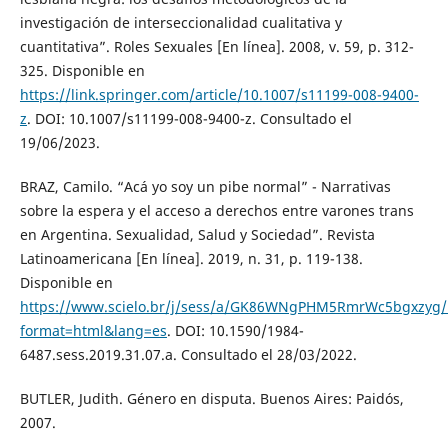
investigación de interseccionalidad cualitativa y
cuantitativa”. Roles Sexuales [En línea]. 2008, v. 59, p. 312-
325. Disponible en
https://link.springer.com/article/10.1007/s11199-008-9400-
z
. DOI: 10.1007/s11199-008-9400-z. Consultado el
19/06/2023.
BRAZ, Camilo. “Acá yo soy un pibe normal” - Narrativas
sobre la espera y el acceso a derechos entre varones trans
en Argentina. Sexualidad, Salud y Sociedad”. Revista
Latinoamericana [En línea]. 2019, n. 31, p. 119-138.
Disponible en
https://www.scielo.br/j/sess/a/GK86WNgPHM5RmrWc5bgxzyg/
format=html&lang=es
. DOI: 10.1590/1984-
6487.sess.2019.31.07.a. Consultado el 28/03/2022.
BUTLER, Judith. Género en disputa. Buenos Aires: Paidós,
2007.