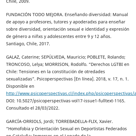
Chile, 2009.
FUNDACIÓN TODO MEJORA. Enseñando diversidad: Manual
de apoyo a profesores, tutores y apoderadxs para enseñar
sobre diversidad, orientación sexual e identidad y expresión
de género a niñxs y adolescentes entre 9 y 12 años.
Santiago, Chile, 2017.
GALAZ, Caterine; SEPÚLVEDA, Mauricio; POBLETE, Rolando;
TRONCOSO, Lelya; MORRISON, Rodolfo. “Derechos LGTBI en
Chile: Tensiones en la constitución de otredades
sexualizadas”. Psicoperspectivas [En línea]. 2018, v. 17, n. 1.
Disponible en
http://www.psicoperspectivas.cl/index.php/psicoperspectivas/a
DOI: 10.5027/psicoperspectivas-vol17-issue1-fulltext-1165.
Consultado el 28/03/2022.
GARCÍA-ORRIOLS, Jordi; TORREBADELLA-FLIX, Xavier.
“Homofobia y Orientación Sexual en Deportistas Federados
en Cataluña: Inmersos en el Legado de la