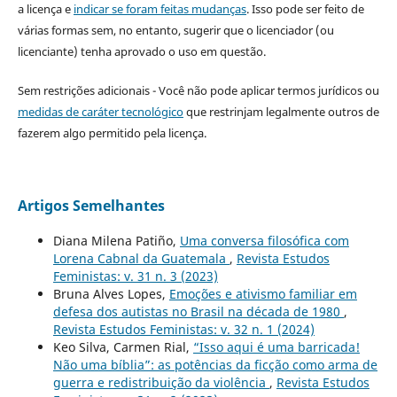
a licença e
indicar se foram feitas mudanças
. Isso pode ser feito de
várias formas sem, no entanto, sugerir que o licenciador (ou
licenciante) tenha aprovado o uso em questão.
Sem restrições adicionais - Você não pode aplicar termos jurídicos ou
medidas de caráter tecnológico
que restrinjam legalmente outros de
fazerem algo permitido pela licença.
Artigos Semelhantes
Diana Milena Patiño,
Uma conversa filosófica com
Lorena Cabnal da Guatemala
,
Revista Estudos
Feministas: v. 31 n. 3 (2023)
Bruna Alves Lopes,
Emoções e ativismo familiar em
defesa dos autistas no Brasil na década de 1980
,
Revista Estudos Feministas: v. 32 n. 1 (2024)
Keo Silva, Carmen Rial,
“Isso aqui é uma barricada!
Não uma bíblia”: as potências da ficção como arma de
guerra e redistribuição da violência
,
Revista Estudos