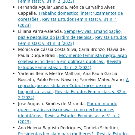
Feministas: v. 31 n. 2 (2023)
Fernanda Aguiar Zanola, Mônica Carvalho Alves
Cappelle,
Trabalho doméstico: intercruzamentos de
opressões
,
Revista Estudos Feministas: v. 31 n. 1
(2023)
Liliana Parra-Valencia,
Sempre-vivas: Emancipação,
paz e pesquisa do jardim de Heloísa
,
Revista Estudos
Feministas: v. 31 n. 3 (2023)
Mônica de Cássia Costa Silva, Carla Bronzo, Flávia de
Paula Duque Brasil,
Movimento feminista negro, ação
coletiva e incidência em políticas públicas
,
Revista
Estudos Feministas: v. 32 n. 2 (2024)
Yarlenis Ileinis Mestre Malfrán, Ana Paula Garcia
Boscatti, Pablo Pérez Navarro, Yanelvis Mateo Arañó,
A
reprodução assistida em Cuba: traços de uma
biopolítica racial
,
Revista Estudos Feministas: v. 32 n.
2 (2024)
José Augusto Simões de Miranda,
Por um mundo
queer: práticas discursivas como performances
identitárias
,
Revista Estudos Feministas: v. 31 n. 2
(2023)
Ana Helena Baptista Rodrigues, Daniela Schettini,
Presidentas legislam para mulheres?
,
Revista Estudos