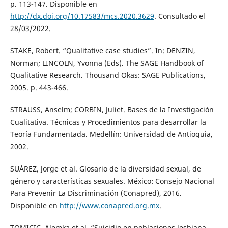
p. 113-147. Disponible en
http://dx.doi.org/10.17583/mcs.2020.3629
. Consultado el
28/03/2022.
STAKE, Robert. “Qualitative case studies”. In: DENZIN,
Norman; LINCOLN, Yvonna (Eds). The SAGE Handbook of
Qualitative Research. Thousand Okas: SAGE Publications,
2005. p. 443-466.
STRAUSS, Anselm; CORBIN, Juliet. Bases de la Investigación
Cualitativa. Técnicas y Procedimientos para desarrollar la
Teoría Fundamentada. Medellín: Universidad de Antioquia,
2002.
SUÁREZ, Jorge et al. Glosario de la diversidad sexual, de
género y características sexuales. México: Consejo Nacional
Para Prevenir La Discriminación (Conapred), 2016.
Disponible en
http://www.conapred.org.mx
.
TOMICIC, Alemka et al. “Suicidio en poblaciones lesbiana,