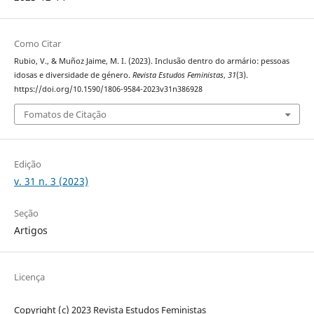
Como Citar
Rubio, V., & Muñoz Jaime, M. I. (2023). Inclusão dentro do armário: pessoas
idosas e diversidade de género.
Revista Estudos Feministas
,
31
(3).
https://doi.org/10.1590/1806-9584-2023v31n386928
Fomatos de Citação
Edição
v. 31 n. 3 (2023)
Seção
Artigos
Licença
Copyright (c) 2023 Revista Estudos Feministas