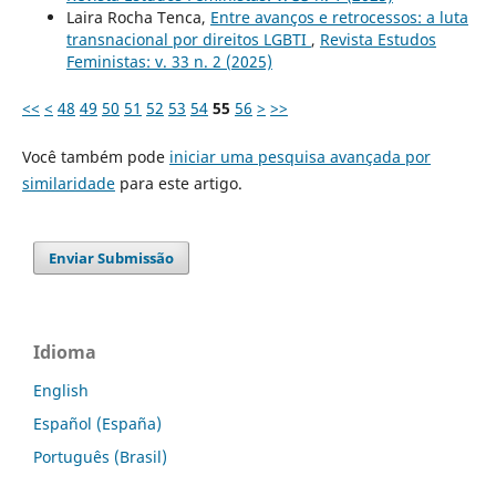
Laira Rocha Tenca,
Entre avanços e retrocessos: a luta
transnacional por direitos LGBTI
,
Revista Estudos
Feministas: v. 33 n. 2 (2025)
<<
<
48
49
50
51
52
53
54
55
56
>
>>
Você também pode
iniciar uma pesquisa avançada por
similaridade
para este artigo.
Enviar Submissão
Idioma
English
Español (España)
Português (Brasil)