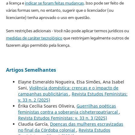
a licença e
indicar se foram feitas mudanças
. Isso pode ser feito de
várias formas sem, no entanto, sugerir que o licenciador (ou
licenciante) tenha aprovado o uso em questão.
Sem restrições adicionais - Você não pode aplicar termos jurídicos ou
medidas de caráter tecnológico
que restrinjam legalmente outros de
fazerem algo permitido pela licença.
Artigos Semelhantes
Elayne Esmeraldo Nogueira, Elsa Simões, Ana Isabel
Sani,
Violência doméstica: crenças e o impacto de
campanhas publicitárias
,
Revista Estudos Feministas:
v. 33 n. 2 (2025)
Érika Cecília Soares Oliveira,
Guerrilhas poéticas
feministas contra a soberania cisheteropatriarcal
,
Revista Estudos Feministas: v. 33 n. 3 (2025)
Claudia García,
Doenças das mulheres escravizadas
no final da Córdoba colonial
,
Revista Estudos