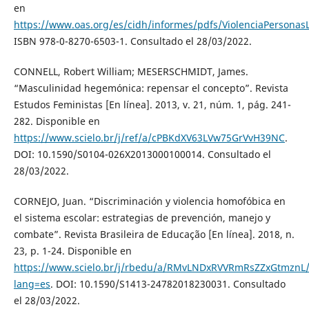
en
https://www.oas.org/es/cidh/informes/pdfs/ViolenciaPersonas
ISBN 978-0-8270-6503-1. Consultado el 28/03/2022.
CONNELL, Robert William; MESERSCHMIDT, James.
“Masculinidad hegemónica: repensar el concepto”. Revista
Estudos Feministas [En línea]. 2013, v. 21, núm. 1, pág. 241-
282. Disponible en
https://www.scielo.br/j/ref/a/cPBKdXV63LVw75GrVvH39NC
.
DOI: 10.1590/S0104-026X2013000100014. Consultado el
28/03/2022.
CORNEJO, Juan. “Discriminación y violencia homofóbica en
el sistema escolar: estrategias de prevención, manejo y
combate”. Revista Brasileira de Educação [En línea]. 2018, n.
23, p. 1-24. Disponible en
https://www.scielo.br/j/rbedu/a/RMvLNDxRVVRmRsZZxGtmznL/
lang=es
. DOI: 10.1590/S1413-24782018230031. Consultado
el 28/03/2022.