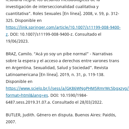
investigación de interseccionalidad cualitativa y
cuantitativa”. Roles Sexuales [En línea]. 2008, v. 59, p. 312-
325. Disponible en
https://link.springer.com/article/10.1007/s11199-008-9400-
z
. DOI: 10.1007/s11199-008-9400-z. Consultado el
19/06/2023.
BRAZ, Camilo. “Acá yo soy un pibe normal” - Narrativas
sobre la espera y el acceso a derechos entre varones trans
en Argentina. Sexualidad, Salud y Sociedad”. Revista
Latinoamericana [En línea]. 2019, n. 31, p. 119-138.
Disponible en
https://www.scielo.br/j/sess/a/GK86WNgPHM5RmrWc5bgxzyg/
format=html&lang=es
. DOI: 10.1590/1984-
6487.sess.2019.31.07.a. Consultado el 28/03/2022.
BUTLER, Judith. Género en disputa. Buenos Aires: Paidós,
2007.