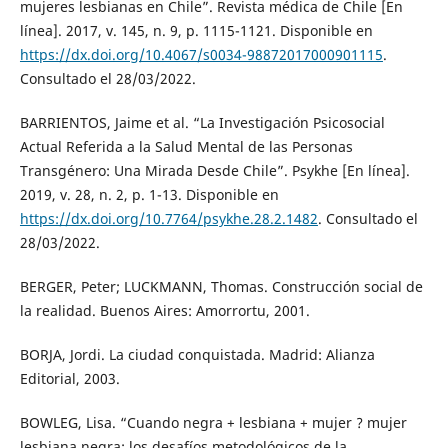
mujeres lesbianas en Chile”. Revista médica de Chile [En
línea]. 2017, v. 145, n. 9, p. 1115-1121. Disponible en
https://dx.doi.org/10.4067/s0034-98872017000901115
.
Consultado el 28/03/2022.
BARRIENTOS, Jaime et al. “La Investigación Psicosocial
Actual Referida a la Salud Mental de las Personas
Transgénero: Una Mirada Desde Chile”. Psykhe [En línea].
2019, v. 28, n. 2, p. 1-13. Disponible en
https://dx.doi.org/10.7764/psykhe.28.2.1482
. Consultado el
28/03/2022.
BERGER, Peter; LUCKMANN, Thomas. Construcción social de
la realidad. Buenos Aires: Amorrortu, 2001.
BORJA, Jordi. La ciudad conquistada. Madrid: Alianza
Editorial, 2003.
BOWLEG, Lisa. “Cuando negra + lesbiana + mujer ? mujer
lesbiana negra: los desafíos metodológicos de la