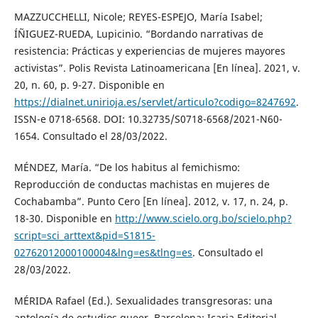
MAZZUCCHELLI, Nicole; REYES-ESPEJO, María Isabel;
ÍÑIGUEZ-RUEDA, Lupicinio. “Bordando narrativas de
resistencia: Prácticas y experiencias de mujeres mayores
activistas”. Polis Revista Latinoamericana [En línea]. 2021, v.
20, n. 60, p. 9-27. Disponible en
https://dialnet.unirioja.es/servlet/articulo?codigo=8247692
.
ISSN-e 0718-6568. DOI: 10.32735/S0718-6568/2021-N60-
1654. Consultado el 28/03/2022.
MÉNDEZ, María. “De los habitus al femichismo:
Reproducción de conductas machistas en mujeres de
Cochabamba”. Punto Cero [En línea]. 2012, v. 17, n. 24, p.
18-30. Disponible en
http://www.scielo.org.bo/scielo.php?
script=sci_arttext&pid=S1815-
02762012000100004&lng=es&tlng=es
. Consultado el
28/03/2022.
MÉRIDA Rafael (Ed.). Sexualidades transgresoras: una
antología de estudios queer. Barcelona: Icaria Editorial,