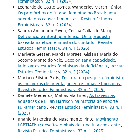
Feministas: v. 32 n. 1 (2024)
Leonardo do Couto Gomes, Wanderley Marchi Júnior,
Os primórdios do futebol feminino no Brasil: uma
agenda das causas feministas
,
Revista Estudos
Feministas: v. 32 n. 2 (2024)
Sandra Anchondo Pavón, Cecilia Gallardo Macip,
Deficiência e interdependência. Uma proposta
baseada na ética feminista do cuidado
,
Revista
Estudos Feministas: v. 34 n. 1 (2026)
Marivete Gesser, Marcia Moraes, Gislana Maria do
Socorro Monte do Vale,
Decolonizar a capacidade,
latinizar os estudos feministas da deficiência
,
Revista
Estudos Feministas: v. 32 n. 3 (2024)
Mariana Silvino Paris,
Tecitura da pesquisa feminista:
os encontros de orientação entre linhas e bordados
,
Revista Estudos Feministas: v. 33 n. 1 (2025)
Daniele Medeiros, Matias Martinez,
As travessias
aquáticas de Lilian Harrison na história do esporte
sul-americano
,
Revista Estudos Feministas: v. 33 n. 1
(2025)
Rhanielly Pereira do Nascimento Pinto,
Movimento
LGBTIAPN+: desafios globais de uma luta constante
,
Revista Estudos Feministas: v. 33 n. 1 (2025)