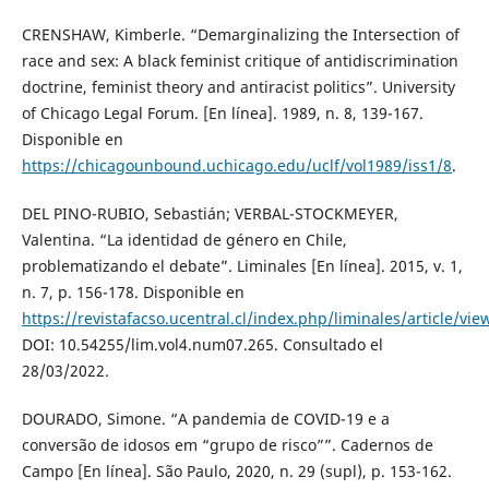
CRENSHAW, Kimberle. “Demarginalizing the Intersection of
race and sex: A black feminist critique of antidiscrimination
doctrine, feminist theory and antiracist politics”. University
of Chicago Legal Forum. [En línea]. 1989, n. 8, 139-167.
Disponible en
https://chicagounbound.uchicago.edu/uclf/vol1989/iss1/8
.
DEL PINO-RUBIO, Sebastián; VERBAL-STOCKMEYER,
Valentina. “La identidad de género en Chile,
problematizando el debate”. Liminales [En línea]. 2015, v. 1,
n. 7, p. 156-178. Disponible en
https://revistafacso.ucentral.cl/index.php/liminales/article/vie
DOI: 10.54255/lim.vol4.num07.265. Consultado el
28/03/2022.
DOURADO, Simone. “A pandemia de COVID-19 e a
conversão de idosos em “grupo de risco””. Cadernos de
Campo [En línea]. São Paulo, 2020, n. 29 (supl), p. 153-162.