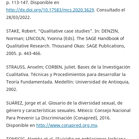
p. 113-147. Disponible en
http://dx.doi.org/10.17583/mcs.2020.3629
. Consultado el
28/03/2022.
STAKE, Robert. “Qualitative case studies”. In: DENZIN,
Norman; LINCOLN, Yvonna (Eds). The SAGE Handbook of
Qualitative Research. Thousand Okas: SAGE Publications,
2005. p. 443-466.
STRAUSS, Anselm; CORBIN, Juliet. Bases de la Investigación
Cualitativa. Técnicas y Procedimientos para desarrollar la
Teoría Fundamentada. Medellín: Universidad de Antioquia,
2002.
SUÁREZ, Jorge et al. Glosario de la diversidad sexual, de
género y características sexuales. México: Consejo Nacional
Para Prevenir La Discriminación (Conapred), 2016.
Disponible en
http://www.conapred.org.mx
.
TOMICIC, Alemka et al. “Suicidio en poblaciones lesbiana,