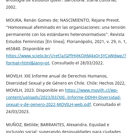
2002.
MOURA, Renán Gomes de; NASCIMIENTO, Rejane Prevot.
“Homosexual afeminado en las organizaciones: una tensión
permanente con los estándares heteronormativos”. Revista
Estudos Feministas [En línea]. Florianópolis, 2021, v. 29, n. 1,
e65840. Disponible en
https://www.scielo.br/j/ref/a/GFfHVJKQJtM4xQr3YCxWdwp/?
format=html&lang=pt
. Consultado el 28/03/2022.
MOVILH. XXI Informe anual de Derechos Humanos,
Diversidad Sexual y de Género en Chile. Chile: Hechos 2022,
MOVILH, 2023. Disponible en
https://www.movilh.cl/wp-
content/uploads/2023/03/XXI.-Informe-DDHH-Diversidad-
sexual-y-de-genero-2022-MOVILH-web.pdf
. Consultado el
24/03/2023.
MUÑOZ, Betilde; BARRANTES, Alexandra. Equidad e
inclusión social: superando desigualdades para ciudades