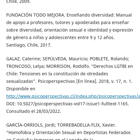
Chile, 2009.
FUNDACIÓN TODO MEJORA. Enseñando diversidad: Manual
de apoyo a profesores, tutores y apoderadxs para enseñar
sobre diversidad, orientación sexual e identidad y expresión
de género a niñxs y adolescentes entre 9 y 12 años.
Santiago, Chile, 2017.
GALAZ, Caterine; SEPÚLVEDA, Mauricio; POBLETE, Rolando;
TRONCOSO, Lelya; MORRISON, Rodolfo. “Derechos LGTBI en
Chile: Tensiones en la constitución de otredades
sexualizadas”. Psicoperspectivas [En línea]. 2018, v. 17, n. 1.
Disponible en
http://www.psicoperspectivas.cl/index.php/psicoperspectivas/a
DOI: 10.5027/psicoperspectivas-vol17-issue1-fulltext-1165.
Consultado el 28/03/2022.
GARCÍA-ORRIOLS, Jordi; TORREBADELLA-FLIX, Xavier.
“Homofobia y Orientación Sexual en Deportistas Federados
en Cataluña: Inmersos en el Legado de la