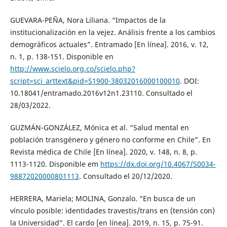
GUEVARA-PEÑA, Nora Liliana. “Impactos de la
institucionalización en la vejez. Análisis frente a los cambios
demográficos actuales”. Entramado [En línea]. 2016, v. 12,
n. 1, p. 138-151. Disponible en
http://www.scielo.org.co/scielo.php?
script=sci_arttext&pid=S1900-38032016000100010
. DOI:
10.18041/entramado.2016v12n1.23110. Consultado el
28/03/2022.
GUZMÁN-GONZÁLEZ, Mónica et al. “Salud mental en
población transgénero y género no conforme en Chile”. En
Revista médica de Chile [En línea]. 2020, v. 148, n. 8, p.
1113-1120. Disponible em
https://dx.doi.org/10.4067/S0034-
98872020000801113
. Consultado el 20/12/2020.
HERRERA, Mariela; MOLINA, Gonzalo. “En busca de un
vínculo posible: identidades travestis/trans en (tensión con)
la Universidad”. El cardo [en línea]. 2019, n. 15, p. 75-91.