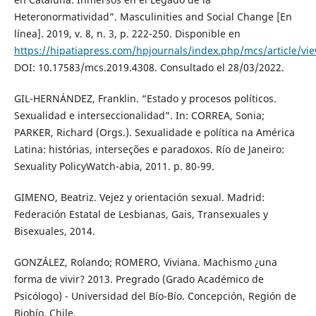
Heteronormatividad”. Masculinities and Social Change [En
línea]. 2019, v. 8, n. 3, p. 222-250. Disponible en
https://hipatiapress.com/hpjournals/index.php/mcs/article/vi
DOI: 10.17583/mcs.2019.4308. Consultado el 28/03/2022.
GIL-HERNÁNDEZ, Franklin. “Estado y procesos políticos.
Sexualidad e interseccionalidad”. In: CORREA, Sonia;
PARKER, Richard (Orgs.). Sexualidade e política na América
Latina: histórias, interseções e paradoxos. Río de Janeiro:
Sexuality PolicyWatch-abia, 2011. p. 80-99.
GIMENO, Beatriz. Vejez y orientación sexual. Madrid:
Federación Estatal de Lesbianas, Gais, Transexuales y
Bisexuales, 2014.
GONZÁLEZ, Rolando; ROMERO, Viviana. Machismo ¿una
forma de vivir? 2013. Pregrado (Grado Académico de
Psicólogo) - Universidad del Bío-Bío. Concepción, Región de
Biobío, Chile.