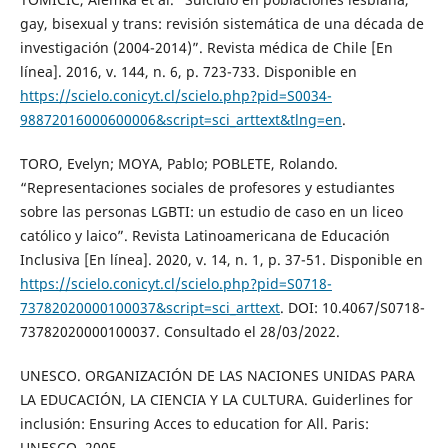
gay, bisexual y trans: revisión sistemática de una década de
investigación (2004-2014)”. Revista médica de Chile [En
línea]. 2016, v. 144, n. 6, p. 723-733. Disponible en
https://scielo.conicyt.cl/scielo.php?pid=S0034-
98872016000600006&script=sci_arttext&tlng=en
.
TORO, Evelyn; MOYA, Pablo; POBLETE, Rolando.
“Representaciones sociales de profesores y estudiantes
sobre las personas LGBTI: un estudio de caso en un liceo
católico y laico”. Revista Latinoamericana de Educación
Inclusiva [En línea]. 2020, v. 14, n. 1, p. 37-51. Disponible en
https://scielo.conicyt.cl/scielo.php?pid=S0718-
73782020000100037&script=sci_arttext
. DOI: 10.4067/S0718-
73782020000100037. Consultado el 28/03/2022.
UNESCO. ORGANIZACIÓN DE LAS NACIONES UNIDAS PARA
LA EDUCACIÓN, LA CIENCIA Y LA CULTURA. Guiderlines for
inclusión: Ensuring Acces to education for All. Paris:
UNESCO, 2005.