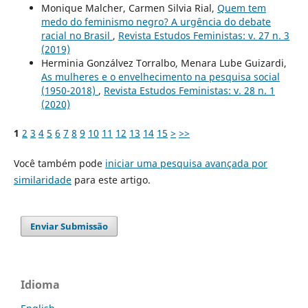
Monique Malcher, Carmen Silvia Rial,
Quem tem
medo do feminismo negro? A urgência do debate
racial no Brasil
,
Revista Estudos Feministas: v. 27 n. 3
(2019)
Herminia Gonzálvez Torralbo, Menara Lube Guizardi,
As mulheres e o envelhecimento na pesquisa social
(1950-2018)
,
Revista Estudos Feministas: v. 28 n. 1
(2020)
1
2
3
4
5
6
7
8
9
10
11
12
13
14
15
>
>>
Você também pode
iniciar uma pesquisa avançada por
similaridade
para este artigo.
Enviar Submissão
Idioma