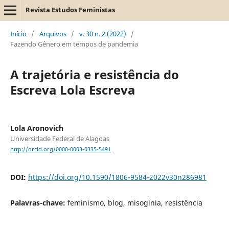
Revista Estudos Feministas
Início
/
Arquivos
/
v. 30 n. 2 (2022)
/
Fazendo Gênero em tempos de pandemia
A trajetória e resistência do
Escreva Lola Escreva
Lola Aronovich
Universidade Federal de Alagoas
http://orcid.org/0000-0003-0335-5491
DOI:
https://doi.org/10.1590/1806-9584-2022v30n286981
Palavras-chave:
feminismo, blog, misoginia, resistência