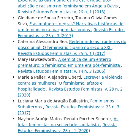
abolição e racismo no feminismo em Angela Davis
,
Revista Estudos Feministas: v. 26 n. 1 (2018)
Gleidiane de Sousa Ferreira, Tauana Olivia Gomes
Silva,
E as mulheres negras? Narrativas históricas de
um feminismo à margem das ondas
,
Revista Estudos
Feministas: v. 25 n. 3 (2017)
Caterina Alessandra Rea,
Redefinindo as fronteiras do
póscolonial. O feminismo cigano no século XXI
,
Revista Estudos Feministas: v. 25 n. 1 (2017)
Mary Hawkesworth,
A semiótica de um enterro
prematuro: o feminismo em uma era pós-feminista
,
Revista Estudos Feministas: v. 14 n. 3 (2006)
Mariela Peller, Alejandra Oberti,
Escrever a violência
contra as mulheres. O feminismo, afetos e
hospitalidade
,
Revista Estudos Feministas: v. 28 n. 2
(2020)
Luciana Maria de Aragão Ballestrin,
Feminismos
Subalternos
,
Revista Estudos Feministas: v. 25 n. 3
(2017)
Naylane Araújo Matos, Renata Porcher Scherer,
As
lutas feministas na sociedade capitalista
,
Revista
Estudos Feministas: v. 28 n. 1 (2020)