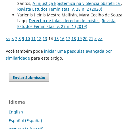
Santos,
A Injustiça Epistêmica na violência obstétrica
,
Revista Estudos Feministas: v. 28 n. 2 (2020)
Yarlenis Ileinis Mestre Malfrán, Mara Coelho de Souza
Lago,
Derecho de falar, derecho de existir
,
Revista
Estudos Feministas: v. 27 n. 1 (2019)
<<
<
7
8
9
10
11
12
13
14
15
16
17
18
19
20
21
>
>>
Você também pode
iniciar uma pesquisa avançada por
similaridade
para este artigo.
Enviar Submissão
Idioma
English
Español (España)