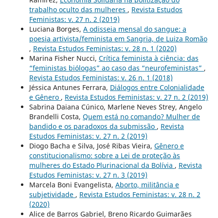
trabalho oculto das mulheres
,
Revista Estudos
Feministas: v. 27 n. 2 (2019)
Luciana Borges,
A odisseia mensal do sangue: a
poesia artivista/feminista em Sangria, de Luiza Romão
,
Revista Estudos Feministas: v. 28 n. 1 (2020)
Marina Fisher Nucci,
Crítica feminista à ciência: das
“feministas biólogas” ao caso das “neurofeministas”
,
Revista Estudos Feministas: v. 26 n. 1 (2018)
Jéssica Antunes Ferrara,
Diálogos entre Colonialidade
e Gênero
,
Revista Estudos Feministas: v. 27 n. 2 (2019)
Sabrina Daiana Cúnico, Marlene Neves Strey, Angelo
Brandelli Costa,
Quem está no comando? Mulher de
bandido e os paradoxos da submissão
,
Revista
Estudos Feministas: v. 27 n. 2 (2019)
Diogo Bacha e Silva, José Ribas Vieira,
Gênero e
constitucionalismo: sobre a Lei de proteção às
mulheres do Estado Plurinacional da Bolívia
,
Revista
Estudos Feministas: v. 27 n. 3 (2019)
Marcela Boni Evangelista,
Aborto, militância e
subjetividade
,
Revista Estudos Feministas: v. 28 n. 2
(2020)
Alice de Barros Gabriel, Breno Ricardo Guimarães