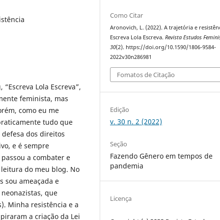
Como Citar
istência
Aronovich, L. (2022). A trajetória e resistên
Escreva Lola Escreva.
Revista Estudos Femini
30
(2). https://doi.org/10.1590/1806-9584-
2022v30n286981
Fomatos de Citação
 “Escreva Lola Escreva”,
mente feminista, mas
Edição
 Porém, como eu me
v. 30 n. 2 (2022)
praticamente tudo que
 defesa dos direitos
Seção
ivo, e é sempre
Fazendo Gênero em tempos de
ue passou a combater e
pandemia
 leitura do meu blog. No
os sou ameaçada e
 neonazistas, que
Licença
). Minha resistência e a
spiraram a criação da Lei