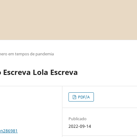
nero em tempos de pandemia
o Escreva Lola Escreva
PDF/A
Publicado
2022-09-14
0n286981