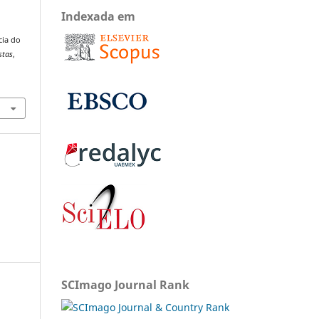
Indexada em
cia do
stas
,
SCImago Journal Rank