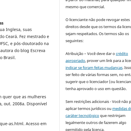
mesmo que comercial.
O licenciante não pode revogar estes
as
direitos desde que os termos da licen
ua Inglesa, suas
sejam respeitados. Os termos são os
 do Ceará. Fez mestrado e
seguintes:
UFSC, e pós-doutorado na
 autora do blog Escreva
Atribuição – Você deve dar o
crédito
 Brasil.
apropriado
, prover um link para a lic
indicar se foram feitas mudanças
. Is
ser feito de várias formas sem, no ent
sugerir que o licenciador (ou licencian
tenha aprovado o uso em questão.
 quer que as mulheres
Sem restrições adicionais - Você não 
a, out. 2008a. Disponível
aplicar termos jurídicos ou
medidas d
caráter tecnológico
que restrinjam
legalmente outros de fazerem algo
ue-as.html. Acesso em
permitido pela licença.