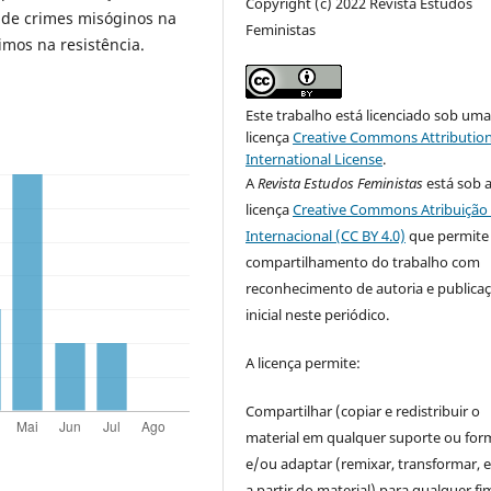
Copyright (c) 2022 Revista Estudos
ão de crimes misóginos na
Feministas
imos na resistência.
Este trabalho está licenciado sob um
licença
Creative Commons Attribution
International License
.
A
Revista Estudos Feministas
está sob 
licença
Creative Commons Atribuição 
Internacional (CC BY 4.0)
que permite
compartilhamento do trabalho com
reconhecimento de autoria e publica
inicial neste periódico.
A licença permite:
Compartilhar (copiar e redistribuir o
material em qualquer suporte ou for
e/ou adaptar (remixar, transformar, e 
a partir do material) para qualquer fi