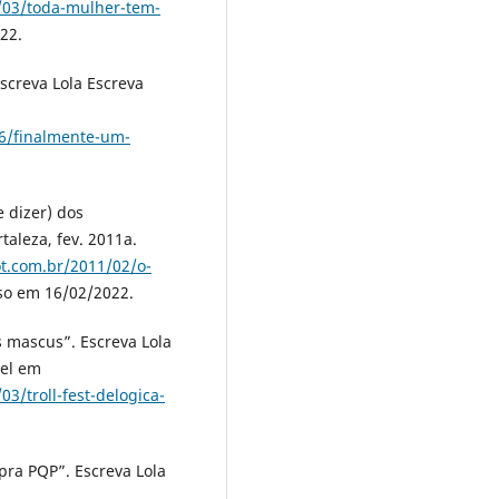
8/03/toda-mulher-tem-
22.
screva Lola Escreva
06/finalmente-um-
 dizer) dos
taleza, fev. 2011a.
ot.com.br/2011/02/o-
so em 16/02/2022.
s mascus”. Escreva Lola
vel em
3/troll-fest-delogica-
ra PQP”. Escreva Lola