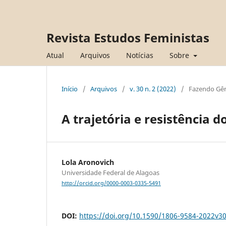
Revista Estudos Feministas
Atual
Arquivos
Notícias
Sobre
Início
/
Arquivos
/
v. 30 n. 2 (2022)
/
Fazendo Gê
A trajetória e resistência d
Lola Aronovich
Universidade Federal de Alagoas
http://orcid.org/0000-0003-0335-5491
DOI:
https://doi.org/10.1590/1806-9584-2022v3