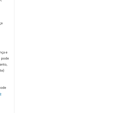
ça
ença e
so pode
anto,
te)
pode
e