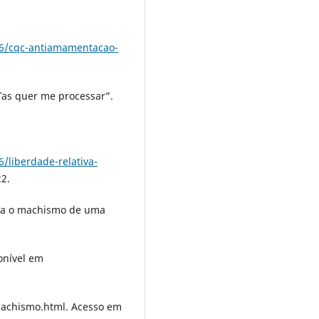
06/cqc-antiamamentacao-
Tas quer me processar”.
/liberdade-relativa-
2.
ra o machismo de uma
ponível em
machismo.html. Acesso em