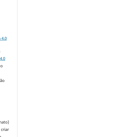
a
 4.0
a
4.0
 o
ção
mato)
criar
m,