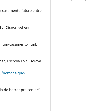
m casamento futuro entre
08b. Disponível em
e-num-casamento.html.
”. Escreva Lola Escreva
/03/homens-que-
a de horror pra contar”.